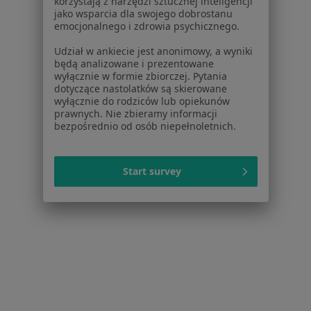
korzystają z narzędzi sztucznej inteligencji
jako wsparcia dla swojego dobrostanu
Bezpieczne płatności
emocjonalnego i zdrowia psychicznego.
FLOSMED
Udział w ankiecie jest anonimowy, a wyniki
·
Więcej
Pediatria, Interna, Ginekologia
będą analizowane i prezentowane
7387 opinii
wyłącznie w formie zbiorczej. Pytania
dotyczące nastolatków są skierowane
Brak dostępnych specjalistów z wolnymi terminami w tym centrum medycznym.
wyłącznie do rodziców lub opiekunów
prawnych. Nie zbieramy informacji
bezpośrednio od osób niepełnoletnich.
Pokaż profil
Start survey
Bezpieczne płatności
Medyk Dla Ciebie