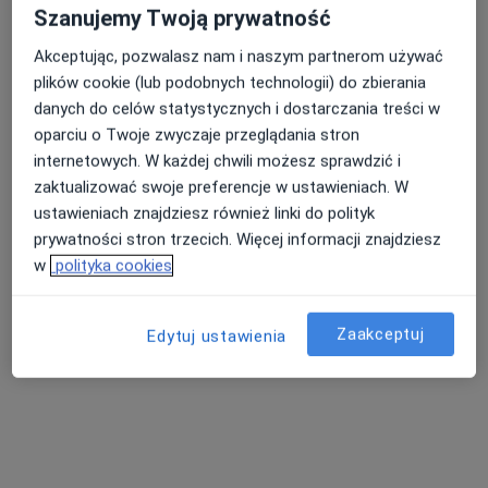
·
Więcej
Pediatria, Interna, Okulistyka
Szanujemy Twoją prywatność
206 opinii
Akceptując, pozwalasz nam i naszym partnerom używać
Szara 5, Bielsko-Biała
•
Mapa
plików cookie (lub podobnych technologii) do zbierania
Konsultacja pediatryczna
danych do celów statystycznych i dostarczania treści w
oparciu o Twoje zwyczaje przeglądania stron
Brak dostępnych specjalistów z wolnymi terminami w tym centrum medycznym.
internetowych. W każdej chwili możesz sprawdzić i
zaktualizować swoje preferencje w ustawieniach. W
Pokaż profil
ustawieniach znajdziesz również linki do polityk
prywatności stron trzecich. Więcej informacji znajdziesz
w
polityka cookies
Zaakceptuj
Edytuj ustawienia
Specjalistyczne Centrum Medyczne
Konior Clinic