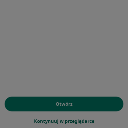
Centrum Medyczne Prime Medical
·
Więcej
Pediatria, Alergologia, Alergologia dziecięca
2368 opinii
Brak dostępnych specjalistów z wolnymi terminami w tym centrum medycznym.
Pokaż profil
Otwórz
Bezpieczne płatności
Hemoklinika sp. z o.o.
Kontynuuj w przeglądarce
·
Więcej
Pediatria, Hematologia, Chirurgia