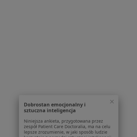
lek. Paulina Chmura-
dr n. med. Anna
dr n. med.
Winiecka
Musielak
Magdalena Silska-
pediatra
nefrolog dziecięcy
Dittmar
pediatra
Zobacz wszystkich 8 specjalistów
Brak dostępnych specjalistów z wolnymi terminami w tym centrum medycznym.
Pokaż profil
Dobrostan emocjonalny i
sztuczna inteligencja
Niniejsza ankieta, przygotowana przez
zespół Patient Care Doctoralia, ma na celu
lepsze zrozumienie, w jaki sposób ludzie