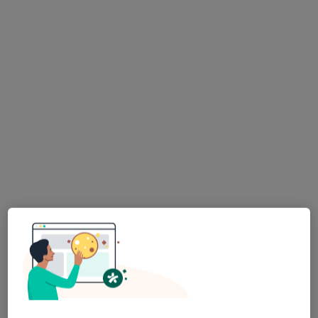
Centrum Medicover Karpacka
·
Więcej
Pediatria, Ginekologia, Endokrynologia
111 opinii
Karpacka 24, Bielsko-Biała
•
Mapa
Brak dostępnych specjalistów z wolnymi terminami w tym centrum medycznym.
Pokaż profil
Biel-Med Szpital Pod Bukami