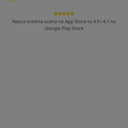
Balticmed Przychodnia
·
Więcej
Pediatria, Dermatologia, Nefrologia
Nasza średnia ocena na App Store to 4.9 i 4.1 na
1460 opinii
Google Play Store
Cisowa 3
•
Mapa
Brak dostępnych specjalistów z wolnymi terminami w tym centrum medycznym.
Pokaż profil
Alexandra Clinic Centrum Medyczne
·
Więcej
Pediatria, Dermatologia, Kardiologia