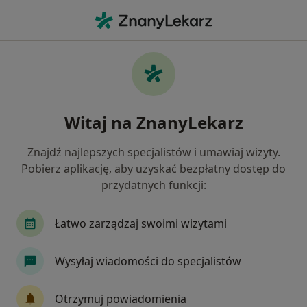
Me
Pediatria • Wilkowice, śląskie
Filtry
• 1
Ubezpieczenie
Map
Pediatria placówki w Wilkowicach
Witaj na ZnanyLekarz
Jak działają wyniki wyszukiwania
Znajdź najlepszych specjalistów i umawiaj wizyty.
Pobierz aplikację, aby uzyskać bezpłatny dostęp do
Wybierz swoje ubezpieczenie
przydatnych funkcji:
Łatwo zarządzaj swoimi wizytami
Wysyłaj wiadomości do specjalistów
Otrzymuj powiadomienia