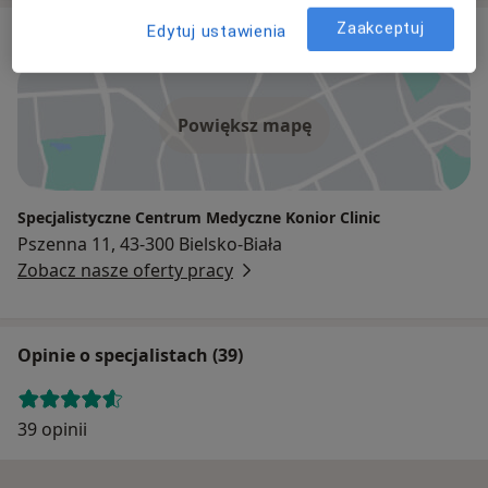
Zaakceptuj
Edytuj ustawienia
Adres
Powiększ mapę
Specjalistyczne Centrum Medyczne Konior Clinic
Pszenna 11, 43-300 Bielsko-Biała
Zobacz nasze oferty pracy
Opinie o specjalistach (39)
39 opinii