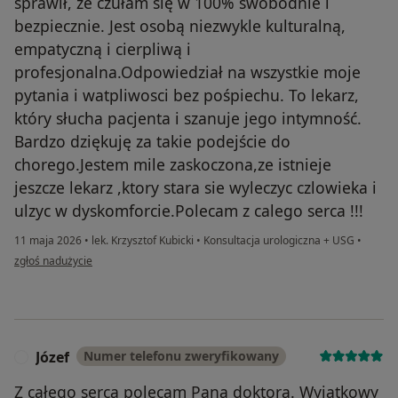
sprawił, że czułam się w 100% swobodnie i
bezpiecznie. Jest osobą niezwykle kulturalną,
empatyczną i cierpliwą i
profesjonalna.Odpowiedział na wszystkie moje
pytania i watpliwosci bez pośpiechu. To lekarz,
który słucha pacjenta i szanuje jego intymność.
Bardzo dziękuję za takie podejście do
chorego.Jestem mile zaskoczona,ze istnieje
jeszcze lekarz ,ktory stara sie wyleczyc czlowieka i
ulzyc w dyskomforcie.Polecam z calego serca !!!
11 maja 2026
•
lek. Krzysztof Kubicki
•
Konsultacja urologiczna + USG
•
w opinii użytkownika Katarzyna
zgłoś nadużycie
Józef
Numer telefonu zweryfikowany
J
Z całego serca polecam Pana doktora. Wyjątkowy