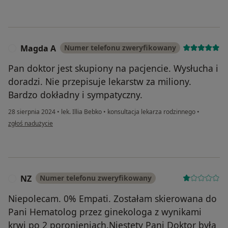
Magda A
Numer telefonu zweryfikowany
M
Pan doktor jest skupiony na pacjencie. Wysłucha i
doradzi. Nie przepisuje lekarstw za miliony.
Bardzo dokładny i sympatyczny.
28 sierpnia 2024
•
lek. Illia Bebko
•
konsultacja lekarza rodzinnego
•
w opinii użytkownika Magda A
zgłoś nadużycie
NZ
Numer telefonu zweryfikowany
N
Niepolecam. 0% Empati. Zostałam skierowana do
Pani Hematolog przez ginekologa z wynikami
krwi po 2 poronieniach.Niestety Pani Doktor była