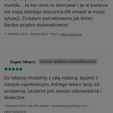
niemiła... że kto mnie tu skierował i że te badania
nie mają żadnego znaczenia.0% emapti w mojej
sytuacji. Zostałam potraktowana jak śmieć.
Bardzo przykre doświadczenie!
w opinii użytkownika NZ
11 kwietnia 2024
•
Joanna Basa
•
Inny
•
zgłoś nadużycie
Super lekarz.
Numer telefonu zweryfikowany
S
Do lekarza chodzimy z całą rodziną, łącznie z
naszym najmłodszym, którego lekarz leczy od
urodzenia. Leczenie jest zawsze odpowiednie i
skuteczne.
3 kwietnia 2024
•
lek. Illia Bebko
•
konsultacja pediatryczna
•
w opinii użytkownika Super lekarz.
zgłoś nadużycie