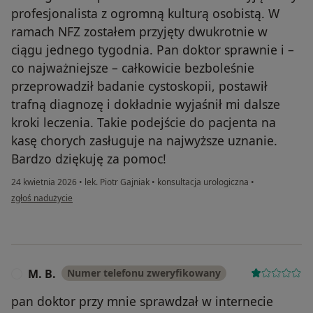
profesjonalista z ogromną kulturą osobistą. W
ramach NFZ zostałem przyjęty dwukrotnie w
ciągu jednego tygodnia. Pan doktor sprawnie i –
co najważniejsze – całkowicie bezboleśnie
przeprowadził badanie cystoskopii, postawił
trafną diagnozę i dokładnie wyjaśnił mi dalsze
kroki leczenia. Takie podejście do pacjenta na
kasę chorych zasługuje na najwyższe uznanie.
Bardzo dziękuję za pomoc!
24 kwietnia 2026
•
lek. Piotr Gajniak
•
konsultacja urologiczna
•
w opinii użytkownika Józef
zgłoś nadużycie
M. B.
Numer telefonu zweryfikowany
M
pan doktor przy mnie sprawdzał w internecie