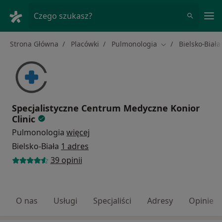
Me
Czego szukasz?
Strona Główna
Placówki
Pulmonologia
Bielsko-Biała
Zmień miasto
Specjalistyczne Centrum Medyczne Konior
Clinic
Pulmonologia
więcej
Bielsko-Biała
1 adres
39 opinii
O nas
Usługi
Specjaliści
Adresy
Opinie