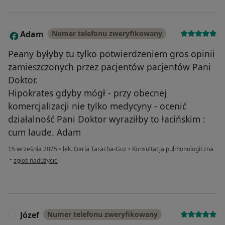
Adam
Numer telefonu zweryfikowany
A
Peany byłyby tu tylko potwierdzeniem gros opinii
zamieszczonych przez pacjentów pacjentów Pani
Doktor.
Hipokrates gdyby mógł - przy obecnej
komercjalizacji nie tylko medycyny - ocenić
działalność Pani Doktor wyraziłby to łacińskim :
cum laude. Adam
15 września 2025
•
lek. Daria Taracha-Guz
•
Konsultacja pulmonologiczna
w opinii użytkownika Adam
•
zgłoś nadużycie
Józef
Numer telefonu zweryfikowany
J