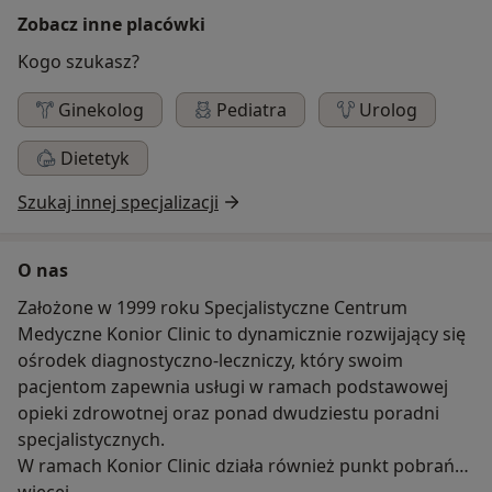
Zobacz inne placówki
Kogo szukasz?
Ginekolog
Pediatra
Urolog
Dietetyk
Szukaj innej specjalizacji
O nas
Założone w 1999 roku Specjalistyczne Centrum
Medyczne Konior Clinic to dynamicznie rozwijający się
ośrodek diagnostyczno-leczniczy, który swoim
pacjentom zapewnia usługi w ramach podstawowej
opieki zdrowotnej oraz ponad dwudziestu poradni
specjalistycznych.
W ramach Konior Clinic działa również punkt pobrań
O nas
laboratoryjnych i genetycznych oraz międzynarodowy
więcej