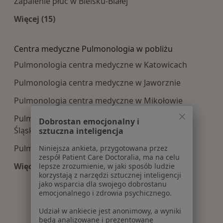
Zapalenie płuc w Bielsku-Białej
Więcej (15)
Więcej w kategorii: Najczęście leczone choroby
Centra medyczne Pulmonologia w pobliżu
Pulmonologia centra medyczne w Katowicach
Pulmonologia centra medyczne w Jaworznie
Pulmonologia centra medyczne w Mikołowie
Pulmonologia centra medyczne w Wodzisławiu
Dobrostan emocjonalny i
Śląskim
sztuczna inteligencja
Pulmonologia centra medyczne w Tychach
Niniejsza ankieta, przygotowana przez
zespół Patient Care Doctoralia, ma na celu
Więcej (14)
lepsze zrozumienie, w jaki sposób ludzie
korzystają z narzędzi sztucznej inteligencji
Więcej w kategorii: Centra medyczne Pulmonol
jako wsparcia dla swojego dobrostanu
emocjonalnego i zdrowia psychicznego.
Udział w ankiecie jest anonimowy, a wyniki
będą analizowane i prezentowane