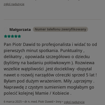
w opinii użytkownika Józef
zgłoś nadużycie
Małgorzata
Numer telefonu zweryfikowany
M
Pan Piotr Dawid to profesjonalista i widać to od
pierwszych minut spotkania. Punktualny ,
delikatny , opowiada szczegółowo o dziecku
(byliśmy na badaniu połówkowym ). Rozwiewa
wszelkie wątpliwości ,jest dociekliwy -dopytal
nawet o rozwój narządów córeczki sprzed 5 lat !
Byłam pod dużym wrażeniem. Miły ,uprzejmy .
Naprawdę z czystym sumieniem mogłabym go
polecić kolejnej Mamie / Kobiecie .
w opinii użytkownika Małgorzat
6 marca 2025
•
dr n. med. Piotr Dawid
•
Inny
•
zgłoś nadużycie