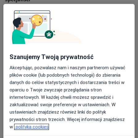
specjalistycznej opieki medycznej dla mieszkańców
Podbeskidzia.
Pulmonolog
lek. Daria Taracha-Guz
Pulmonolog
Szanujemy Twoją prywatność
89 opinii
Akceptując, pozwalasz nam i naszym partnerom używać
plików cookie (lub podobnych technologii) do zbierania
lek. Malgorzata Jurecka
danych do celów statystycznych i dostarczania treści w
Pulmonolog
oparciu o Twoje zwyczaje przeglądania stron
internetowych. W każdej chwili możesz sprawdzić i
zaktualizować swoje preferencje w ustawieniach. W
Alicja Janina Przytuła-Gwóźdź
ustawieniach znajdziesz również linki do polityk
Pulmonolog, Pediatra
prywatności stron trzecich. Więcej informacji znajdziesz
w
polityka cookies