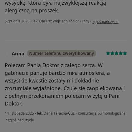
wysypkę, która była najzwyklejszą reakcją
alergiczną na proszek.
w opinii użytkownika M. 
5 grudnia 2025
•
lek. Dariusz Wojciech Konior
•
Inny
•
zgłoś nadużycie
Anna
Numer telefonu zweryfikowany
A
Polecam Panią Doktor z całego serca. W
gabinecie panuje bardzo miła atmosfera, a
wszystkie kwestie zostały mi dokładnie i
zrozumiale wyjaśnione. Czuję się zaopiekowana i
z pełnym przekonaniem polecam wizytę u Pani
Doktor.
14 listopada 2025
•
lek. Daria Taracha-Guz
•
Konsultacja pulmonologiczna
w opinii użytkownika Anna
•
zgłoś nadużycie