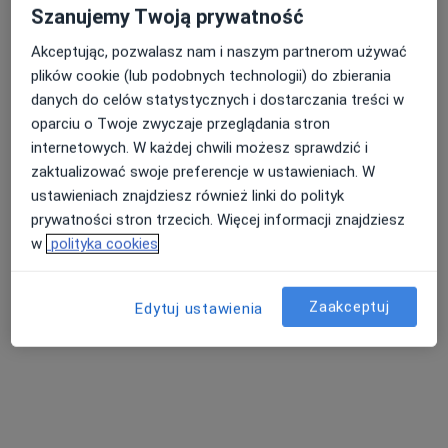
Szanujemy Twoją prywatność
Pokaż profil
Akceptując, pozwalasz nam i naszym partnerom używać
plików cookie (lub podobnych technologii) do zbierania
danych do celów statystycznych i dostarczania treści w
oparciu o Twoje zwyczaje przeglądania stron
internetowych. W każdej chwili możesz sprawdzić i
zaktualizować swoje preferencje w ustawieniach. W
ustawieniach znajdziesz również linki do polityk
prywatności stron trzecich. Więcej informacji znajdziesz
Samodzielny Publiczny Zespół Zakładów
w
polityka cookies
Opieki Zdrowotnej w Zwoleniu
·
Więcej
Pediatria, Interna, Neurologia
Zaakceptuj
Edytuj ustawienia
4 opinie
Al. Pokoju 5, Zwoleń
•
Mapa
Konsultacja pediatryczna
Brak dostępnych specjalistów z wolnymi terminami w tym centrum medycznym.