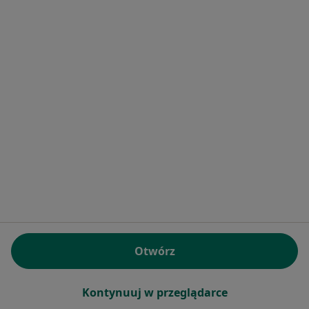
Pokaż więcej usług
lek. Przemysław
Bułach
lekarz rodzinny
Brak dostępnych specjalistów z wolnymi terminami w tym centrum medycznym.
Pokaż profil
Otwórz
Kontynuuj w przeglądarce
Bezpieczne płatności