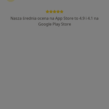
45 opinii
Adres 1
Adres 2
Nasza średnia ocena na App Store to 4.9 i 4.1 na
Google Play Store
Lekarska 4, Gózd
•
Mapa
Brak dostępnych specjalistów z wolnymi terminami w tym centrum medycznym.
Pokaż profil
Samodzielny Publiczny Zespół Zakładów
Opieki Zdrowotnej w Kozienicach