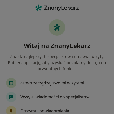
Me
Pediatria • Pionki, mazowieckie
Filtry
• 1
Mapa
Pediatria placówki w Pionkach
Witaj na ZnanyLekarz
Jak działają wyniki wyszukiwania
Znajdź najlepszych specjalistów i umawiaj wizyty.
Pobierz aplikację, aby uzyskać bezpłatny dostęp do
przydatnych funkcji:
Łatwo zarządzaj swoimi wizytami
Wysyłaj wiadomości do specjalistów
Gminny Ośrodek Zdrowia w Goździe
Pediatria
Otrzymuj powiadomienia