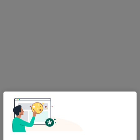
Brak dostępnych specjalistów z wolnymi terminami w tym centrum medycznym.
Pokaż profil
Samodzielny Publiczny Przychodnie
Kozienickie
·
Więcej
Pediatria, Medycyna rodzinna, Okulistyka
3 opinie
H. Sienkiewicza 28, Kozienice
•
Mapa
Brak dostępnych specjalistów z wolnymi terminami w tym centrum medycznym.