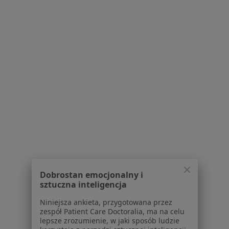
·
Więcej
Pediatria, Dietetyka, Endokrynologia
1419 opinii
Brak dostępnych specjalistów z wolnymi terminami w tym centrum medycznym.
Pokaż profil
Dobrostan emocjonalny i
Bezpieczne płatności
sztuczna inteligencja
Centrum Medyczne Prime Medical
Niniejsza ankieta, przygotowana przez
·
Więcej
Pediatria, Alergologia, Alergologia dziecięca
zespół Patient Care Doctoralia, ma na celu
2366 opinii
lepsze zrozumienie, w jaki sposób ludzie