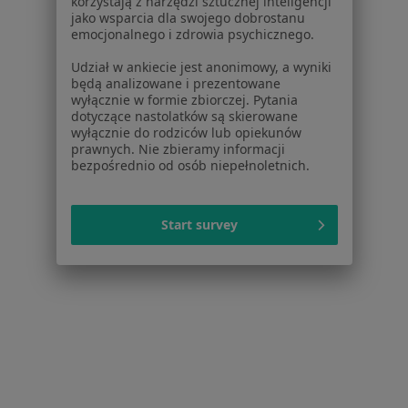
korzystają z narzędzi sztucznej inteligencji
Brak dostępnych specjalistów z wolnymi terminami w tym centrum medycznym.
jako wsparcia dla swojego dobrostanu
emocjonalnego i zdrowia psychicznego.
Pokaż profil
Udział w ankiecie jest anonimowy, a wyniki
będą analizowane i prezentowane
wyłącznie w formie zbiorczej. Pytania
dotyczące nastolatków są skierowane
wyłącznie do rodziców lub opiekunów
prawnych. Nie zbieramy informacji
bezpośrednio od osób niepełnoletnich.
Start survey
Bezpieczne płatności
Hemoklinika sp. z o.o.
·
Więcej
Pediatria, Hematologia, Chirurgia
1851 opinii
Konsultacja pediatryczna (kolejna wizyta)
260 zł
Pokaż więcej usług