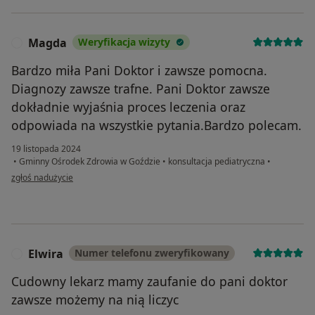
Magda
Weryfikacja wizyty
M
Bardzo miła Pani Doktor i zawsze pomocna.
Diagnozy zawsze trafne. Pani Doktor zawsze
dokładnie wyjaśnia proces leczenia oraz
odpowiada na wszystkie pytania.Bardzo polecam.
19 listopada 2024
•
Gminny Ośrodek Zdrowia w Goździe
•
konsultacja pediatryczna
•
w opinii użytkownika Magda
zgłoś nadużycie
Elwira
Numer telefonu zweryfikowany
E
Cudowny lekarz mamy zaufanie do pani doktor
zawsze możemy na nią liczyc