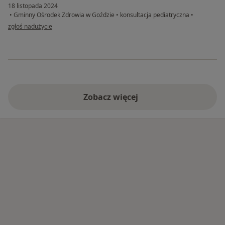
18 listopada 2024
•
Gminny Ośrodek Zdrowia w Goździe
•
konsultacja pediatryczna
•
w opinii użytkownika Elwira
zgłoś nadużycie
Zobacz więcej