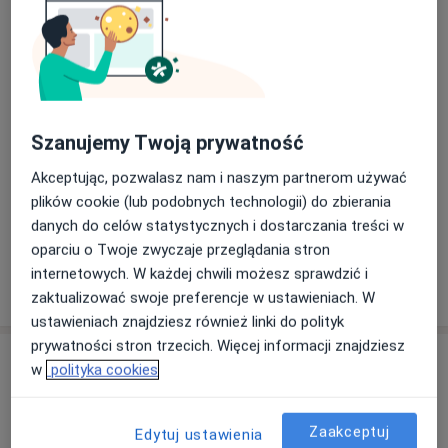
Wiesława Szymańska
Pediatra
5 opinii
Leszek Grandos
Szanujemy Twoją prywatność
Pediatra
3 opinie
Akceptując, pozwalasz nam i naszym partnerom używać
plików cookie (lub podobnych technologii) do zbierania
danych do celów statystycznych i dostarczania treści w
Magdalena Maria Opiał
oparciu o Twoje zwyczaje przeglądania stron
Pediatra
internetowych. W każdej chwili możesz sprawdzić i
zaktualizować swoje preferencje w ustawieniach. W
ustawieniach znajdziesz również linki do polityk
prywatności stron trzecich. Więcej informacji znajdziesz
Adresy (2)
w
polityka cookies
Adres 1
Adres 2
Zaakceptuj
Edytuj ustawienia