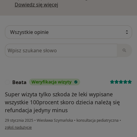
Dowiedz się więcej o opiniach
Dowiedz się więcej
Szukaj w opiniach
Beata
Weryfikacja wizyty
B
Super wizyta tylko szkoda że leki wypisane
wszystkie 100procent skoro dziecia należą się
refundacja jedyny minus
29 stycznia 2025
•
Wiesława Szymańska
•
konsultacja pediatryczna
•
w opinii użytkownika Beata
zgłoś nadużycie