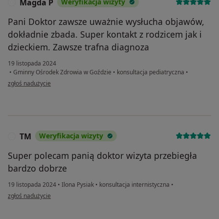
Magda P
Weryfikacja wizyty
M
Pani Doktor zawsze uważnie wysłucha objawów,
dokładnie zbada. Super kontakt z rodzicem jak i
dzieckiem. Zawsze trafna diagnoza
19 listopada 2024
•
Gminny Ośrodek Zdrowia w Goździe
•
konsultacja pediatryczna
•
w opinii użytkownika Magda P
zgłoś nadużycie
TM
Weryfikacja wizyty
T
Super polecam panią doktor wizyta przebiegła
bardzo dobrze
19 listopada 2024
•
Ilona Pysiak
•
konsultacja internistyczna
•
w opinii użytkownika TM
zgłoś nadużycie