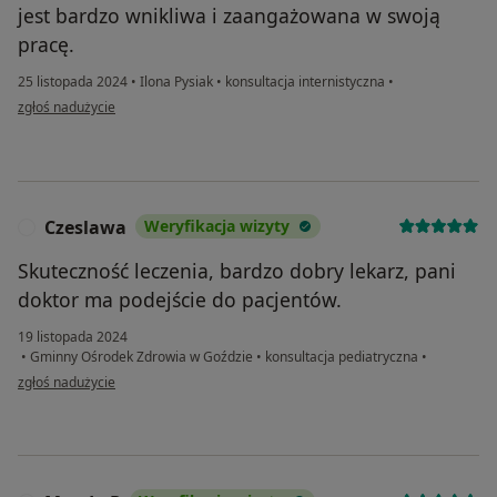
jest bardzo wnikliwa i zaangażowana w swoją
pracę.
25 listopada 2024
•
Ilona Pysiak
•
konsultacja internistyczna
•
w opinii użytkownika Beta
zgłoś nadużycie
Czeslawa
Weryfikacja wizyty
C
Skuteczność leczenia, bardzo dobry lekarz, pani
doktor ma podejście do pacjentów.
19 listopada 2024
•
Gminny Ośrodek Zdrowia w Goździe
•
konsultacja pediatryczna
•
w opinii użytkownika Czeslawa
zgłoś nadużycie