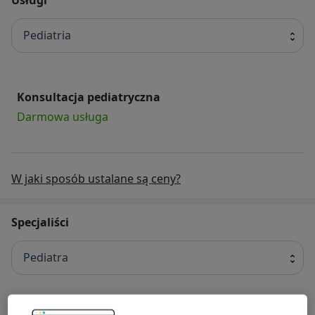
Pediatria
Konsultacja pediatryczna
Darmowa usługa
W jaki sposób ustalane są ceny?
Specjaliści
Pediatra