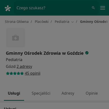
Me
Czego szukasz?
Strona Główna
Placówki
Pediatria
Gminny Ośrodek 
Zmień miasto
Gminny Ośrodek Zdrowia w Goździe
Pediatria
Gózd
2 adresy
45 opinii
Usługi
Specjaliści
Adresy
Opinie
Usługi