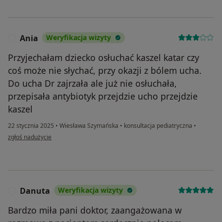
Ania
Weryfikacja wizyty
A
Przyjechałam dziecko osłuchać kaszel katar czy
coś może nie słychać, przy okazji z bólem ucha.
Do ucha Dr zajrzała ale już nie osłuchała,
przepisała antybiotyk przejdzie ucho przejdzie
kaszel‍‍
22 stycznia 2025
•
Wiesława Szymańska
•
konsultacja pediatryczna
•
w opinii użytkownika Ania
zgłoś nadużycie
Danuta
Weryfikacja wizyty
D
Bardzo miła pani doktor, zaangażowana w