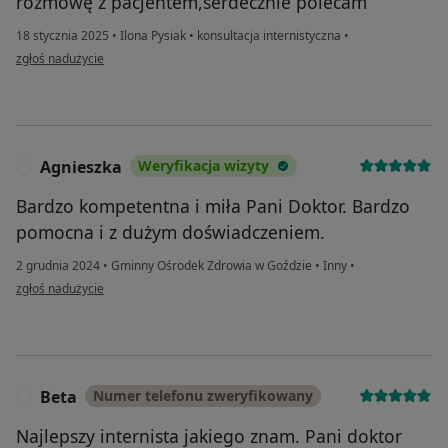
rozmowę z pacjentem,serdecznie polecam
18 stycznia 2025
•
Ilona Pysiak
•
konsultacja internistyczna
•
w opinii użytkownika Danuta
zgłoś nadużycie
Agnieszka
Weryfikacja wizyty
A
Bardzo kompetentna i miła Pani Doktor. Bardzo
pomocna i z dużym doświadczeniem.
2 grudnia 2024
•
Gminny Ośrodek Zdrowia w Goździe
•
Inny
•
w opinii użytkownika Agnieszka
zgłoś nadużycie
Beta
Numer telefonu zweryfikowany
B
Najlepszy internista jakiego znam. Pani doktor