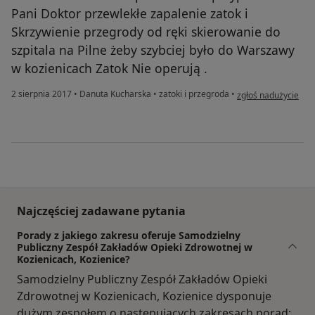
Pani Doktor przewlekłe zapalenie zatok i
Skrzywienie przegrody od ręki skierowanie do
szpitala na Pilne żeby szybciej było do Warszawy
w kozienicach Zatok Nie operują .
w opinii użytkownik
2 sierpnia 2017
•
Danuta Kucharska
•
zatoki i przegroda
•
zgłoś nadużycie
Najczęściej zadawane pytania
Porady z jakiego zakresu oferuje Samodzielny
Publiczny Zespół Zakładów Opieki Zdrowotnej w
Kozienicach, Kozienice?
Samodzielny Publiczny Zespół Zakładów Opieki
Zdrowotnej w Kozienicach, Kozienice dysponuje
dużym zespołem o następujących zakresach porad: