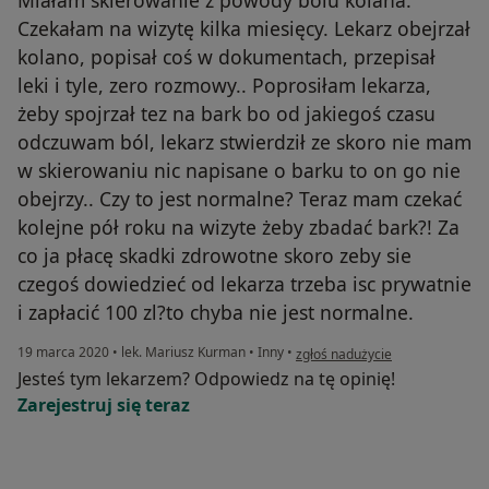
Czekałam na wizytę kilka miesięcy. Lekarz obejrzał
kolano, popisał coś w dokumentach, przepisał
leki i tyle, zero rozmowy.. Poprosiłam lekarza,
żeby spojrzał tez na bark bo od jakiegoś czasu
odczuwam ból, lekarz stwierdził ze skoro nie mam
w skierowaniu nic napisane o barku to on go nie
obejrzy.. Czy to jest normalne? Teraz mam czekać
kolejne pół roku na wizyte żeby zbadać bark?! Za
co ja płacę skadki zdrowotne skoro zeby sie
czegoś dowiedzieć od lekarza trzeba isc prywatnie
i zapłacić 100 zl?to chyba nie jest normalne.
w opinii użytkownika Konto zost
19 marca 2020
•
lek. Mariusz Kurman
•
Inny
•
zgłoś nadużycie
Jesteś tym lekarzem? Odpowiedz na tę opinię!
Zarejestruj się teraz