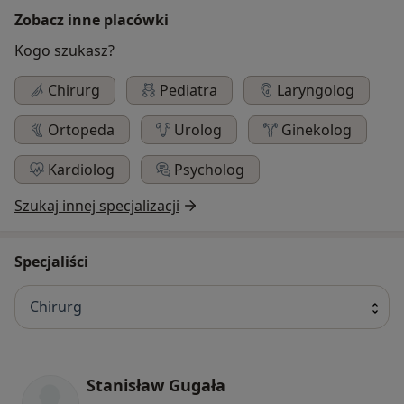
Zobacz inne placówki
Kogo szukasz?
Chirurg
Pediatra
Laryngolog
Ortopeda
Urolog
Ginekolog
Kardiolog
Psycholog
Szukaj innej specjalizacji
Specjaliści
Chirurg
Stanisław Gugała