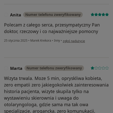
Anita
Numer telefonu zweryfikowany
A
Polecam z całego serca, przesympatyczny Pan
doktor, rzeczowy i co najważniejsze pomocny
w opinii użytkownika Anita
25 stycznia 2025
•
Marek Krekora
•
Inny
•
zgłoś nadużycie
Marta
Numer telefonu zweryfikowany
M
Wizyta trwala. Moze 5 min, opryskliwa kobieta,
zero empatii zero jakiegokolwiek zainteresowania
historia pacjenta, wizyte skupila tylko na
wystawieniu skierownia i uwaga do
otolaryngologa, gdzie sama ma tak owa
specjalizacje, arogancka, zero komunukacji,