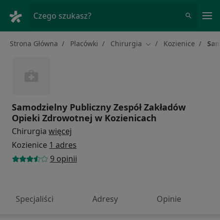
Me
Czego szukasz?
Strona Główna
Placówki
Chirurgia
Kozienice
Sam
Zmień miasto
Samodzielny Publiczny Zespół Zakładów
Opieki Zdrowotnej w Kozienicach
Chirurgia
więcej
Kozienice
1 adres
9 opinii
Specjaliści
Adresy
Opinie