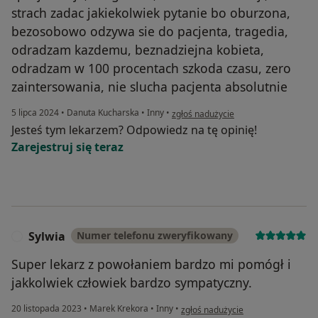
strach zadac jakiekolwiek pytanie bo oburzona,
bezosobowo odzywa sie do pacjenta, tragedia,
odradzam kazdemu, beznadziejna kobieta,
odradzam w 100 procentach szkoda czasu, zero
zaintersowania, nie slucha pacjenta absolutnie
w opinii użytkownika Marta
5 lipca 2024
•
Danuta Kucharska
•
Inny
•
zgłoś nadużycie
Jesteś tym lekarzem? Odpowiedz na tę opinię!
Zarejestruj się teraz
Sylwia
Numer telefonu zweryfikowany
S
Super lekarz z powołaniem bardzo mi pomógł i
jakkolwiek człowiek bardzo sympatyczny.
w opinii użytkownika Sylwia
20 listopada 2023
•
Marek Krekora
•
Inny
•
zgłoś nadużycie