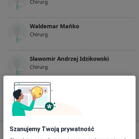
Chirurg
Waldemar Mańko
Chirurg
Sławomir Andrzej Idzikowski
Chirurg
lek. Jacek Tadeusz Oszucinski
Urolog, Chirurg
Szanujemy Twoją prywatność
Adres