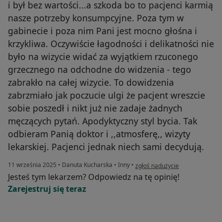
i był bez wartości...a szkoda bo to pacjenci karmią
nasze potrzeby konsumpcyjne. Poza tym w
gabinecie i poza nim Pani jest mocno głośna i
krzykliwa. Oczywiście łagodności i delikatności nie
było na wizycie widać za wyjątkiem rzuconego
grzecznego na odchodne do widzenia - tego
zabrakło na całej wizycie. To dowidzenia
zabrzmiało jak poczucie ulgi że pacjent wreszcie
sobie poszedł i nikt już nie zadaje żadnych
męczących pytań. Apodyktyczny styl bycia. Tak
odbieram Panią doktor i ,,atmosferę,, wizyty
lekarskiej. Pacjenci jednak niech sami decydują.
w opinii użytkownika C. I.
11 września 2025
•
Danuta Kucharska
•
Inny
•
zgłoś nadużycie
Jesteś tym lekarzem? Odpowiedz na tę opinię!
Zarejestruj się teraz