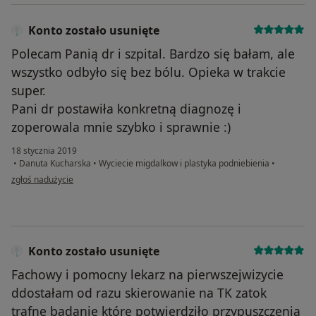
Konto zostało usunięte
Polecam Panią dr i szpital. Bardzo się bałam, ale
wszystko odbyło się bez bólu. Opieka w trakcie
super.
Pani dr postawiła konkretną diagnozę i
zoperowala mnie szybko i sprawnie :)
18 stycznia 2019
•
Danuta Kucharska
•
Wyciecie migdalkow i plastyka podniebienia
•
w opinii użytkownika Konto zostało usunięte
zgłoś nadużycie
Konto zostało usunięte
Fachowy i pomocny lekarz na pierwszejwizycie
ddostałam od razu skierowanie na TK zatok
trafne badanie które potwierdziło przypuszczenia