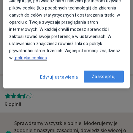
Akceptując, pozwalasz nam i naszym partnerom używać
plików cookie (lub podobnych technologii) do zbierania
danych do celów statystycznych i dostarczania treści w
Powiększ mapę
oparciu o Twoje zwyczaje przeglądania stron
internetowych. W każdej chwili możesz sprawdzić i
zaktualizować swoje preferencje w ustawieniach. W
Samodzielny Publiczny Zespół Zakładów Opieki
ustawieniach znajdziesz również linki do polityk
Zdrowotnej w Kozienicach
prywatności stron trzecich. Więcej informacji znajdziesz
Aleja Generała Władysława Sikorskiego 10, 26-900
w
polityka cookies
Kozienice
Zaakceptuj
Edytuj ustawienia
Opinie o specjalistach (9)
9 opinii
Sprawdzamy wszystkie opinie. Moderujemy je
zgodnie z naszymi zasadami, dowiedz się więcej o