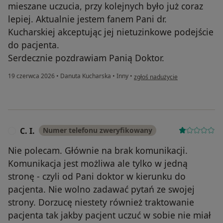
mieszane uczucia, przy kolejnych było już coraz
lepiej. Aktualnie jestem fanem Pani dr.
Kucharskiej akceptując jej nietuzinkowe podejście
do pacjenta.
Serdecznie pozdrawiam Panią Doktor.
w opinii użytkownika Marek Gadz
19 czerwca 2026
•
Danuta Kucharska
•
Inny
•
zgłoś nadużycie
C. I.
Numer telefonu zweryfikowany
C
Nie polecam. Głównie na brak komunikacji.
Komunikacja jest możliwa ale tylko w jedną
stronę - czyli od Pani doktor w kierunku do
pacjenta. Nie wolno zadawać pytań ze swojej
strony. Dorzucę niestety również traktowanie
pacjenta tak jakby pacjent uczuć w sobie nie miał