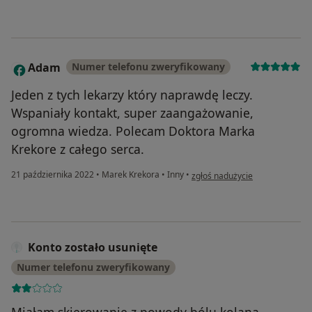
Adam
Numer telefonu zweryfikowany
A
Jeden z tych lekarzy który naprawdę leczy.
Wspaniały kontakt, super zaangażowanie,
ogromna wiedza. Polecam Doktora Marka
Krekore z całego serca.
w opinii użytkownika Adam
21 października 2022
•
Marek Krekora
•
Inny
•
zgłoś nadużycie
Konto zostało usunięte
Numer telefonu zweryfikowany
Miałam skierowanie z powody bólu kolana.