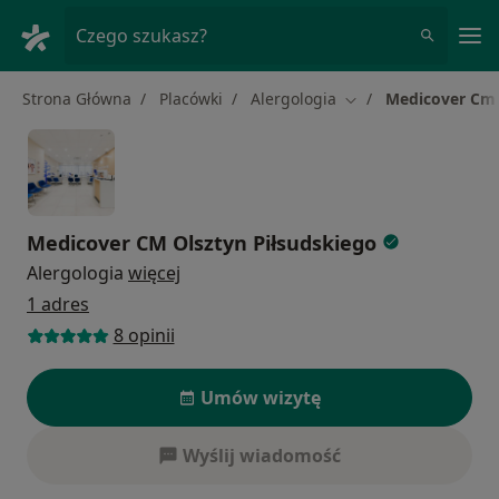
Me
Czego szukasz?
Strona Główna
Placówki
Alergologia
Medicover Cm 
Zmień miasto
Medicover CM Olsztyn Piłsudskiego
Alergologia
więcej
1 adres
8 opinii
Umów wizytę
Wyślij wiadomość