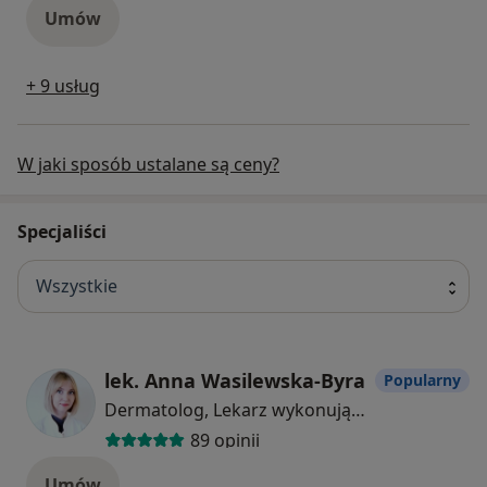
Umów
+ 9 usług
W jaki sposób ustalane są ceny?
Specjaliści
Wszystkie
lek. Anna Wasilewska-Byra
Popularny
Dermatolog, Lekarz wykonujący zabiegi medycyny estetycznej, Wenerolog
89 opinii
Umów