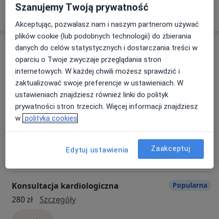
Szanujemy Twoją prywatność
Zobacz więcej
Akceptując, pozwalasz nam i naszym partnerom używać
plików cookie (lub podobnych technologii) do zbierania
Usługi
danych do celów statystycznych i dostarczania treści w
oparciu o Twoje zwyczaje przeglądania stron
Wszystkie
internetowych. W każdej chwili możesz sprawdzić i
zaktualizować swoje preferencje w ustawieniach. W
ustawieniach znajdziesz również linki do polityk
prywatności stron trzecich. Więcej informacji znajdziesz
Konsultacja dermatologiczna
Popularna
w
polityka cookies
konsultacja dermatologiczna
Od 305 zł
Szczegóły
Zaakceptuj
Edytuj ustawienia
Umów
Konsultacja kardiologiczna
Popularna
konsultacja kardiologiczna
280 zł
Szczegóły