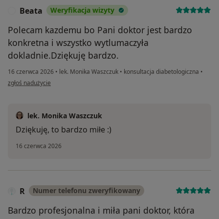
Beata
Weryfikacja wizyty
B
Polecam kazdemu bo Pani doktor jest bardzo
konkretna i wszystko wytlumaczyła
dokladnie.Dziękuję bardzo.
16 czerwca 2026
•
lek. Monika Waszczuk
•
konsultacja diabetologiczna
•
w opinii użytkownika Beata
zgłoś nadużycie
lek. Monika Waszczuk
Dziękuję, to bardzo miłe :)
16 czerwca 2026
R
Numer telefonu zweryfikowany
Bardzo profesjonalna i miła pani doktor, która