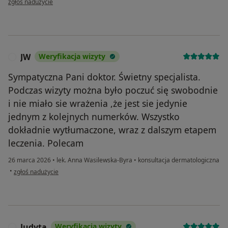
zgłoś nadużycie
JW
Weryfikacja wizyty
J
Sympatyczna Pani doktor. Świetny specjalista.
Podczas wizyty można było poczuć się swobodnie
i nie miało sie wrażenia ,że jest sie jedynie
jednym z kolejnych numerków. Wszystko
dokładnie wytłumaczone, wraz z dalszym etapem
leczenia. Polecam
26 marca 2026
•
lek. Anna Wasilewska-Byra
•
konsultacja dermatologiczna
w opinii użytkownika JW
•
zgłoś nadużycie
Judyta
Weryfikacja wizyty
J