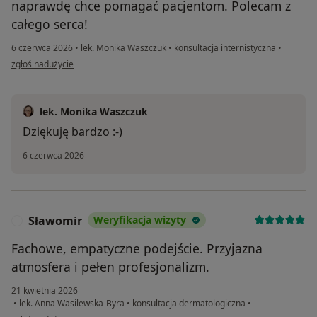
naprawdę chce pomagać pacjentom. Polecam z
całego serca!
6 czerwca 2026
•
lek. Monika Waszczuk
•
konsultacja internistyczna
•
w opinii użytkownika R
zgłoś nadużycie
lek. Monika Waszczuk
Dziękuję bardzo :-)
6 czerwca 2026
Sławomir
Weryfikacja wizyty
S
Fachowe, empatyczne podejście. Przyjazna
atmosfera i pełen profesjonalizm.
21 kwietnia 2026
•
lek. Anna Wasilewska-Byra
•
konsultacja dermatologiczna
•
w opinii użytkownika Sławomir