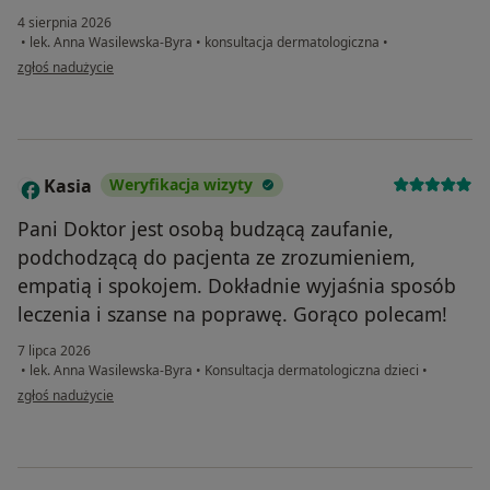
4 sierpnia 2026
•
lek. Anna Wasilewska-Byra
•
konsultacja dermatologiczna
•
w opinii użytkownika Teresa w imieniu syna Łukasza
zgłoś nadużycie
Kasia
Weryfikacja wizyty
K
Pani Doktor jest osobą budzącą zaufanie,
podchodzącą do pacjenta ze zrozumieniem,
empatią i spokojem. Dokładnie wyjaśnia sposób
leczenia i szanse na poprawę. Gorąco polecam!
7 lipca 2026
•
lek. Anna Wasilewska-Byra
•
Konsultacja dermatologiczna dzieci
•
w opinii użytkownika Kasia
zgłoś nadużycie