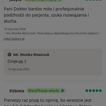
Pani Doktor bardzo miło i profesjonalnie
podchodzi do pacjenta, szuka rozwiązania i
słucha.
14 stycznia 2026
•
lek. Monika Waszczuk
•
Konsultacja obesitologiczna (leczenie otyłości)
•
w opinii użytkownika Judyta
zgłoś nadużycie
lek. Monika Waszczuk
Dziękuję :)
14 stycznia 2026
Elżbieta
Weryfikacja wizyty
E
Pierwszy raz piszę tu opinię, bo wreszcie jest