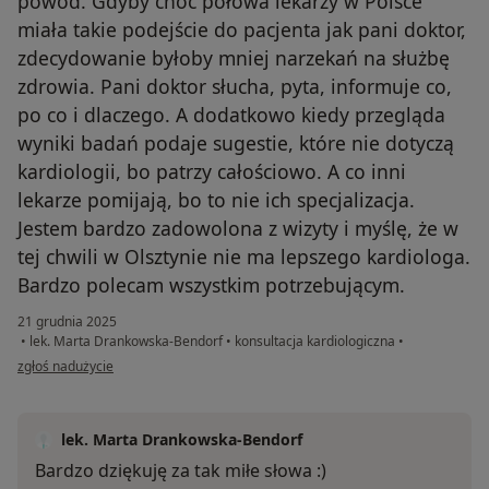
powód. Gdyby choć połowa lekarzy w Polsce
miała takie podejście do pacjenta jak pani doktor,
zdecydowanie byłoby mniej narzekań na służbę
zdrowia. Pani doktor słucha, pyta, informuje co,
po co i dlaczego. A dodatkowo kiedy przegląda
wyniki badań podaje sugestie, które nie dotyczą
kardiologii, bo patrzy całościowo. A co inni
lekarze pomijają, bo to nie ich specjalizacja.
Jestem bardzo zadowolona z wizyty i myślę, że w
tej chwili w Olsztynie nie ma lepszego kardiologa.
Bardzo polecam wszystkim potrzebującym.
21 grudnia 2025
•
lek. Marta Drankowska-Bendorf
•
konsultacja kardiologiczna
•
w opinii użytkownika Elżbieta
zgłoś nadużycie
lek. Marta Drankowska-Bendorf
Bardzo dziękuję za tak miłe słowa :)