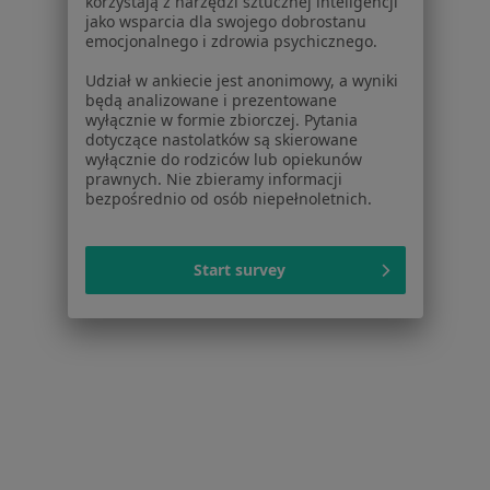
korzystają z narzędzi sztucznej inteligencji
jako wsparcia dla swojego dobrostanu
emocjonalnego i zdrowia psychicznego.
Udział w ankiecie jest anonimowy, a wyniki
Bezpieczne płatności
będą analizowane i prezentowane
Gabinety Lekarskie RENOVATIO-MED
wyłącznie w formie zbiorczej. Pytania
dotyczące nastolatków są skierowane
·
Więcej
Pediatria, Chirurgia, Hipertensjologia
wyłącznie do rodziców lub opiekunów
1354 opinie
prawnych. Nie zbieramy informacji
bezpośrednio od osób niepełnoletnich.
Konsultacja online
150 zł
Pokaż więcej usług
Start survey
lek. Przemysław
Bułach
lekarz rodzinny
Brak dostępnych specjalistów z wolnymi terminami w tym centrum medycznym.
Pokaż profil