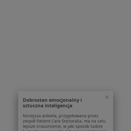
Bezpieczne płatności
OLIMEDICA Centrum Medyczne
·
Więcej
Pediatria, Laryngologia, Medycyna estetyczna
2222 opinie
Brak dostępnych specjalistów z wolnymi terminami w tym centrum medycznym.
Pokaż profil
Dobrostan emocjonalny i
sztuczna inteligencja
Niniejsza ankieta, przygotowana przez
zespół Patient Care Doctoralia, ma na celu
lepsze zrozumienie, w jaki sposób ludzie