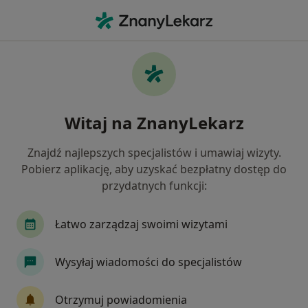
Me
Pediatria • Bytów, pomorskie
Filtry
• 1
Ubezpieczenie
Map
Pediatria placówki w Bytowie
Witaj na ZnanyLekarz
Jak działają wyniki wyszukiwania
Znajdź najlepszych specjalistów i umawiaj wizyty.
Pobierz aplikację, aby uzyskać bezpłatny dostęp do
Wybierz swoje ubezpieczenie
przydatnych funkcji:
Łatwo zarządzaj swoimi wizytami
Wysyłaj wiadomości do specjalistów
Otrzymuj powiadomienia