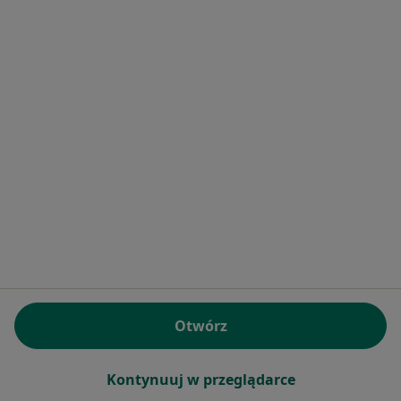
Pokaż profil
Bezpieczne płatności
ZimMed - Centrum Medyczne
·
Więcej
Pediatria, Ginekologia, Urologia
832 opinie
Otwórz
Konsultacja online
Kontynuuj w przeglądarce