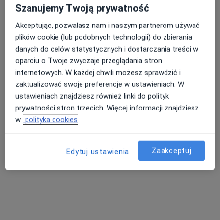
Szanujemy Twoją prywatność
Lęborska 13, Bytów
•
Mapa
Akceptując, pozwalasz nam i naszym partnerom używać
Brak dostępnych specjalistów z wolnymi terminami w tym centrum medycznym.
plików cookie (lub podobnych technologii) do zbierania
danych do celów statystycznych i dostarczania treści w
Pokaż profil
oparciu o Twoje zwyczaje przeglądania stron
internetowych. W każdej chwili możesz sprawdzić i
zaktualizować swoje preferencje w ustawieniach. W
ustawieniach znajdziesz również linki do polityk
prywatności stron trzecich. Więcej informacji znajdziesz
w
polityka cookies
Zaakceptuj
Edytuj ustawienia
Novmed
Interna, Medycyna rodzinna
28 opinii
Bytowska 24, Parchowo
•
Mapa