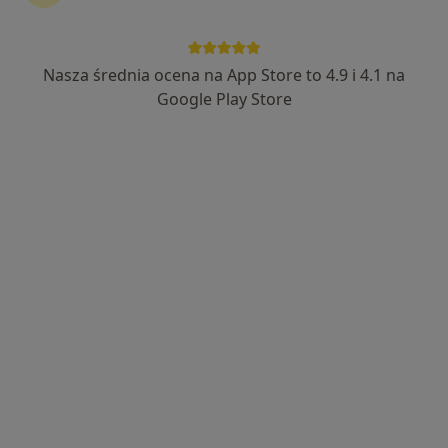
Lekarz Pomorze
·
Więcej
Pediatria, Medycyna pracy, Medycyna rodzinna
Nasza średnia ocena na App Store to 4.9 i 4.1 na
930 opinii
Google Play Store
Jana III Sobieskiego 22, Tuchomie
•
Mapa
Brak dostępnych specjalistów z wolnymi terminami w tym centrum medycznym.
Pokaż profil
Centrum Słuchu i Mowy MEDINCUS
·
Więcej
Pediatria, Laryngologia, Audiologia