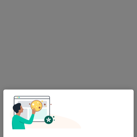
Konsultacja pediatryczna
Brak dostępnych specjalistów z wolnymi terminami w tym centrum medycznym.
Pokaż profil
Szpital Powiatu Bytowskiego
·
Więcej
Pediatria, Anestezjologia, Ginekologia
7 opinii
Adres 1
Adres 2