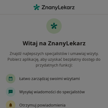
Me
Pediatria • Miastko, pomorskie
Filtry
• 1
Mapa
Pediatria placówki w Miastku
Witaj na ZnanyLekarz
Jak działają wyniki wyszukiwania
Znajdź najlepszych specjalistów i umawiaj wizyty.
Pobierz aplikację, aby uzyskać bezpłatny dostęp do
przydatnych funkcji:
Łatwo zarządzaj swoimi wizytami
Wysyłaj wiadomości do specjalistów
Samodzielny Publiczny Zespół Zakładów
Opieki Zdrowotnej
Otrzymuj powiadomienia