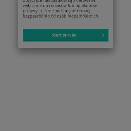
dotyczące nastolatków są skierowane
wyłącznie do rodziców lub opiekunów
prawnych. Nie zbieramy informacji
bezpośrednio od osób niepełnoletnich.
Start survey
Bezpieczne płatności
Centrum Medyczne TriMedic
·
Więcej
Pediatria, Fizjoterapia, Ortopedia
1982 opinie
Brak dostępnych specjalistów z wolnymi terminami w tym centrum medycznym.
Pokaż profil