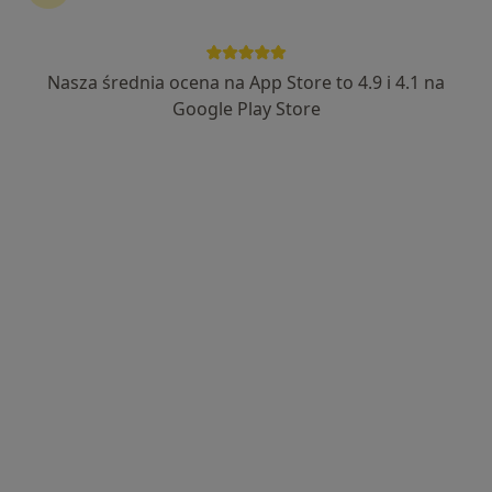
·
Więcej
Pediatria, Chirurgia, Interna
8 opinii
Gen. Wybickiego 30, Miastko
•
Mapa
Nasza średnia ocena na App Store to 4.9 i 4.1 na
Konsultacja pediatryczna
Google Play Store
Brak dostępnych specjalistów z wolnymi terminami w tym centrum medycznym.
Pokaż profil
Medena
Pediatria