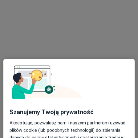
Asmed
Interna, Medycyna rodzinna
Świerzenko 13, Miastko
•
Mapa
Brak dostępnych specjalistów z wolnymi terminami w tym centrum medycznym.
Pokaż profil
Szanujemy Twoją prywatność
Akceptując, pozwalasz nam i naszym partnerom używać
Dostępne konsultacje online
plików cookie (lub podobnych technologii) do zbierania
danych do celów statystycznych i dostarczania treści w