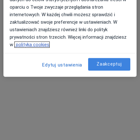
Specjaliści w Twojej okolicy nie mają dostępności dla
oparciu o Twoje zwyczaje przeglądania stron
wizyt stacjonarnych. Sprawdź konsultacje online.
internetowych. W każdej chwili możesz sprawdzić i
zaktualizować swoje preferencje w ustawieniach. W
ustawieniach znajdziesz również linki do polityk
prywatności stron trzecich. Więcej informacji znajdziesz
w
polityka cookies
Zaakceptuj
Edytuj ustawienia
Bezpieczne płatności
Przychodnia Dimedic
·
Więcej
Pediatria, Endokrynologia, Diabetologia
91 opinii
Popularna placówka: pacjenci chętnie płacą online
Brak dostępnych specjalistów z wolnymi terminami w tym centrum medycznym.
Pokaż profil