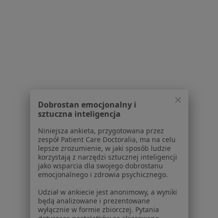
Bezpieczne płatności
ZimMed - Centrum Medyczne
·
Więcej
Pediatria, Ginekologia, Urologia
832 opinie
Konsultacja online
Dobrostan emocjonalny i
sztuczna inteligencja
Niniejsza ankieta, przygotowana przez
zespół Patient Care Doctoralia, ma na celu
lek. Paulina Frańczak-
lepsze zrozumienie, w jaki sposób ludzie
Chmura
korzystają z narzędzi sztucznej inteligencji
pediatra
jako wsparcia dla swojego dobrostanu
emocjonalnego i zdrowia psychicznego.
Brak dostępnych specjalistów z wolnymi terminami w tym centrum medycznym.
Udział w ankiecie jest anonimowy, a wyniki
Pokaż profil
będą analizowane i prezentowane
wyłącznie w formie zbiorczej. Pytania