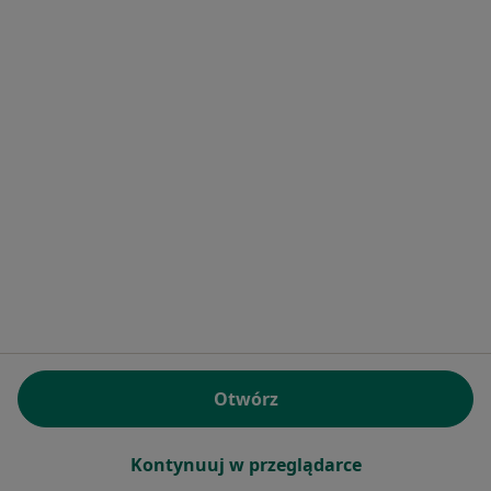
Bezpieczne płatności
ZimMed - Centrum Medyczne
·
Więcej
Pediatria, Ginekologia, Urologia
836 opinii
Konsultacja online
lek. Paulina Frańczak-
Chmura
pediatra
Brak dostępnych specjalistów z wolnymi terminami w tym centrum medycznym.
Otwórz
Pokaż profil
Kontynuuj w przeglądarce