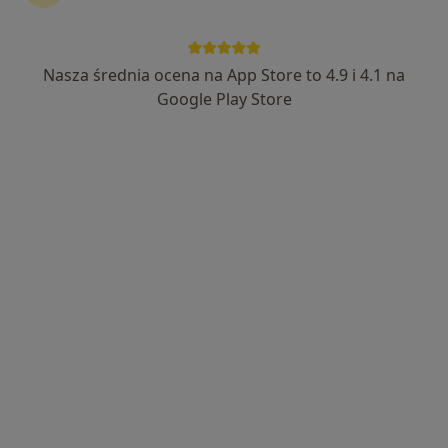
79 opinii
Adres 1
Adres 2
Nasza średnia ocena na App Store to 4.9 i 4.1 na
Google Play Store
Tadeusza Kościuszki 14, Człuchów
•
Mapa
Brak dostępnych specjalistów z wolnymi terminami w tym centrum medycznym.
Pokaż profil
ORSMED - Centrum Medyczne
·
Więcej
Pediatria, Stomatologia, Chirurgia