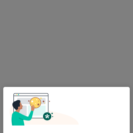
Konsultacja pediatryczna
Brak dostępnych specjalistów z wolnymi terminami w tym centrum medycznym.
Pokaż profil
Samodzielny Publiczny Zakład Opieki
Zdrowotnej w Człuchowie
·
Więcej
Pediatria, Chirurgia, Laryngologia
3 opinie
Szczecińska 16, Człuchów
•
Mapa