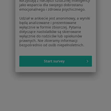
korzystają z narzędzi sztucznej inteligencji
Konsultacja online
150 zł
jako wsparcia dla swojego dobrostanu
Pokaż więcej usług
emocjonalnego i zdrowia psychicznego.
Udział w ankiecie jest anonimowy, a wyniki
będą analizowane i prezentowane
wyłącznie w formie zbiorczej. Pytania
lek. Przemysław
dotyczące nastolatków są skierowane
Bułach
wyłącznie do rodziców lub opiekunów
lekarz rodzinny
prawnych. Nie zbieramy informacji
bezpośrednio od osób niepełnoletnich.
Brak dostępnych specjalistów z wolnymi terminami w tym centrum medycznym.
Pokaż profil
Start survey