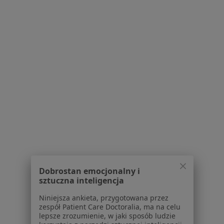
·
Więcej
Pediatria, Laryngologia, Medycyna estetyczna
2228 opinii
Brak dostępnych specjalistów z wolnymi terminami w tym centrum medycznym.
Pokaż profil
Dobrostan emocjonalny i
Bezpieczne płatności
sztuczna inteligencja
Gabinety Lekarskie RENOVATIO-MED
·
Więcej
Niniejsza ankieta, przygotowana przez
Pediatria, Chirurgia, Hipertensjologia
zespół Patient Care Doctoralia, ma na celu
1356 opinii
lepsze zrozumienie, w jaki sposób ludzie