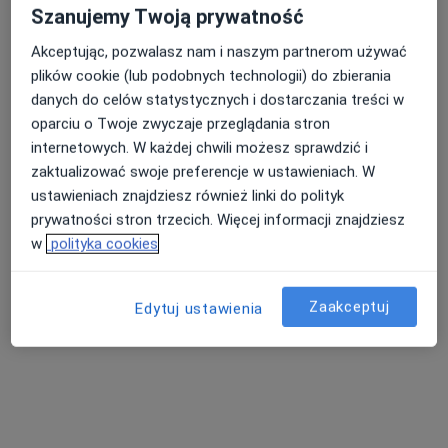
Szanujemy Twoją prywatność
Konsultacja pediatryczna
Akceptując, pozwalasz nam i naszym partnerom używać
Brak dostępnych specjalistów z wolnymi terminami w tym centrum medycznym.
plików cookie (lub podobnych technologii) do zbierania
danych do celów statystycznych i dostarczania treści w
Pokaż profil
oparciu o Twoje zwyczaje przeglądania stron
internetowych. W każdej chwili możesz sprawdzić i
zaktualizować swoje preferencje w ustawieniach. W
ustawieniach znajdziesz również linki do polityk
prywatności stron trzecich. Więcej informacji znajdziesz
w
polityka cookies
Zaakceptuj
Edytuj ustawienia
Eskulap
Pediatria, Chirurgia, Urologia
1 opinia
Kościerska 9, Chojnice
•
Mapa