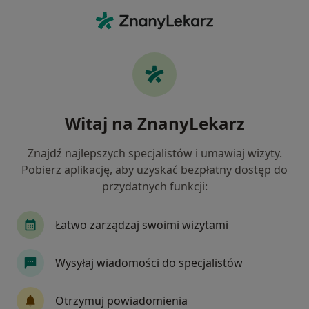
Me
Pediatria • Chojnice, pomorskie
Filtry
• 1
Mapa
Pediatria placówki w Chojnicach
Witaj na ZnanyLekarz
Jak działają wyniki wyszukiwania
Znajdź najlepszych specjalistów i umawiaj wizyty.
Pobierz aplikację, aby uzyskać bezpłatny dostęp do
przydatnych funkcji:
Łatwo zarządzaj swoimi wizytami
Wysyłaj wiadomości do specjalistów
Dobry Doktor
·
Więcej
Pediatria, Chirurgia, Laryngologia
Otrzymuj powiadomienia