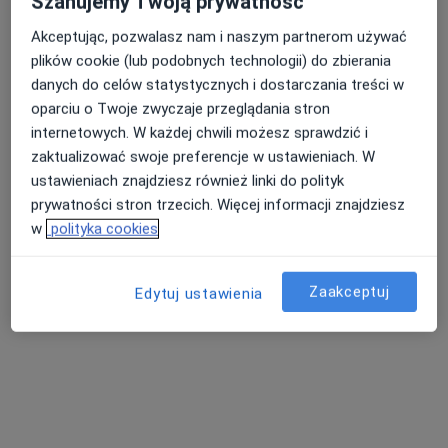
Szanujemy Twoją prywatność
Akceptując, pozwalasz nam i naszym partnerom używać
plików cookie (lub podobnych technologii) do zbierania
Nasza średnia ocena na App Store to 4.9 i 4.1 na
Nie znaleźliśmy specjalistów spełniających
danych do celów statystycznych i dostarczania treści w
Google Play Store
podane kryteria
oparciu o Twoje zwyczaje przeglądania stron
internetowych. W każdej chwili możesz sprawdzić i
Spróbuj zmienić wybraną lokalizację lub wypróbuj
zaktualizować swoje preferencje w ustawieniach. W
konsultacje online ze specjalistami z całego kraju.
ustawieniach znajdziesz również linki do polityk
prywatności stron trzecich. Więcej informacji znajdziesz
Zmień lokalizację
w
polityka cookies
Poszukaj konsultacji online
Zaakceptuj
Edytuj ustawienia
Serwis