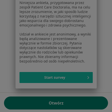
Niniejsza ankieta, przygotowana przez
NIP: ⁠7010224868
zespół Patient Care Doctoralia, ma na celu
lepsze zrozumienie, w jaki sposób ludzie
KRS: ⁠0000347997
korzystają z narzędzi sztucznej inteligencji
REGON: ⁠142276657
jako wsparcia dla swojego dobrostanu
emocjonalnego i zdrowia psychicznego.
Sąd Rejonowy dla m.st. Warszawy w Warszawie XII
Udział w ankiecie jest anonimowy, a wyniki
Wydział Gospodarczy KRS
będą analizowane i prezentowane
wyłącznie w formie zbiorczej. Pytania
Facebook
otwiera się w nowej karcie
dotyczące nastolatków są skierowane
wyłącznie do rodziców lub opiekunów
prawnych. Nie zbieramy informacji
bezpośrednio od osób niepełnoletnich.
otwiera się w nowej karcie
otwiera się w nowej karcie
otwiera się w nowej karcie
otwiera się w nowej karci
otwiera się
otwi
Polska
,
Türkiye
,
España
,
Italia
,
Deutschland
,
Česko
,
otwiera się w nowej karcie
otwiera się w nowej karcie
otwiera się w nowej karcie
otwiera się w nowej kar
otwiera się 
otwier
Portugal
,
México
,
Chile
,
Brasil
,
Argentina
,
Perú
,
Start survey
otwiera się w nowej karc
Colombia
Płatności kartą
ROZPORZĄDZENIE (UE) 2022/2065 (DSA) art. 24:
Otwórz
15.395.179 użytkowników/miesiąc - Czerwiec 2026