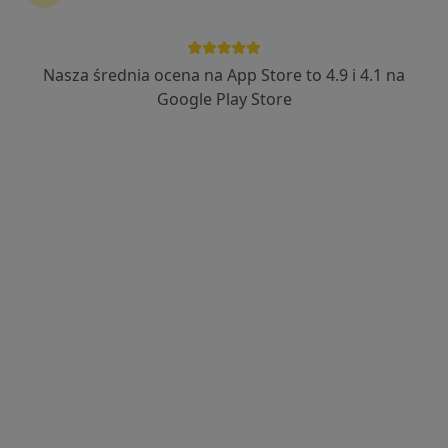
·
Więcej
Pediatria, Neonatologia, Dermatologia
668 opinii
Jana Pawła II 181/104, Rzeszów
•
Mapa
Nasza średnia ocena na App Store to 4.9 i 4.1 na
Konsultacja pediatryczna
od 250 zł
Google Play Store
Pokaż więcej usług
dr n. med.
lek. Jan Gdula
lek. Krystyna
Małgorzata
pediatra
Reichert-Wisz
Stefańska
pediatra
neonatolog
Brak dostępnych specjalistów z wolnymi terminami w tym centrum medycznym.
Pokaż profil