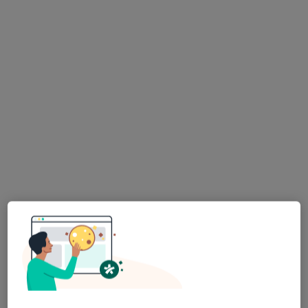
Pediatria, Interna, Medycyna rodzinna
3 opinie
Armii Krajowej 5, Błażowa
•
Mapa
Brak dostępnych specjalistów z wolnymi terminami w tym centrum medycznym.
Pokaż profil
Medistom
Pediatria
Tkaczowa 323, Boguchwała
•
Mapa