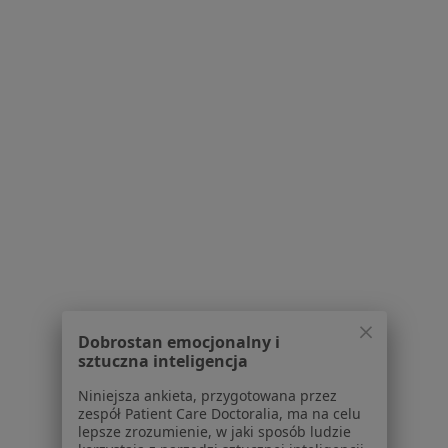
lekarz rodzinny
Brak dostępnych specjalistów z wolnymi terminami w tym centrum medycznym.
Pokaż profil
Bezpieczne płatności
InferMed - Jesteśmy Dla Pacjentów
Dobrostan emocjonalny i
sztuczna inteligencja
·
Więcej
Pediatria, Medycyna rodzinna, Dermatologia
885 opinii
Niniejsza ankieta, przygotowana przez
zespół Patient Care Doctoralia, ma na celu
Brak dostępnych specjalistów z wolnymi terminami w tym centrum medycznym.
lepsze zrozumienie, w jaki sposób ludzie