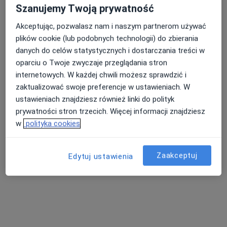
Szanujemy Twoją prywatność
Brak dostępnych specjalistów z wolnymi terminami w tym centrum medycznym.
Akceptując, pozwalasz nam i naszym partnerom używać
Pokaż profil
plików cookie (lub podobnych technologii) do zbierania
danych do celów statystycznych i dostarczania treści w
oparciu o Twoje zwyczaje przeglądania stron
internetowych. W każdej chwili możesz sprawdzić i
zaktualizować swoje preferencje w ustawieniach. W
ustawieniach znajdziesz również linki do polityk
prywatności stron trzecich. Więcej informacji znajdziesz
w
polityka cookies
Gminny Ośrodek Zdrowia
Zaakceptuj
Edytuj ustawienia
·
Więcej
Pediatria, Stomatologia, Interna
Tkaczowa 181, Boguchwała
•
Mapa
Brak dostępnych specjalistów z wolnymi terminami w tym centrum medycznym.
Pokaż profil