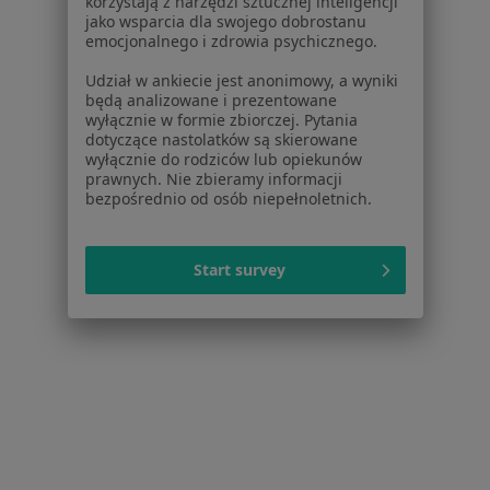
korzystają z narzędzi sztucznej inteligencji
jako wsparcia dla swojego dobrostanu
Pokaż profil
emocjonalnego i zdrowia psychicznego.
Udział w ankiecie jest anonimowy, a wyniki
będą analizowane i prezentowane
wyłącznie w formie zbiorczej. Pytania
dotyczące nastolatków są skierowane
wyłącznie do rodziców lub opiekunów
prawnych. Nie zbieramy informacji
bezpośrednio od osób niepełnoletnich.
Start survey
Bezpieczne płatności
Dolnośląskie Centrum Psychoterapii
·
Więcej
Pediatria, Psychiatria, Psychologia
3573 opinie
Brak dostępnych specjalistów z wolnymi terminami w tym centrum medycznym.
Pokaż profil