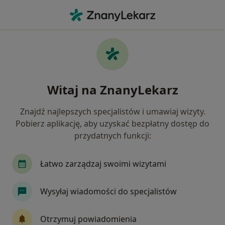
Me
Pediatria • Błażowa, podkarpackie
Filtry
• 1
Mapa
Pediatria placówki w Błażowej
Witaj na ZnanyLekarz
Jak działają wyniki wyszukiwania
Znajdź najlepszych specjalistów i umawiaj wizyty.
Pobierz aplikację, aby uzyskać bezpłatny dostęp do
przydatnych funkcji:
Łatwo zarządzaj swoimi wizytami
Wysyłaj wiadomości do specjalistów
Bezpieczne płatności
Centrum Medyczne Holisfera
Otrzymuj powiadomienia