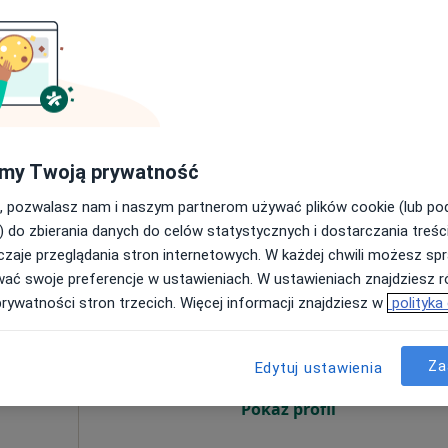
iczny
Dziś
Jutro
Sob,
Ndz,
6 Sie
7 Sie
8 Sie
9 Sie
ajsku
·
gia
Umawianie online nie jest dostępne
Pokaż profil
my Twoją prywatność
, pozwalasz nam i naszym partnerom używać plików cookie (lub p
) do zbierania danych do celów statystycznych i dostarczania treśc
zaje przeglądania stron internetowych. W każdej chwili możesz spr
wać swoje preferencje w ustawieniach. W ustawieniach znajdziesz ró
Dziś
Jutro
Sob,
Ndz,
prywatności stron trzecich. Więcej informacji znajdziesz w
polityka
6 Sie
7 Sie
8 Sie
9 Sie
na
Za
Edytuj ustawienia
Umawianie online nie jest dostępne
Pokaż profil