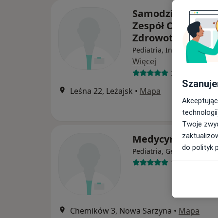
Samodzielny Publ
Zespół Opieki
Zdrowotnej w Leż
Pediatria, Interna, Chirur
Więcej
3 opinie
Szanuje
Leśna 22, Leżajsk
•
Mapa
Akceptując
technologii
Twoje zwyc
zaktualizo
Medycyna
do polityk 
Pediatria, Geriatria, Inter
1 opinia
Chemików 3, Nowa Sarzyna
•
Mapa