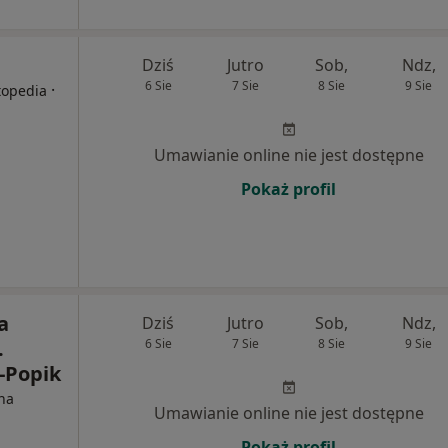
Dziś
Jutro
Sob,
Ndz,
6 Sie
7 Sie
8 Sie
9 Sie
·
topedia
Umawianie online nie jest dostępne
Pokaż profil
a
Dziś
Jutro
Sob,
Ndz,
.
6 Sie
7 Sie
8 Sie
9 Sie
-Popik
na
Umawianie online nie jest dostępne
Pokaż profil