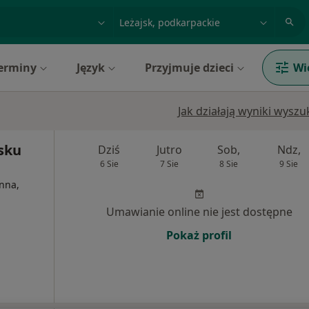
acja, badanie lub nazwisko
miasto lub dzielnica
erminy
Język
Przyjmuje dzieci
Wi
Jak działają wyniki wysz
sku
Dziś
Jutro
Sob,
Ndz,
6 Sie
7 Sie
8 Sie
9 Sie
nna,
Umawianie online nie jest dostępne
Pokaż profil