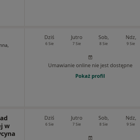
Dziś
Jutro
Sob,
Ndz,
6 Sie
7 Sie
8 Sie
9 Sie
nna,
Umawianie online nie jest dostępne
Pokaż profil
ład
Dziś
Jutro
Sob,
Ndz,
j w
6 Sie
7 Sie
8 Sie
9 Sie
ycyna