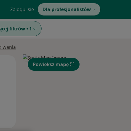
Zaloguj się
Dla profesjonalistów
ęcej filtrów
•
1
ukiwania
Pon,
Wt,
Śr,
Powiększ mapę
10 Sie
11 Sie
12 Sie