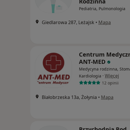
Rodzinna
Pediatria, Pulmonologia
Giedlarowa 287, Leżajsk
•
Mapa
Centrum Medycz
ANT-MED
Medycyna rodzinna, Stoma
·
Więcej
Kardiologia
12 opinii
Białobrzeska 13a, Żołynia
•
Mapa
Przychodnia Pod