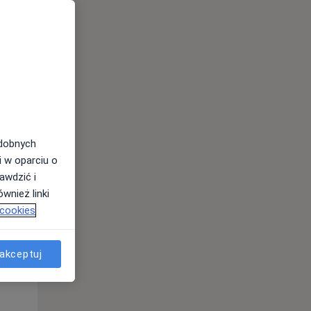
Pon,
Wt,
Śr,
10 Sie
11 Sie
12 Sie
odobnych
i w oparciu o
awdzić i
wnież linki
Pon,
Wt,
Śr,
 cookies
10 Sie
11 Sie
12 Sie
akceptuj