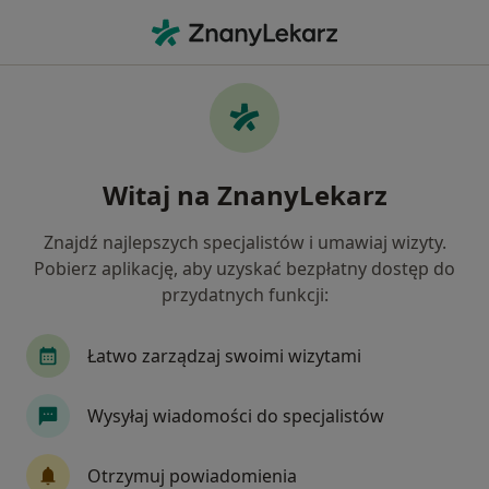
Me
Okulistyka • Nowy Sącz, małopolskie
Filtry
• 1
Ubezpieczenie
Map
Okulistyka placówki w Nowym Sączu
Witaj na ZnanyLekarz
Jak działają wyniki wyszukiwania
Znajdź najlepszych specjalistów i umawiaj wizyty.
Pobierz aplikację, aby uzyskać bezpłatny dostęp do
Wybierz swoje ubezpieczenie
przydatnych funkcji:
Łatwo zarządzaj swoimi wizytami
Wysyłaj wiadomości do specjalistów
Otrzymuj powiadomienia