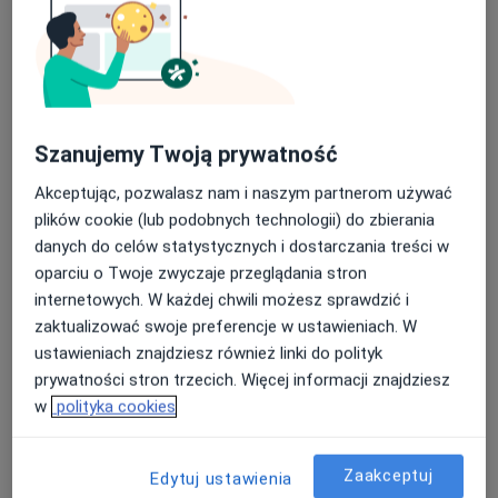
okulista
Brak dostępnych specjalistów z wolnymi terminami w tym centrum medycznym.
Pokaż profil
Szanujemy Twoją prywatność
Akceptując, pozwalasz nam i naszym partnerom używać
plików cookie (lub podobnych technologii) do zbierania
danych do celów statystycznych i dostarczania treści w
oparciu o Twoje zwyczaje przeglądania stron
internetowych. W każdej chwili możesz sprawdzić i
zaktualizować swoje preferencje w ustawieniach. W
ustawieniach znajdziesz również linki do polityk
EyeMedica
prywatności stron trzecich. Więcej informacji znajdziesz
·
Okulistyka, Okulistyka dziecięca, Medycyna estetyczna
w
polityka cookies
Więcej
468 opinii
Zaakceptuj
Edytuj ustawienia
Adres 1
Adres 2