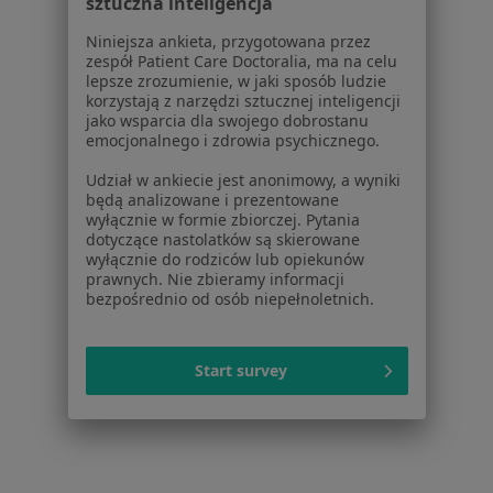
Strona Główna
Placówki
Okulistyka
Nowy Sącz
Zmień miasto
Zmień
sztuczna inteligencja
Niniejsza ankieta, przygotowana przez
zespół Patient Care Doctoralia, ma na celu
lepsze zrozumienie, w jaki sposób ludzie
korzystają z narzędzi sztucznej inteligencji
jako wsparcia dla swojego dobrostanu
emocjonalnego i zdrowia psychicznego.
Serwis
Udział w ankiecie jest anonimowy, a wyniki
będą analizowane i prezentowane
Regulamin
wyłącznie w formie zbiorczej. Pytania
Polityka prywatności pacjentów
dotyczące nastolatków są skierowane
Polityka prywatności profesjonalistów
wyłącznie do rodziców lub opiekunów
prawnych. Nie zbieramy informacji
Polityka prywatności dla profesjonalistów, których
bezpośrednio od osób niepełnoletnich.
dane pozyskaliśmy samodzielnie
Polityka cookies
Jak działają wyniki wyszukiwania
Start survey
Dostępność
O nas
Praca
Rekrutujemy!
Partnerzy
Centrum prasowe