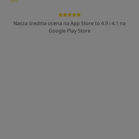
Z44 CLINIC - Centrum Medyczne Żywiecka
44
Nasza średnia ocena na App Store to 4.9 i 4.1 na
·
Więcej
Okulistyka, Medycyna estetyczna, Ginekologia
Google Play Store
2558 opinii
Żywiecka 44, Nowy Sącz
•
Mapa
Konsultacja okulistyczna
od 300 zł
Pokaż więcej usług
dr n. med. Anna
lek. Alina Stachura -
Leśniak
Kowalska
okulista
okulista
Brak dostępnych specjalistów z wolnymi terminami w tym centrum medycznym.
Pokaż profil