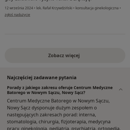
12 września 2024
•
lek. Rafał Krzywdziński
•
konsultacja ginekologiczna
•
w opinii użytkownika Joanna
zgłoś nadużycie
Zobacz więcej
Najczęściej zadawane pytania
Porady z jakiego zakresu oferuje Centrum Medyczne
Batorego w Nowym Sączu, Nowy Sącz?
Centrum Medyczne Batorego w Nowym Sączu,
Nowy Sącz dysponuje dużym zespołem o
następujących zakresach porad: interna,
stomatologia, chirurgia, fizjoterapia, medycyna
pracy, ginekologia, pediatria, psychiatria, ortopedia,