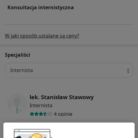
Konsultacja internistyczna
W jaki sposób ustalane są ceny?
Specjaliści
Internista
lek. Stanisław Stawowy
Internista
4 opinie
Gabriela Brzoska-Butscher