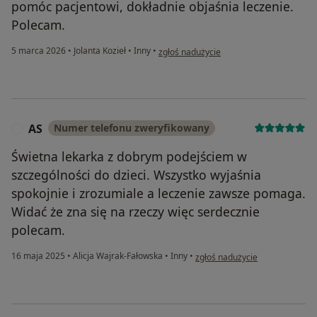
pomóc pacjentowi, dokładnie objaśnia leczenie.
Polecam.
w opinii użytkownika Marta.
5 marca 2026
•
Jolanta Kozieł
•
Inny
•
zgłoś nadużycie
AS
Numer telefonu zweryfikowany
A
Świetna lekarka z dobrym podejściem w
szczególności do dzieci. Wszystko wyjaśnia
spokojnie i zrozumiale a leczenie zawsze pomaga.
Widać że zna się na rzeczy więc serdecznie
polecam.
w opinii użytkownika AS
16 maja 2025
•
Alicja Wajrak-Fałowska
•
Inny
•
zgłoś nadużycie