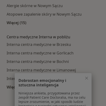
Alergie skórne w Nowym Sączu
Atopowe zapalenie skóry w Nowym Sączu
Więcej (15)
Więcej w kategorii: Najczęście leczone choroby
Centra medyczne Interna w pobliżu
Interna centra medyczne w Brzesku
Interna centra medyczne w Gorlicach
Interna centra medyczne w Bochni
Interna centra medyczne w Limanowej
Interna centra medyczne w Krynicy-Zdroju
Dobrostan emocjonalny i
sztuczna inteligencja
Więcej (13)
Więcej w kategorii: Centra medyczne Interna w
Niniejsza ankieta, przygotowana przez
zespół Patient Care Doctoralia, ma na celu
lepsze zrozumienie, w jaki sposób ludzie
korzystają z narzędzi sztucznej inteligencji