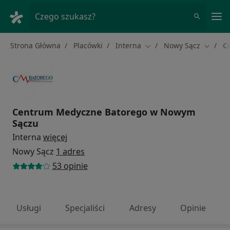
Me
Czego szukasz?
Strona Główna
Placówki
Interna
Nowy Sącz
C
Zmień miasto
Zmień 
Centrum Medyczne Batorego w Nowym
Sączu
Interna
więcej
Nowy Sącz
1 adres
53 opinie
Usługi
Specjaliści
Adresy
Opinie