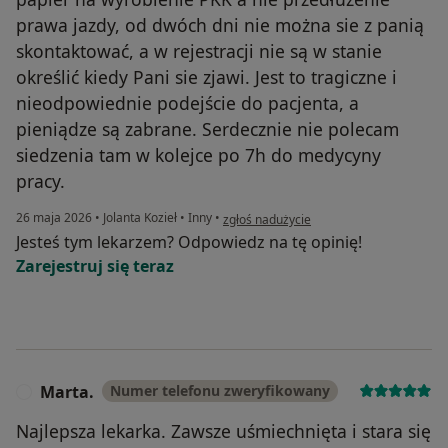
prawa jazdy, od dwóch dni nie można sie z panią
skontaktować, a w rejestracji nie są w stanie
określić kiedy Pani sie zjawi. Jest to tragiczne i
nieodpowiednie podejście do pacjenta, a
pieniądze są zabrane. Serdecznie nie polecam
siedzenia tam w kolejce po 7h do medycyny
pracy.
w opinii użytkownika Filip
26 maja 2026
•
Jolanta Kozieł
•
Inny
•
zgłoś nadużycie
Jesteś tym lekarzem? Odpowiedz na tę opinię!
Zarejestruj się teraz
Marta.
Numer telefonu zweryfikowany
M
Najlepsza lekarka. Zawsze uśmiechnięta i stara się