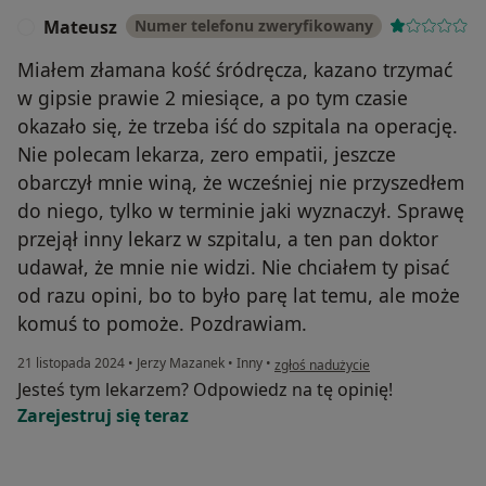
Mateusz
Numer telefonu zweryfikowany
M
Miałem złamana kość śródręcza, kazano trzymać
w gipsie prawie 2 miesiące, a po tym czasie
okazało się, że trzeba iść do szpitala na operację.
Nie polecam lekarza, zero empatii, jeszcze
obarczył mnie winą, że wcześniej nie przyszedłem
do niego, tylko w terminie jaki wyznaczył. Sprawę
przejął inny lekarz w szpitalu, a ten pan doktor
udawał, że mnie nie widzi. Nie chciałem ty pisać
od razu opini, bo to było parę lat temu, ale może
komuś to pomoże. Pozdrawiam.
w opinii użytkownika Mateusz
21 listopada 2024
•
Jerzy Mazanek
•
Inny
•
zgłoś nadużycie
Jesteś tym lekarzem? Odpowiedz na tę opinię!
Zarejestruj się teraz