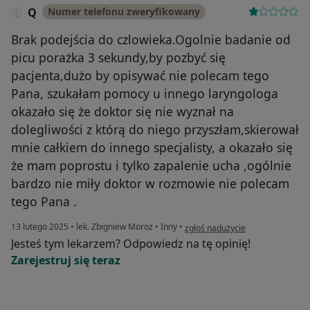
Q
Numer telefonu zweryfikowany
Brak podejścia do czlowieka.Ogolnie badanie od
picu porażka 3 sekundy,by pozbyć się
pacjenta,dużo by opisywać nie polecam tego
Pana, szukałam pomocy u innego laryngologa
okazało się że doktor się nie wyznał na
dolegliwości z którą do niego przyszłam,skierował
mnie całkiem do innego specjalisty, a okazało się
że mam poprostu i tylko zapalenie ucha ,ogólnie
bardzo nie miły doktor w rozmowie nie polecam
tego Pana .
w opinii użytkownika Q
13 lutego 2025
•
lek. Zbigniew Moroz
•
Inny
•
zgłoś nadużycie
Jesteś tym lekarzem? Odpowiedz na tę opinię!
Zarejestruj się teraz