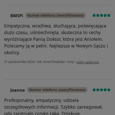
BMSPi
Numer telefonu zweryfikowany
B
Empatyczna, wrażliwa, słuchająca, poświęcająca
dużo czasu, uśmiechnięta, skuteczna to cechy
wyróżniające Panią Doktor, która jest Aniołem.
Polecamy ją w pełni. Najlepsza w Nowym Sączu i
okolicy.
w opinii użytkownika BMSP
31 października 2024
•
lek. Anna Porębska
•
Inny
•
zgłoś nadużycie
Joanna
Numer telefonu zweryfikowany
J
Profesjonalny, empatyczny, udziela
szczegółowych informacji. Szybko zareagował,
gdy zaistniało ryzyko raka. Dziękuję.