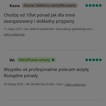
Kasia
Numer telefonu zweryfikowany
K
Chodzę od 10lat ponad jak dla mnie
zaangażowany i dokładny przyjazny
11 maja 2025
•
lek. Rafał Krzywdziński
•
konsultacja ginekologiczna
•
w opinii użytkownika Kasia
zgłoś nadużycie
Ws
Weryfikacja wizyty
W
Wszystko ok profesjonalnie polecam wizytę
Rozsądne porady
w opinii użytkownika Ws
26 lutego 2025
•
lek. Bartłomiej Oruba
•
Inny
•
zgłoś nadużycie