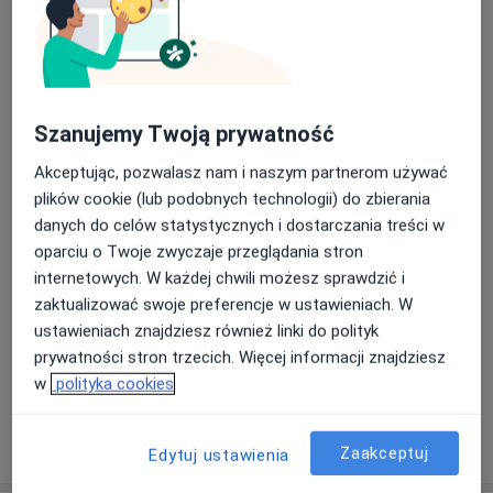
Internista
1 opinia
Agata Burzej
Szanujemy Twoją prywatność
Internista, Lekarz wykonujący zabiegi medycyny estetycznej
1 opinia
Akceptując, pozwalasz nam i naszym partnerom używać
plików cookie (lub podobnych technologii) do zbierania
danych do celów statystycznych i dostarczania treści w
IWONA Marcoll
oparciu o Twoje zwyczaje przeglądania stron
Internista
internetowych. W każdej chwili możesz sprawdzić i
zaktualizować swoje preferencje w ustawieniach. W
ustawieniach znajdziesz również linki do polityk
Andrzej Józef Mysłakowski
prywatności stron trzecich. Więcej informacji znajdziesz
Internista
w
polityka cookies
+ 2 Specjaliści
Zaakceptuj
Edytuj ustawienia