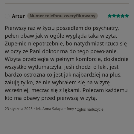
Artur
Numer telefonu zweryfikowany
A
Pierwszy raz w życiu poszedłem do psychiatry,
pełen obaw jak w ogóle wygląda taka wizyta.
Zupełnie niepotrzebnie, bo natychmiast rzuca się
w oczy ze Pani doktor ma do tego powołanie.
Wizyta przebiegła w pełnym komforcie, dokładnie
wszystko wytłumaczyła, jeśli chodzi o leki, jest
bardzo ostrożna co jest jak najbardziej na plus,
żałuję tylko, że nie wybrałem się na wizytę
wcześniej, męcząc się z lękami. Polecam każdemu
kto ma obawy przed pierwszą wizytą.
w opinii użytkownika Artur
23 stycznia 2025
•
lek. Anna Sałapa
•
Inny
•
zgłoś nadużycie