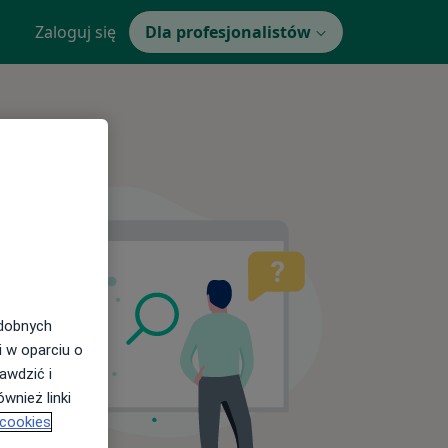
Zaloguj się
Dla profesjonalistów
odobnych
i w oparciu o
awdzić i
wnież linki
 cookies