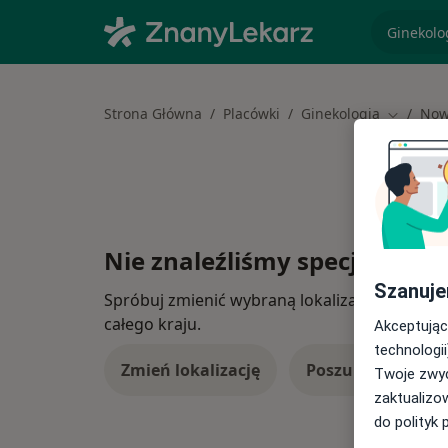
specjaliz
Strona Główna
Placówki
Ginekologia
Now
Zmień mi
Nie znaleźliśmy specjalistów
Szanuje
Spróbuj zmienić wybraną lokalizację lub wypró
całego kraju.
Akceptując
technologii
Zmień lokalizację
Poszukaj konsulta
Twoje zwyc
zaktualizo
do polityk 