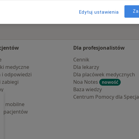
Za
Edytuj ustawienia
cjentów
Dla profesjonalistów
e
Cennik
ki medyczne
Dla lekarzy
a i odpowiedzi
Dla placówek medycznych
i zabiegi
Noa Notes
nowość
by
Baza wiedzy
Centrum Pomocy dla Specjal
cje mobilne
la pacjentów