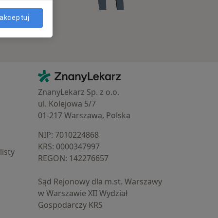
akceptuj
Kontakt
ZnanyLekarz - Strona główna
ZnanyLekarz Sp. z o.o.
ul. Kolejowa 5/7
01-217 Warszawa, Polska
NIP: ⁠7010224868
KRS: ⁠0000347997
isty
REGON: ⁠142276657
Sąd Rejonowy dla m.st. Warszawy
w Warszawie XII Wydział
Gospodarczy KRS