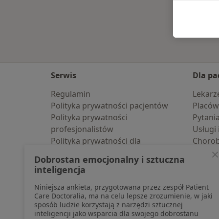
Serwis
Dla pa
Regulamin
Lekarz
Polityka prywatności pacjentów
Placów
Polityka prywatności
Pytani
profesjonalistów
Usługi 
Polityka prywatności dla
Choro
profesjonalistów, których dane
Pomoc
Dobrostan emocjonalny i sztuczna
pozyskaliśmy samodzielnie
Aplika
inteligencja
Polityka cookies
Blog d
Niniejsza ankieta, przygotowana przez zespół Patient
Jak działają wyniki wyszukiwania
Care Doctoralia, ma na celu lepsze zrozumienie, w jaki
Dostępność
sposób ludzie korzystają z narzędzi sztucznej
O nas
inteligencji jako wsparcia dla swojego dobrostanu