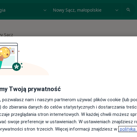
acja, badanie lub nazwisko
miasto lub dzielnica
y Sącz
asto
 spełniających podane kryteria
my Twoją prywatność
buj konsultacje online ze specjalistami z
, pozwalasz nam i naszym partnerom używać plików cookie (lub p
) do zbierania danych do celów statystycznych i dostarczania treśc
cji online
zaje przeglądania stron internetowych. W każdej chwili możesz spr
wać swoje preferencje w ustawieniach. W ustawieniach znajdziesz ró
prywatności stron trzecich. Więcej informacji znajdziesz w
polityka