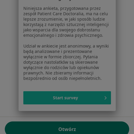
01-217 Warszawa, Polska
Niniejsza ankieta, przygotowana przez
zespół Patient Care Doctoralia, ma na celu
NIP: ⁠7010224868
lepsze zrozumienie, w jaki sposób ludzie
KRS: ⁠0000347997
korzystają z narzędzi sztucznej inteligencji
REGON: ⁠142276657
jako wsparcia dla swojego dobrostanu
emocjonalnego i zdrowia psychicznego.
Sąd Rejonowy dla m.st. Warszawy w Warszawie XII
Udział w ankiecie jest anonimowy, a wyniki
Wydział Gospodarczy KRS
będą analizowane i prezentowane
wyłącznie w formie zbiorczej. Pytania
Facebook
otwiera się w nowej karcie
dotyczące nastolatków są skierowane
wyłącznie do rodziców lub opiekunów
prawnych. Nie zbieramy informacji
bezpośrednio od osób niepełnoletnich.
otwiera się w nowej karcie
otwiera się w nowej karcie
otwiera się w nowej karcie
otwiera się w nowej karci
otwiera się
otwi
Polska
,
Türkiye
,
España
,
Italia
,
Deutschland
,
Česko
,
otwiera się w nowej karcie
otwiera się w nowej karcie
otwiera się w nowej karcie
otwiera się w nowej kar
otwiera się 
otwier
Portugal
,
México
,
Chile
,
Brasil
,
Argentina
,
Perú
,
Start survey
otwiera się w nowej karc
Colombia
Płatności kartą
ROZPORZĄDZENIE (UE) 2022/2065 (DSA) art. 24:
Otwórz