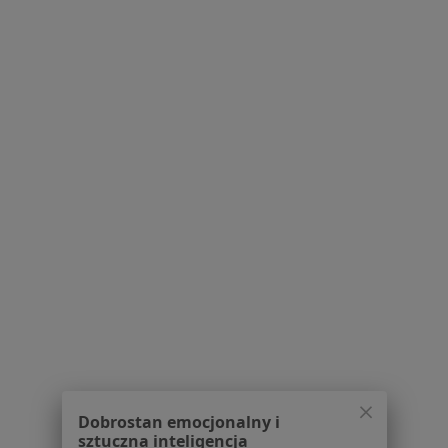
Pytania i odpowiedzi
Usługi i zabiegi
Choroby
Pomoc
Aplikacje mobilne
Blog dla pacjentów
Dla profesjonalistów
Cennik
Dla lekarzy
Dla placówek medycznych
Noa Notes
nowość
Baza wiedzy
Centrum Pomocy dla Specjalisty
Kontakt
ZnanyLekarz - Strona główna
ZnanyLekarz Sp. z o.o.
Dobrostan emocjonalny i
ul. Kolejowa 5/7
sztuczna inteligencja