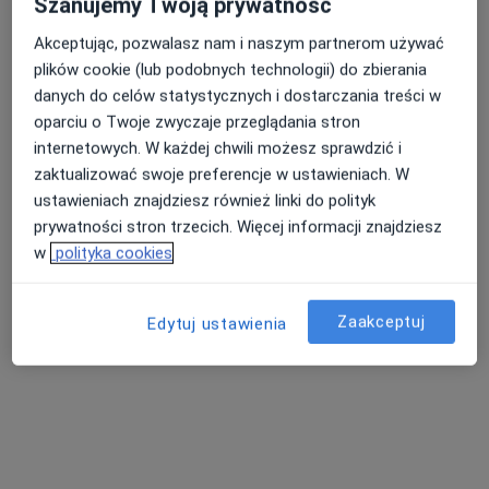
Szanujemy Twoją prywatność
Akceptując, pozwalasz nam i naszym partnerom używać
plików cookie (lub podobnych technologii) do zbierania
Nasza średnia ocena na App Store to 4.9 i 4.1 na
danych do celów statystycznych i dostarczania treści w
Nie znaleźliśmy specjalistów spełniających
Google Play Store
oparciu o Twoje zwyczaje przeglądania stron
podane kryteria
internetowych. W każdej chwili możesz sprawdzić i
zaktualizować swoje preferencje w ustawieniach. W
Spróbuj zmienić wybraną lokalizację lub wypróbuj
ustawieniach znajdziesz również linki do polityk
konsultacje online ze specjalistami z całego kraju.
prywatności stron trzecich. Więcej informacji znajdziesz
w
polityka cookies
Zmień lokalizację
Zaakceptuj
Poszukaj konsultacji online
Edytuj ustawienia