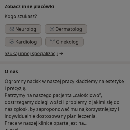
Zobacz inne placówki
Kogo szukasz?
Neurolog
Dermatolog
Kardiolog
Ginekolog
Szukaj innej specjalizacji
O nas
Ogromny nacisk w naszej pracy kładziemy na estetykę
i precyzję.
Patrzymy na naszego pacjenta „całościowo”,
dostrzegamy dolegliwości i problemy, z jakimi się do
nas zgłosił, by zaproponować mu najkorzystniejszy i
indywidualnie dostosowany plan leczenia.
Praca w naszej klinice oparta jest na
O nas
najnowocześniejszych standardach współczesnej
więcej