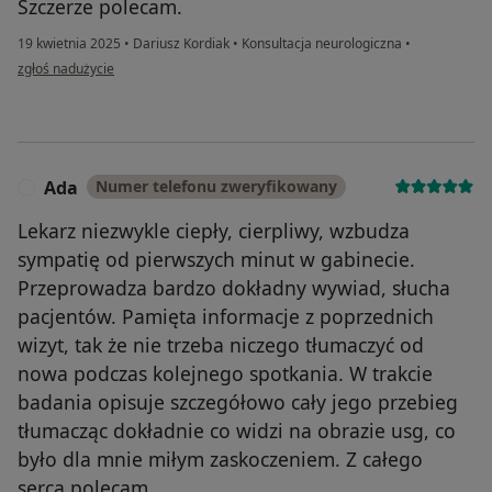
Szczerze polecam.
19 kwietnia 2025
•
Dariusz Kordiak
•
Konsultacja neurologiczna
•
w opinii użytkownika ŻMK
zgłoś nadużycie
Ada
Numer telefonu zweryfikowany
A
Lekarz niezwykle ciepły, cierpliwy, wzbudza
sympatię od pierwszych minut w gabinecie.
Przeprowadza bardzo dokładny wywiad, słucha
pacjentów. Pamięta informacje z poprzednich
wizyt, tak że nie trzeba niczego tłumaczyć od
nowa podczas kolejnego spotkania. W trakcie
badania opisuje szczegółowo cały jego przebieg
tłumacząc dokładnie co widzi na obrazie usg, co
było dla mnie miłym zaskoczeniem. Z całego
serca polecam.