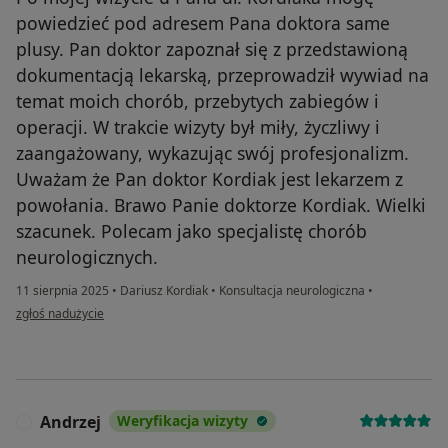
powiedzieć pod adresem Pana doktora same
plusy. Pan doktor zapoznał się z przedstawioną
dokumentacją lekarską, przeprowadził wywiad na
temat moich chorób, przebytych zabiegów i
operacji. W trakcie wizyty był miły, życzliwy i
zaangażowany, wykazując swój profesjonalizm.
Uważam że Pan doktor Kordiak jest lekarzem z
powołania. Brawo Panie doktorze Kordiak. Wielki
szacunek. Polecam jako specjalistę chorób
neurologicznych.
11 sierpnia 2025
•
Dariusz Kordiak
•
Konsultacja neurologiczna
•
w opinii użytkownika Józef G.
zgłoś nadużycie
Andrzej
Weryfikacja wizyty
A