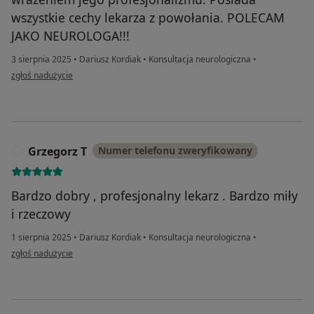
wszystkie cechy lekarza z powołania. POLECAM
JAKO NEUROLOGA!!!
3 sierpnia 2025
•
Dariusz Kordiak
•
Konsultacja neurologiczna
•
w opinii użytkownika Danuta z Tomaszowa
zgłoś nadużycie
Grzegorz T
Numer telefonu zweryfikowany
G
Bardzo dobry , profesjonalny lekarz . Bardzo miły
i rzeczowy
1 sierpnia 2025
•
Dariusz Kordiak
•
Konsultacja neurologiczna
•
w opinii użytkownika Grzegorz T
zgłoś nadużycie