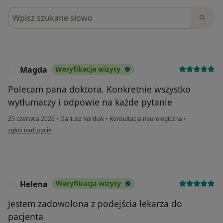
Szukaj w opiniach
Magda
Weryfikacja wizyty
M
Polecam pana doktora. Konkretnie wszystko
wytłumaczy i odpowie na każde pytanie
25 czerwca 2026
•
Dariusz Kordiak
•
Konsultacja neurologiczna
•
w opinii użytkownika Magda
zgłoś nadużycie
Helena
Weryfikacja wizyty
H
Jestem zadowolona z podejścia lekarza do
pacjenta