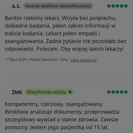
A.S.
Numer telefonu zweryfikowany
A
Bardzo rzetelny lekarz. Wizyta bez pośpiechu,
dokładne badania, pełen zakres informacji w
trakcie badania. Lekarz pełen empatii i
zaangażowania. Żadne pytanie nie pozostało bez
odpowiedzi. Polecam. Oby więcej takich lekarzy!
w opinii użytkownika A.S.
17 lipca 2025
•
Paweł Dwornicki
•
Inny
•
zgłoś nadużycie
ŻMK
Weryfikacja wizyty
Ż
Kompetentny, rzeczowy, zaangażowany.
Wnikliwie analizuje dokumenty, przeprowadza
szczegółowy wywiad o stanie zdrowia. Zawsze
pomocny. Jestem jego pacjentką od 15 lat.