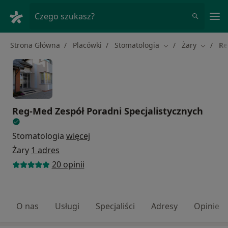
Me
Czego szukasz?
Strona Główna
Placówki
Stomatologia
Żary
Re
Zmień miasto
Zmień m
Reg-Med Zespół Poradni Specjalistycznych
Stomatologia
więcej
Żary
1 adres
20 opinii
O nas
Usługi
Specjaliści
Adresy
Opinie