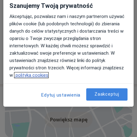
Szanujemy Twoją prywatność
Akceptując, pozwalasz nam i naszym partnerom używać
Dagmara Otocka-Kmiecik
plików cookie (lub podobnych technologii) do zbierania
Stomatolog
danych do celów statystycznych i dostarczania treści w
1 opinia
oparciu o Twoje zwyczaje przeglądania stron
internetowych. W każdej chwili możesz sprawdzić i
Urszula Regner-Pałka
zaktualizować swoje preferencje w ustawieniach. W
ustawieniach znajdziesz również linki do polityk
Stomatolog
prywatności stron trzecich. Więcej informacji znajdziesz
1 opinia
w
polityka cookies
Adres
Zaakceptuj
Edytuj ustawienia
Powiększ mapę