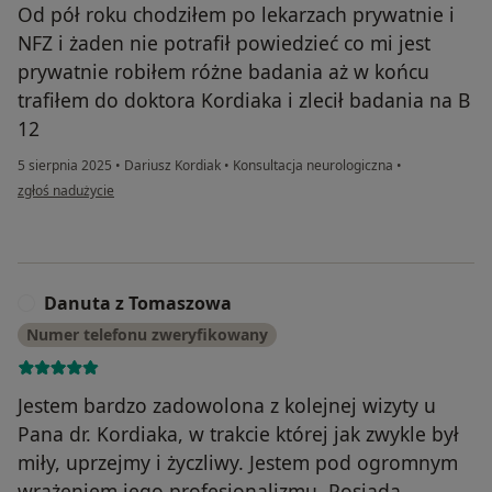
Od pół roku chodziłem po lekarzach prywatnie i
NFZ i żaden nie potrafił powiedzieć co mi jest
prywatnie robiłem różne badania aż w końcu
trafiłem do doktora Kordiaka i zlecił badania na B
12
5 sierpnia 2025
•
Dariusz Kordiak
•
Konsultacja neurologiczna
•
w opinii użytkownika Andrzej
zgłoś nadużycie
Danuta z Tomaszowa
D
Numer telefonu zweryfikowany
Jestem bardzo zadowolona z kolejnej wizyty u
Pana dr. Kordiaka, w trakcie której jak zwykle był
miły, uprzejmy i życzliwy. Jestem pod ogromnym
wrażeniem jego profesjonalizmu. Posiada