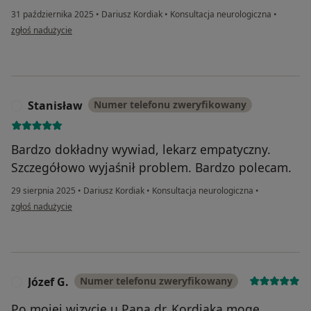
31 października 2025
•
Dariusz Kordiak
•
Konsultacja neurologiczna
•
w opinii użytkownika Helena
zgłoś nadużycie
Stanisław
Numer telefonu zweryfikowany
S
Bardzo dokładny wywiad, lekarz empatyczny.
Szczegółowo wyjaśnił problem. Bardzo polecam.
29 sierpnia 2025
•
Dariusz Kordiak
•
Konsultacja neurologiczna
•
w opinii użytkownika Stanisław
zgłoś nadużycie
Józef G.
Numer telefonu zweryfikowany
J
Po mojej wizycie u Pana dr. Kordiaka mogę