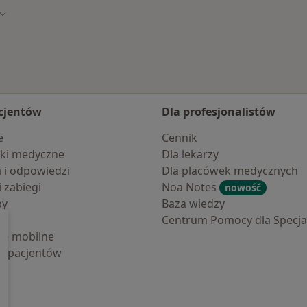
sto
Zmień miasto
cjentów
Dla profesjonalistów
e
Cennik
ki medyczne
Dla lekarzy
a i odpowiedzi
Dla placówek medycznych
i zabiegi
Noa Notes
nowość
by
Baza wiedzy
Centrum Pomocy dla Specjal
cje mobilne
la pacjentów