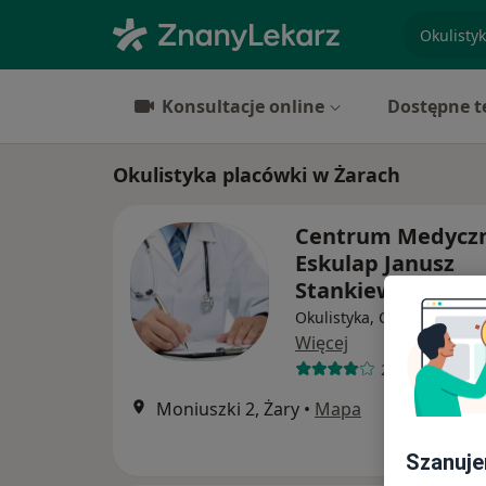
specjaliz
Konsultacje online
Dostępne t
Okulistyka placówki w Żarach
Centrum Medycz
Eskulap Janusz
Stankiewicz
Okulistyka, Chirurgia, Kar
Więcej
28 opinii
Moniuszki 2, Żary
•
Mapa
Szanuje