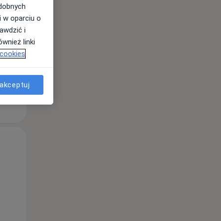
odobnych
Wt,
Śr,
Czw,
i w oparciu o
11 Sie
12 Sie
13 Sie
awdzić i
wnież linki
 cookies
akceptuj
Wt,
Śr,
Czw,
11 Sie
12 Sie
13 Sie