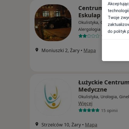
Akceptując
Centrum Medycz
technologii
Eskulap
Twoje zwyc
Okulistyka, Ginekologia,
zaktualizo
·
Więcej
Alergologia
do polityk 
14 opinii
Moniuszki 2, Żary
•
Mapa
Łużyckie Centru
Medyczne
Okulistyka, Urologia, Gine
Więcej
15 opinii
Strzelców 10, Żary
•
Mapa