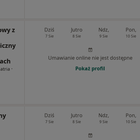
owy z
Dziś
Jutro
Ndz,
Pon,
7 Sie
8 Sie
9 Sie
10 Sie
iczny
Umawianie online nie jest dostępne
rach
Pokaż profil
·
atria
ny
Dziś
Jutro
Ndz,
Pon,
7 Sie
8 Sie
9 Sie
10 Sie