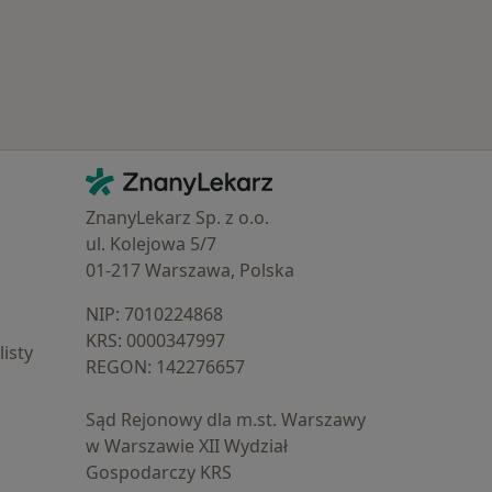
Kontakt
ZnanyLekarz - Strona główna
ZnanyLekarz Sp. z o.o.
ul. Kolejowa 5/7
01-217 Warszawa, Polska
NIP: ⁠7010224868
KRS: ⁠0000347997
isty
REGON: ⁠142276657
Sąd Rejonowy dla m.st. Warszawy
w Warszawie XII Wydział
Gospodarczy KRS