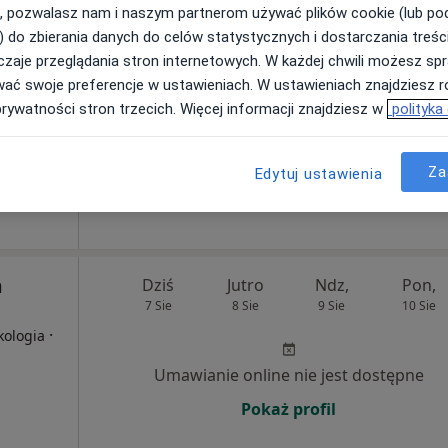
, pozwalasz nam i naszym partnerom używać plików cookie (lub p
ne
Dziś
Jutro
Ndz,
Pon,
) do zbierania danych do celów statystycznych i dostarczania treśc
7 Sie
8 Sie
9 Sie
10 Sie
zaje przeglądania stron internetowych. W każdej chwili możesz spr
wać swoje preferencje w ustawieniach. W ustawieniach znajdziesz ró
prywatności stron trzecich. Więcej informacji znajdziesz w
polityka
Umawianie online nie jest dostępne
Pokaż profil
Za
Edytuj ustawienia
m
Dziś
Jutro
Ndz,
Pon,
7 Sie
8 Sie
9 Sie
10 Sie
·
kologia
Umawianie online nie jest dostępne
Pokaż profil