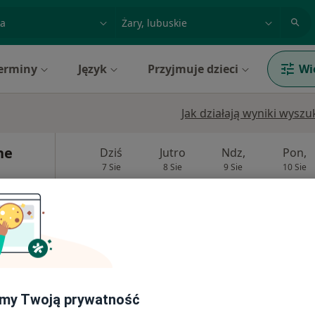
acja, badanie lub nazwisko
miasto lub dzielnica
erminy
Język
Przyjmuje dzieci
Wi
Jak działają wyniki wysz
ne
Dziś
Jutro
Ndz,
Pon,
7 Sie
8 Sie
9 Sie
10 Sie
·
diologia
Umawianie online nie jest dostępne
Pokaż profil
my Twoją prywatność