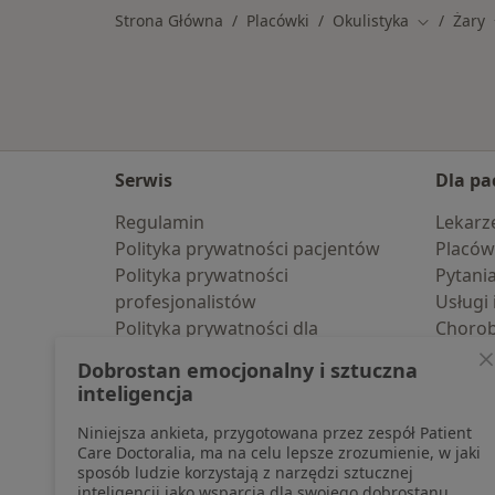
Strona Główna
Placówki
Okulistyka
Żary
Zmień mia
Serwis
Dla pa
Regulamin
Lekarz
Polityka prywatności pacjentów
Placów
Polityka prywatności
Pytani
profesjonalistów
Usługi 
Polityka prywatności dla
Choro
profesjonalistów, których dane
Pomoc
Dobrostan emocjonalny i sztuczna
pozyskaliśmy samodzielnie
Aplika
inteligencja
Polityka cookies
Blog d
Niniejsza ankieta, przygotowana przez zespół Patient
Jak działają wyniki wyszukiwania
Care Doctoralia, ma na celu lepsze zrozumienie, w jaki
Dostępność
sposób ludzie korzystają z narzędzi sztucznej
O nas
inteligencji jako wsparcia dla swojego dobrostanu