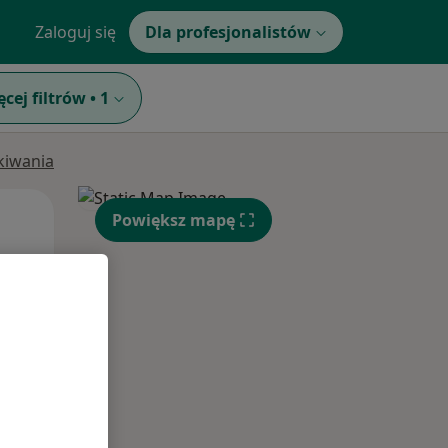
Zaloguj się
Dla profesjonalistów
ęcej filtrów
•
1
ukiwania
Wt,
Śr,
Czw,
Powiększ mapę
11 Sie
12 Sie
13 Sie