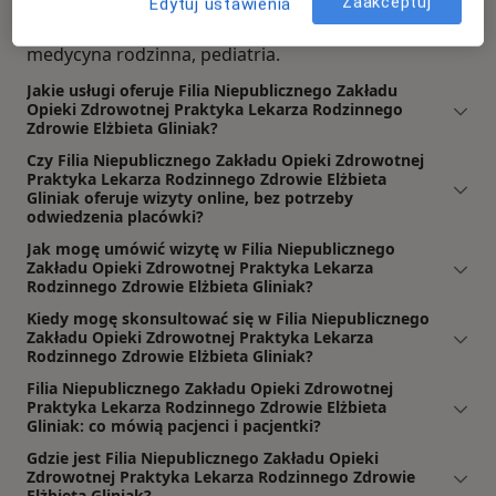
Gliniak, Iłowa dysponuje dużym zespołem o
Zaakceptuj
Edytuj ustawienia
następujących zakresach porad: stomatologia,
medycyna rodzinna, pediatria.
Jakie usługi oferuje Filia Niepublicznego Zakładu
Opieki Zdrowotnej Praktyka Lekarza Rodzinnego
Zdrowie Elżbieta Gliniak?
Czy Filia Niepublicznego Zakładu Opieki Zdrowotnej
Praktyka Lekarza Rodzinnego Zdrowie Elżbieta
Gliniak oferuje wizyty online, bez potrzeby
odwiedzenia placówki?
Jak mogę umówić wizytę w Filia Niepublicznego
Zakładu Opieki Zdrowotnej Praktyka Lekarza
Rodzinnego Zdrowie Elżbieta Gliniak?
Kiedy mogę skonsultować się w Filia Niepublicznego
Zakładu Opieki Zdrowotnej Praktyka Lekarza
Rodzinnego Zdrowie Elżbieta Gliniak?
Filia Niepublicznego Zakładu Opieki Zdrowotnej
Praktyka Lekarza Rodzinnego Zdrowie Elżbieta
Gliniak: co mówią pacjenci i pacjentki?
Gdzie jest Filia Niepublicznego Zakładu Opieki
Zdrowotnej Praktyka Lekarza Rodzinnego Zdrowie
Elżbieta Gliniak?