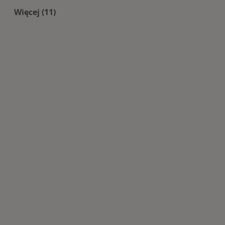
Więcej (11)
Więcej w kategorii: Centra medyczne Stomatolo