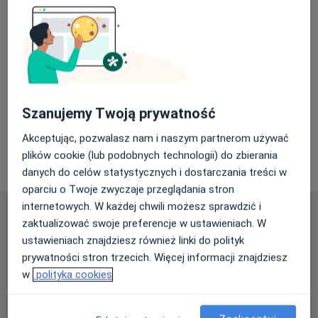
Adres
Powiększ mapę
Szanujemy Twoją prywatność
Filia Niepublicznego Zakładu Opieki Zdrowotnej Praktyka
Akceptując, pozwalasz nam i naszym partnerom używać
Lekarza Rodzinnego Zdrowie Elżbieta Gliniak
plików cookie (lub podobnych technologii) do zbierania
Kolejowa 7, 68-120 Iłowa
danych do celów statystycznych i dostarczania treści w
oparciu o Twoje zwyczaje przeglądania stron
internetowych. W każdej chwili możesz sprawdzić i
Najczęściej zadawane pytania
zaktualizować swoje preferencje w ustawieniach. W
Porady z jakiego zakresu oferuje Filia Niepublicznego
ustawieniach znajdziesz również linki do polityk
Zakładu Opieki Zdrowotnej Praktyka Lekarza
prywatności stron trzecich. Więcej informacji znajdziesz
Rodzinnego Zdrowie Elżbieta Gliniak, Iłowa?
w
polityka cookies
Filia Niepublicznego Zakładu Opieki Zdrowotnej
Praktyka Lekarza Rodzinnego Zdrowie Elżbieta