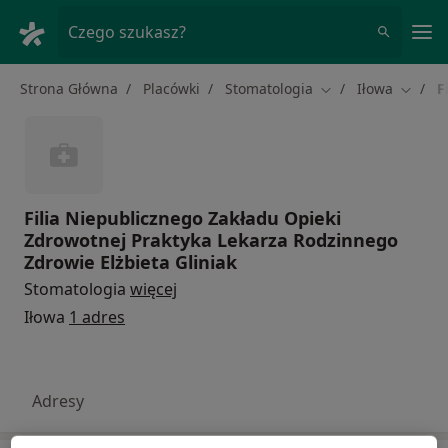
Me
Czego szukasz?
Strona Główna
Placówki
Stomatologia
Iłowa
F
Zmień miasto
Zmień 
Filia Niepublicznego Zakładu Opieki
Zdrowotnej Praktyka Lekarza Rodzinnego
Zdrowie Elżbieta Gliniak
Stomatologia
więcej
Iłowa
1 adres
Adresy