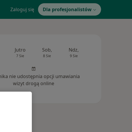
Zaloguj się
Dla profesjonalistów
Jutro
Sob,
Ndz,
Pon,
Wt,
7 Sie
8 Sie
9 Sie
10 Sie
11 Si
inika nie udostępnia opcji umawiania
wizyt drogą online