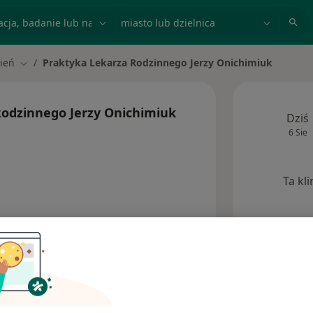
acja, badanie lub nazwisko
miasto lub dzielnica
sień
Praktyka Lekarza Rodzinnego Jerzy Onichimiuk
miasto
Zmień miasto
Rodzinnego Jerzy Onichimiuk
Dziś
6 Sie
Ta kl
Opinie