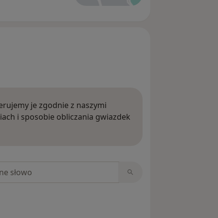
rujemy je zgodnie z naszymi
iach i sposobie obliczania gwiazdek
ięcej o opiniach
niach