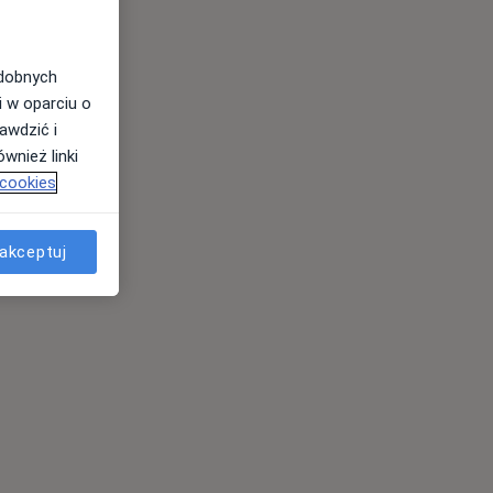
odobnych
i w oparciu o
awdzić i
wnież linki
 cookies
akceptuj