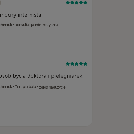
mocny internista,
ichimiuk
•
konsultacja internistyczna
•
osób bycia doktora i pielegniarek
w opinii użytkownika Ewa
ichimiuk
•
Terapia bólu
•
zgłoś nadużycie