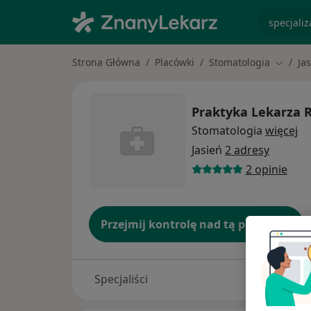
specjaliz
Strona Główna
Placówki
Stomatologia
Ja
Zmień 
Praktyka Lekarza 
Stomatologia
więcej
Jasień
2 adresy
2 opinie
Przejmij kontrolę nad tą placówką
Specjaliści
Adresy