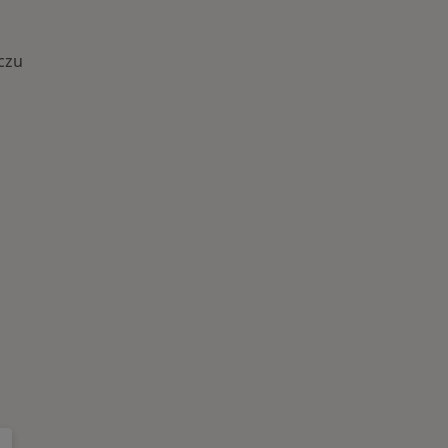
czu
 Stomatologia w pobliżu