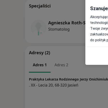
Specjaliści
Szanuje
Akceptując
Agnieszka Roth-Socha
technologii
Twoje zwyc
Stomatolog
zaktualizo
do polityk 
Adresy (2)
Adres 1
Adres 2
Praktyka Lekarza Rodzinnego Jerzy Onichimiu
. XX - Lecia 20, 68-320 Jasień