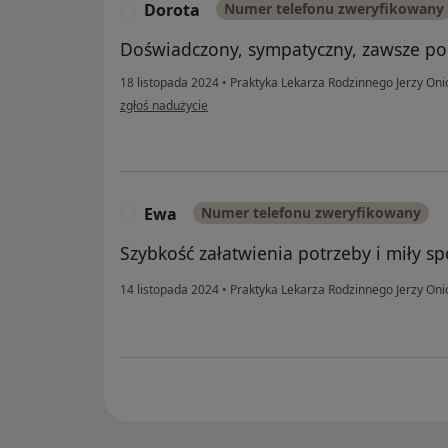
Dorota
Numer telefonu zweryfikowany
D
Doświadczony, sympatyczny, zawsze po
18 listopada 2024
•
Praktyka Lekarza Rodzinnego Jerzy On
w opinii użytkownika Dorota
zgłoś nadużycie
Ewa
Numer telefonu zweryfikowany
E
Szybkość załatwienia potrzeby i miły sp
14 listopada 2024
•
Praktyka Lekarza Rodzinnego Jerzy On