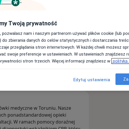
pomoc doraźna
my Twoją prywatność
, pozwalasz nam i naszym partnerom używać plików cookie (lub p
) do zbierania danych do celów statystycznych i dostarczania treśc
zaje przeglądania stron internetowych. W każdej chwili możesz spr
wać swoje preferencje w ustawieniach. W ustawieniach znajdziesz ró
iadomość
prywatności stron trzecich. Więcej informacji znajdziesz w
polityka
ecjaliści
Adresy
Za
Edytuj ustawienia
cówki medyczne w Toruniu. Nasze
cych ponadstandardowej opieki
ultacji. W ramach pomocy doraźnej
diagnostyki wskaźnikiem CRP, który