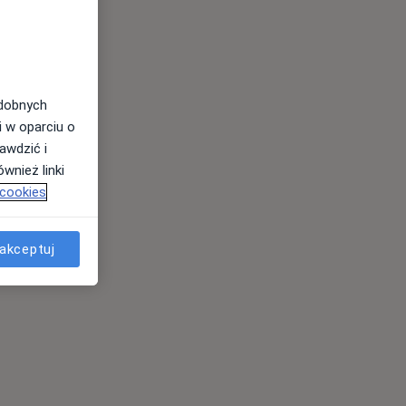
odobnych
i w oparciu o
awdzić i
wnież linki
 cookies
akceptuj