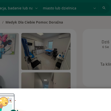
acja, badanie lub nazwisko
miasto lub dzielnica
Medyk Dla Ciebie Pomoc Doraźna
mień miasto
Dziś
6 Sie
Ta kl