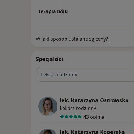
Terapia bólu
W jaki sposób ustalane są ceny?
Specjaliści
Lekarz rodzinny
lek. Katarzyna Ostrowska
Lekarz rodzinny
43 opinie
lek. Katarzyna Koperska