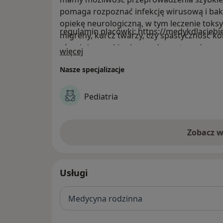
pomaga rozpoznać infekcję wirusową i ba
opiekę neurologiczną, w tym leczenie toksy
regulamin placówki: https://medykdlaciebi
migreny, kurcz twarzy, czy spastyczność ko
również szeroki zakres usług ortopedycznych
O nas
więcej
konsultacje, USG, w tym USG stawów biod
Nasze specjalizacje
Pediatria
Zobacz w
Usługi
Medycyna rodzinna