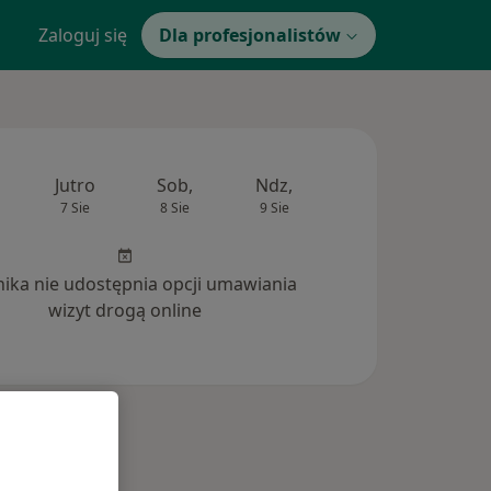
Zaloguj się
Dla profesjonalistów
Jutro
Sob,
Ndz,
Pon,
Wt,
7 Sie
8 Sie
9 Sie
10 Sie
11 Si
inika nie udostępnia opcji umawiania
wizyt drogą online