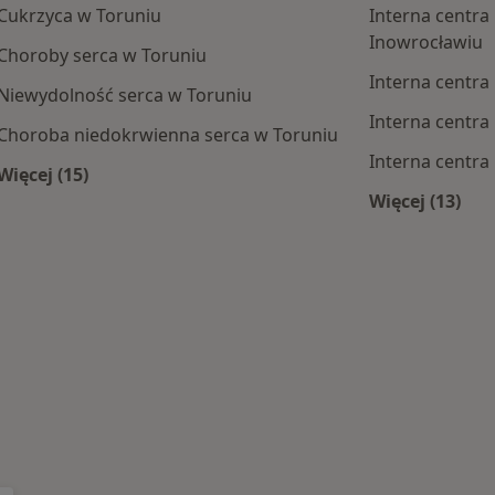
Cukrzyca w Toruniu
Interna centr
Inowrocławiu
Choroby serca w Toruniu
Interna centr
Niewydolność serca w Toruniu
Interna centr
Choroba niedokrwienna serca w Toruniu
Interna centra
Więcej (15)
Więcej w kategorii: Najczęście leczone choroby
Więcej (13)
 centra medyczne
Więcej w