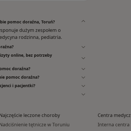
ebie pomoc doraźna, Toruń?
ysponuje dużym zespołem o
edycyna rodzinna, pediatria.
oraźna?
zyty online, bez potrzeby
pomoc doraźna?
bie pomoc doraźna?
enci i pacjentki?
Najczęście leczone choroby
Centra medycz
Nadciśnienie tętnicze w Toruniu
Interna centr