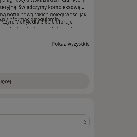
kteryjną. Świadczymy kompleksową
ną botulinową takich dolegliwości jak
e.pl/informacje/regulamin
ńczyn. Medyk dla Ciebie oferuje
 dla dzieci i dorosłych: iniekcje,
rowych niemowląt.
Pokaż wszystkie
ięcej