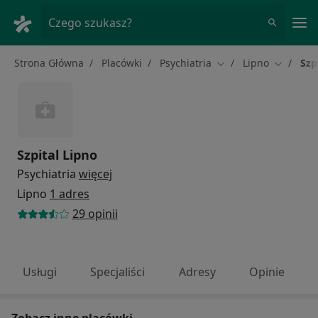
Me
Czego szukasz?
Strona Główna
Placówki
Psychiatria
Lipno
Szp
Zmień miasto
Zmień mi
Szpital Lipno
Psychiatria
więcej
Lipno
1 adres
29 opinii
Usługi
Specjaliści
Adresy
Opinie
Zobacz inne placówki