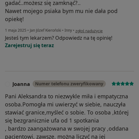
gadać..możesz się zamknąć?..
Nawet mojego psiaka bym mu nie dała pod
opiekę!
w opinii użytkownika Anna
1 maja 2025
•
Jan Józef Kieroński
•
Inny
•
zgłoś nadużycie
Jesteś tym lekarzem? Odpowiedz na tę opinię!
Zarejestruj się teraz
Joanna
Numer telefonu zweryfikowany
J
Pani Aleksandra to niezwykle miła i empatyczna
osoba.Pomogła mi uwierzyć w siebie, nauczyła
stawiać granice,myśleć o sobie. To osoba ,której
się bezgranicznie ufa od 1 spotkania
, bardzo zaangażowana w swojej pracy ,oddana
pacjentowi, zawsze. można liczyć na jej