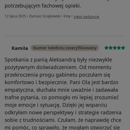
potrzebującym fachowej opieki.
w opinii użytkownika Anna
12 lipca 2025
•
Dariusz Grajkowski
•
Inny
•
zgłoś nadużycie
Kamila
Numer telefonu zweryfikowany
K
Spotkania z panią Aleksandrą były niezwykle
pozytywnym doświadczeniem. Od momentu
przekroczenia progu gabinetu poczułam się
komfortowo i bezpiecznie. Pani Ola jest bardzo
empatyczna, słuchała mnie uważnie i zadawała
trafne pytania, co pomogło mi lepiej zrozumieć
moje emocje i sytuację. Dzięki jej wsparciu
odkryłam nowe perspektywy i strategie radzenia
sobie z trudnościami. Czułam, że naprawdę chce
mi pomóc, co sprawiło, że mogłam otworzyć się