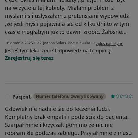
na wizycie u tej kobiety. Mialam problem z
myślami s i usłyszałam z pretensjami wypowiedź
,ze jesli myśli pojawiają sie od kilku dni to w tym
czasie mogłabym juz to dawni zrobic. Żałosne...
w opinii użytkownika X
16 grudnia 2025
•
lek. Joanna Solarz-Bogusławska
•
•
zgłoś nadużycie
Jesteś tym lekarzem? Odpowiedz na tę opinię!
Zarejestruj się teraz
Pacjent
Numer telefonu zweryfikowany
P
Człowiek nie nadaje sie do leczenia ludzi.
Kompletny brak empatii i podejścia do pacjenta.
Szarpał mnie i krzyczał, pomimo że nic nie
robiłam źle podczas zabiegu. Przyjął mnie z musu