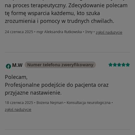
na proces terapeutyczny. Zdecydowanie polecam
tę formę wsparcia każdemu, kto szuka
zrozumienia i pomocy w trudnych chwilach.
w opinii użytkownika K
24 czerwca 2025
•
mgr Aleksandra Rutkowska
•
Inny
•
zgłoś nadużycie
M.W
Numer telefonu zweryfikowany
M
Polecam,
Profesjonalne podejście do pacjenta oraz
przyjazne nastawienie.
18 czerwca 2025
•
Bożena Nejman
•
Konsultacja neurologiczna
•
w opinii użytkownika M.W
zgłoś nadużycie