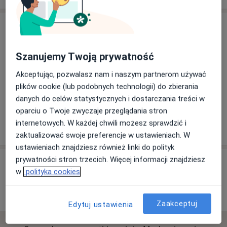
Adres
Szanujemy Twoją prywatność
Powiększ mapę
Akceptując, pozwalasz nam i naszym partnerom używać
plików cookie (lub podobnych technologii) do zbierania
danych do celów statystycznych i dostarczania treści w
Szpital Lipno
oparciu o Twoje zwyczaje przeglądania stron
Nieszawska 6, 87-600 Lipno
internetowych. W każdej chwili możesz sprawdzić i
zaktualizować swoje preferencje w ustawieniach. W
ustawieniach znajdziesz również linki do polityk
prywatności stron trzecich. Więcej informacji znajdziesz
Opinie o specjalistach (29)
w
polityka cookies
29 opinii
Zaakceptuj
Edytuj ustawienia