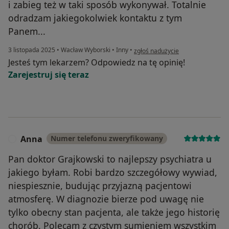
i zabieg też w taki sposób wykonywał. Totalnie
odradzam jakiegokolwiek kontaktu z tym
Panem...
w opinii użytkownika Pacjent
3 listopada 2025
•
Wacław Wyborski
•
Inny
•
zgłoś nadużycie
Jesteś tym lekarzem? Odpowiedz na tę opinię!
Zarejestruj się teraz
Anna
Numer telefonu zweryfikowany
A
Pan doktor Grajkowski to najlepszy psychiatra u
jakiego byłam. Robi bardzo szczegółowy wywiad,
niespiesznie, budując przyjazną pacjentowi
atmosferę. W diagnozie bierze pod uwagę nie
tylko obecny stan pacjenta, ale także jego historię
chorób. Polecam z czystym sumieniem wszystkim