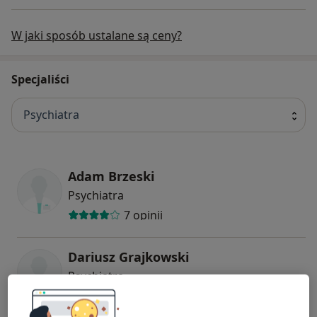
W jaki sposób ustalane są ceny?
Specjaliści
Psychiatra
Adam Brzeski
Psychiatra
7 opinii
Dariusz Grajkowski
Psychiatra
3 opinie