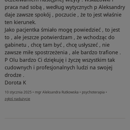
praca nad sobą , według wytycznych p Aleksandry
daje zawsze spokój , poczucie , że to jest właśnie
ten kierunek.
Jako pacjentka śmiało mogę powiedzieć , to jest
to , ale jeszcze potwierdzam , że wchodząc do
gabinetu , chcę tam być , chcę usłyszeć , nie
zawsze miłe spostrzeżenia , ale bardzo trafione .
P Olu bardzo Ci dziękuję i życzę wszystkim tak
cudownych i profesjonalnych ludzi na swojej
drodze .
Dorota K
10 stycznia 2025
•
mgr Aleksandra Rutkowska
•
psychoterapia
•
w opinii użytkownika Dorota
zgłoś nadużycie