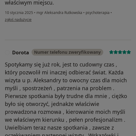
właściwym miejscu.
10 stycznia 2025
•
mgr Aleksandra Rutkowska
•
psychoterapia
•
w opinii użytkownika Aneta
zgłoś nadużycie
Dorota
Numer telefonu zweryfikowany
D
Spotykamy się już rok, jest to cudowny czas ,
który pozwolił mi inaczej odbierać świat. Każda
wizyta u p. Aleksandry to owocny czas dla moich
myśli , spostrzeżeń , patrzenia na problem .
Pierwsze spotkania były trudne dla mnie , ciężko
było się otworzyć, jednakże właściwie
prowadzona rozmowa , kierowanie moich myśli
we właściwym kierunku , pełen profesjonalizm .
Uwielbiam teraz nasze spotkania , zawsze z
oczekiwaniem następnej wizyty . Wskazówki i