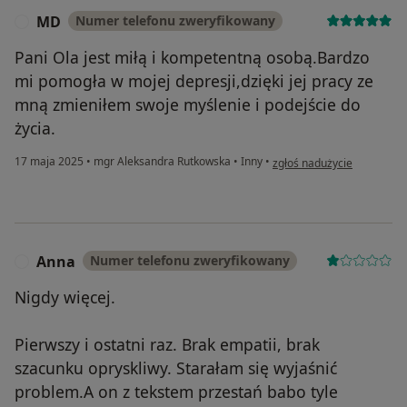
MD
Numer telefonu zweryfikowany
M
Pani Ola jest miłą i kompetentną osobą.Bardzo
mi pomogła w mojej depresji,dzięki jej pracy ze
mną zmieniłem swoje myślenie i podejście do
życia.
w opinii użytkownika MD
17 maja 2025
•
mgr Aleksandra Rutkowska
•
Inny
•
zgłoś nadużycie
Anna
Numer telefonu zweryfikowany
A
Nigdy więcej.
Pierwszy i ostatni raz. Brak empatii, brak
szacunku opryskliwy. Starałam się wyjaśnić
problem.A on z tekstem przestań babo tyle