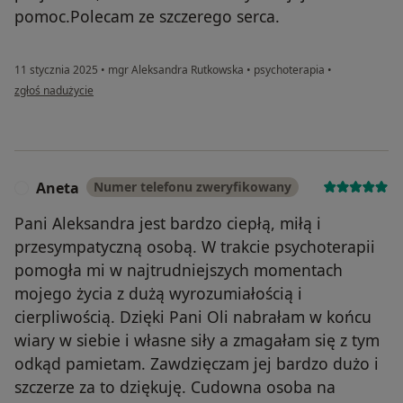
pomoc.Polecam ze szczerego serca.
11 stycznia 2025
•
mgr Aleksandra Rutkowska
•
psychoterapia
•
w opinii użytkownika Joanna
zgłoś nadużycie
Aneta
Numer telefonu zweryfikowany
A
Pani Aleksandra jest bardzo ciepłą, miłą i
przesympatyczną osobą. W trakcie psychoterapii
pomogła mi w najtrudniejszych momentach
mojego życia z dużą wyrozumiałością i
cierpliwością. Dzięki Pani Oli nabrałam w końcu
wiary w siebie i własne siły a zmagałam się z tym
odkąd pamietam. Zawdzięczam jej bardzo dużo i
szczerze za to dziękuję. Cudowna osoba na