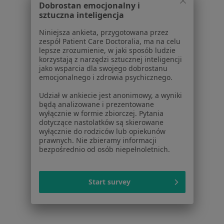
Dobrostan emocjonalny i
sztuczna inteligencja
Kontakt
ZnanyLekarz - Strona główna
Niniejsza ankieta, przygotowana przez
ZnanyLekarz Sp. z o.o.
zespół Patient Care Doctoralia, ma na celu
lepsze zrozumienie, w jaki sposób ludzie
ul. Kolejowa 5/7
korzystają z narzędzi sztucznej inteligencji
01-217 Warszawa, Polska
jako wsparcia dla swojego dobrostanu
emocjonalnego i zdrowia psychicznego.
NIP: ⁠7010224868
Udział w ankiecie jest anonimowy, a wyniki
KRS: ⁠0000347997
będą analizowane i prezentowane
REGON: ⁠142276657
wyłącznie w formie zbiorczej. Pytania
dotyczące nastolatków są skierowane
wyłącznie do rodziców lub opiekunów
Sąd Rejonowy dla m.st. Warszawy w Warszawie XII
prawnych. Nie zbieramy informacji
Wydział Gospodarczy KRS
bezpośrednio od osób niepełnoletnich.
Facebook
otwiera się w nowej karcie
Start survey
otwiera się w nowej karcie
otwiera się w nowej karcie
otwiera się w nowej karcie
otwiera się w nowej karci
otwiera się
otwi
Polska
,
Türkiye
,
España
,
Italia
,
Deutschland
,
Česko
,
otwiera się w nowej karcie
otwiera się w nowej karcie
otwiera się w nowej karcie
otwiera się w nowej kar
otwiera się 
otwier
Portugal
,
México
,
Chile
,
Brasil
,
Argentina
,
Perú
,