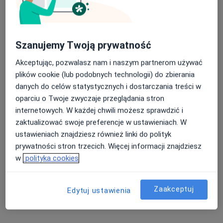
Medycyna Estetyczna NL Clinic
·
Więcej
Medycyna estetyczna, Ginekologia, Andrologia
202 opinie
Nasza średnia ocena na App Store to 4.9 i 4.1 na
Obroki 68, Katowice
•
Mapa
Szanujemy Twoją prywatność
Google Play Store
Kontrola po zabiegu
Akceptując, pozwalasz nam i naszym partnerom używać
Pokaż więcej usług
plików cookie (lub podobnych technologii) do zbierania
danych do celów statystycznych i dostarczania treści w
oparciu o Twoje zwyczaje przeglądania stron
internetowych. W każdej chwili możesz sprawdzić i
lek. dent. Małgorzata
zaktualizować swoje preferencje w ustawieniach. W
Rybak-Pierzyńska
lekarz wykonujący
ustawieniach znajdziesz również linki do polityk
zabiegi medycyny
prywatności stron trzecich. Więcej informacji znajdziesz
estetycznej
w
polityka cookies
Brak dostępnych specjalistów z wolnymi terminami w tym centrum medycznym.
Zaakceptuj
Pokaż profil
Edytuj ustawienia