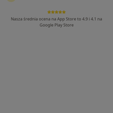
Nasza średnia ocena na App Store to 4.9 i 4.1 na
Google Play Store
Bezpieczne płatności
Medycyna Estetyczna NL Clinic
·
Więcej
Medycyna estetyczna, Ginekologia, Andrologia
202 opinie
Obroki 68, Katowice
•
Mapa
Kontrola po zabiegu
Pokaż więcej usług
lek. dent. Małgorzata
Rybak-Pierzyńska
lekarz wykonujący
zabiegi medycyny