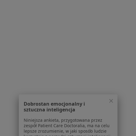
Gabinet Beauty&Me Medycyna
estetyczna i Chirurgia plastyczna
Medycyna estetyczna, Chirurgia plastyczna
55 opinii
Oświęcimska 256, Tychy
•
Mapa
Brak dostępnych specjalistów z wolnymi terminami w tym centrum medycznym.
Pokaż profil
Dobrostan emocjonalny i
sztuczna inteligencja
Niniejsza ankieta, przygotowana przez
zespół Patient Care Doctoralia, ma na celu
lepsze zrozumienie, w jaki sposób ludzie