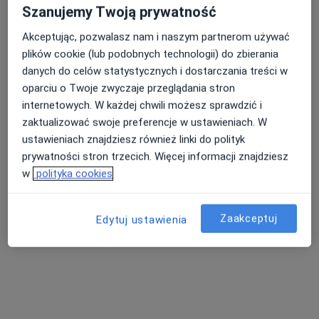
Szanujemy Twoją prywatność
Brak dostępnych specjalistów z wolnymi terminami w tym centrum medycznym.
Akceptując, pozwalasz nam i naszym partnerom używać
Pokaż profil
plików cookie (lub podobnych technologii) do zbierania
danych do celów statystycznych i dostarczania treści w
oparciu o Twoje zwyczaje przeglądania stron
internetowych. W każdej chwili możesz sprawdzić i
zaktualizować swoje preferencje w ustawieniach. W
ustawieniach znajdziesz również linki do polityk
prywatności stron trzecich. Więcej informacji znajdziesz
w
polityka cookies
Bezpieczne płatności
Zaakceptuj
Edytuj ustawienia
KM Clinic Medycyna Estetyczna i
Kosmetologia
Medycyna estetyczna
14 opinii
Bokserska 73A, Warszawa
•
Mapa