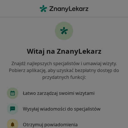
Me
Medycyna Estetyczna
Filtry
• 1
Ubezpieczenie
Map
Medycyna estetyczna centra medyczne
Witaj na ZnanyLekarz
Jak działają wyniki wyszukiwania
Znajdź najlepszych specjalistów i umawiaj wizyty.
Pobierz aplikację, aby uzyskać bezpłatny dostęp do
Wybierz miasto, w którym szukasz specjalisty
przydatnych funkcji:
Warszawa
Wrocław
Łódź
Łatwo zarządzaj swoimi wizytami
Poznań
Gdańsk
Zobacz więcej
Wysyłaj wiadomości do specjalistów
Otrzymuj powiadomienia