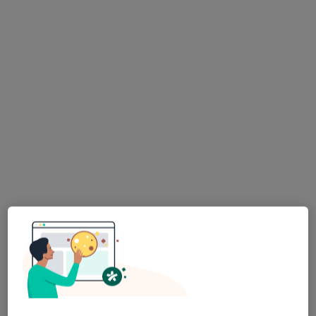
Bezpieczne płatności
Aestheticslab Medycyna Estetyczna - lek.
Olga Kałużna
·
Więcej
Medycyna estetyczna, Neurologia, Fizjoterapia
95 opinii
Adres
Online
Młyńska 9/11, Gdańsk
•
Mapa
Kontrola po zabiegu
Pokaż więcej usług
lek. Olga Kałużna
lek. Izabela Skórka
lekarz wykonujący
lekarz wykonujący
zabiegi medycyny
zabiegi medycyny
estetycznej
estetycznej