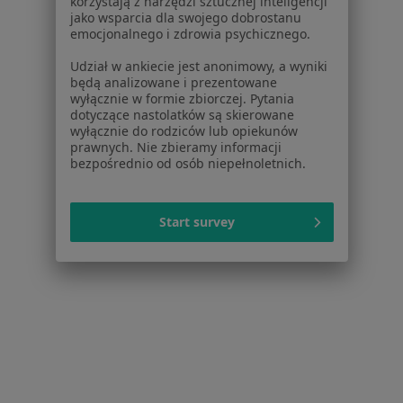
korzystają z narzędzi sztucznej inteligencji
jako wsparcia dla swojego dobrostanu
emocjonalnego i zdrowia psychicznego.
Stacja Botoks Medycyna Estetyczna
Udział w ankiecie jest anonimowy, a wyniki
będą analizowane i prezentowane
Medycyna estetyczna
wyłącznie w formie zbiorczej. Pytania
5 opinii
dotyczące nastolatków są skierowane
wyłącznie do rodziców lub opiekunów
Arkońska 38, Gdańsk
•
Mapa
prawnych. Nie zbieramy informacji
bezpośrednio od osób niepełnoletnich.
Konsultacja z medycyny estetycznej
Pokaż więcej usług
Start survey
lek. dent. Małgorzata
Szmuda-Sycz
stomatolog
Brak dostępnych specjalistów z wolnymi terminami w tym centrum medycznym.
Pokaż profil