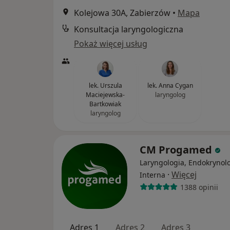
Kolejowa 30A, Zabierzów
•
Mapa
Konsultacja laryngologiczna
Pokaż więcej usług
lek. Urszula
lek. Anna Cygan
Maciejewska-
laryngolog
Bartkowiak
laryngolog
CM Progamed
Laryngologia, Endokrynolo
·
Więcej
Interna
1388 opinii
Adres 1
Adres 2
Adres 3