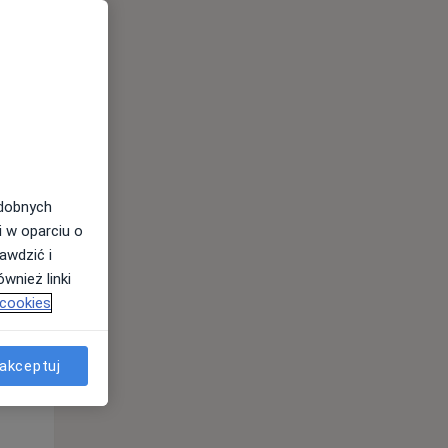
odobnych
i w oparciu o
Wt,
Śr,
Czw,
awdzić i
11 Sie
12 Sie
13 Sie
wnież linki
 cookies
akceptuj