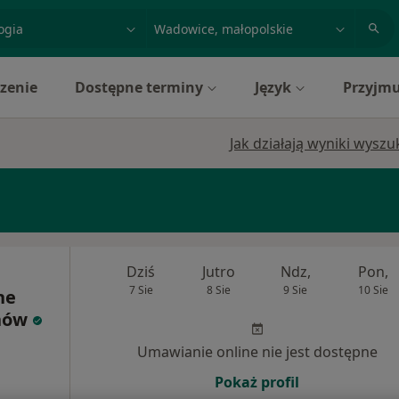
acja, badanie lub nazwisko
miasto lub dzielnica
zenie
Dostępne terminy
Język
Przyjmu
Jak działają wyniki wysz
Dziś
Jutro
Ndz,
Pon,
7 Sie
8 Sie
9 Sie
10 Sie
ne
hów
Umawianie online nie jest dostępne
Pokaż profil