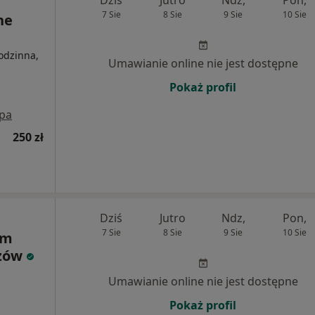
Dziś
Jutro
Ndz,
Pon,
7 Sie
8 Sie
9 Sie
10 Sie
ne
odzinna,
Umawianie online nie jest dostępne
Pokaż profil
pa
250 zł
Dziś
Jutro
Ndz,
Pon,
7 Sie
8 Sie
9 Sie
10 Sie
um
rzów
Umawianie online nie jest dostępne
Pokaż profil