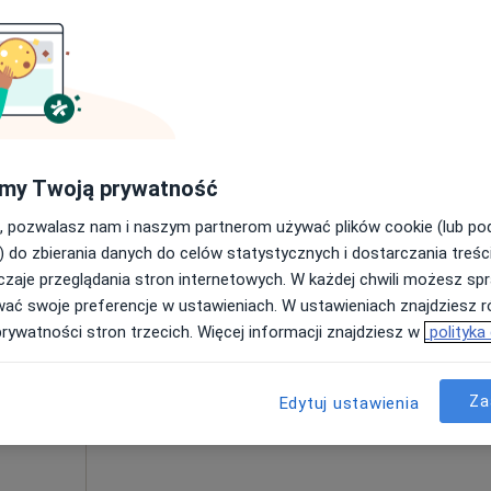
250 zł
my Twoją prywatność
, pozwalasz nam i naszym partnerom używać plików cookie (lub p
) do zbierania danych do celów statystycznych i dostarczania treśc
Dziś
Jutro
Ndz,
Pon,
zaje przeglądania stron internetowych. W każdej chwili możesz spr
7 Sie
8 Sie
9 Sie
10 Sie
·
nterna
wać swoje preferencje w ustawieniach. W ustawieniach znajdziesz ró
prywatności stron trzecich. Więcej informacji znajdziesz w
polityka
Umawianie online nie jest dostępne
Za
Edytuj ustawienia
Pokaż profil