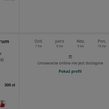
trum
Dziś
Jutro
Ndz,
Pon,
7 Sie
8 Sie
9 Sie
10 Sie
a
ej
Umawianie online nie jest dostępne
Pokaż profil
300 zł