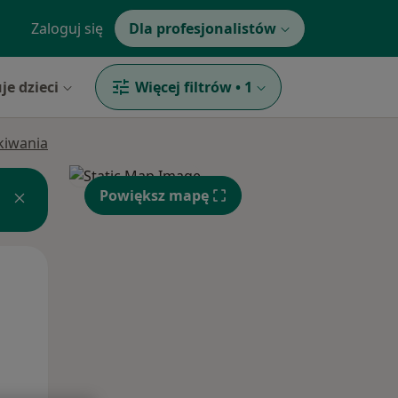
Zaloguj się
Dla profesjonalistów
je dzieci
Więcej filtrów
•
1
ukiwania
Powiększ mapę
Wt,
Śr,
Czw,
11 Sie
12 Sie
13 Sie