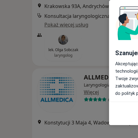
Krakowska 93A, Andrychów
•
Mapa
Konsultacja laryngologiczna
Pokaż więcej usług
lek. Olga Sobczak
Szanuje
laryngolog
Akceptując
technologii
ALLMEDICA
Twoje zwyc
Laryngologia, Pediatria, I
zaktualizo
Więcej
do polityk 
630 opinii
Konstytucji 3 Maja 4, Wadowice
•
Mapa