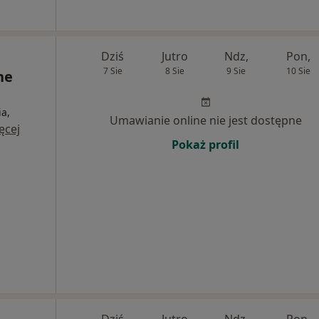
Dziś
Jutro
Ndz,
Pon,
7 Sie
8 Sie
9 Sie
10 Sie
ne
a,
Umawianie online nie jest dostępne
ęcej
Pokaż profil