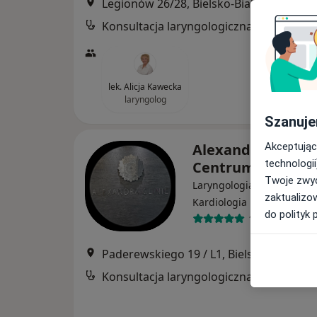
Legionów 26/28, Bielsko-Biała
•
Mapa
Konsultacja laryngologiczna
lek. Alicja Kawecka
laryngolog
Szanuje
Alexandra Clinic
Akceptując
technologii
Centrum Medycz
Twoje zwyc
Laryngologia, Dermatologi
zaktualizo
·
Więcej
Kardiologia
do polityk 
154 opinie
Paderewskiego 19 / L1, Bielsko-Biała
•
M
Konsultacja laryngologiczna