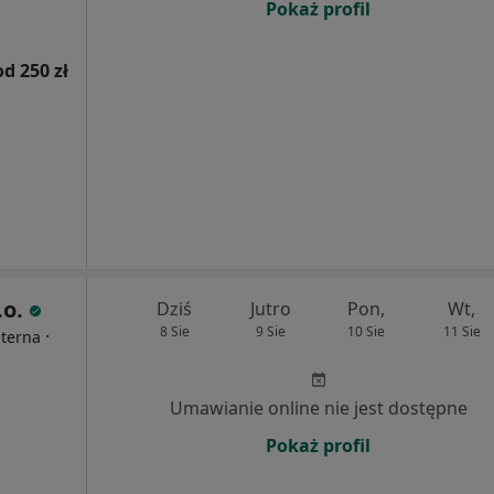
Pokaż profil
od 250 zł
.o.
Dziś
Jutro
Pon,
Wt,
8 Sie
9 Sie
10 Sie
11 Sie
·
nterna
Umawianie online nie jest dostępne
Pokaż profil