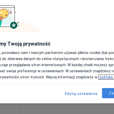
300 zł
my Twoją prywatność
, pozwalasz nam i naszym partnerom używać plików cookie (lub p
Dziś
Jutro
Pon,
Wt,
) do zbierania danych do celów statystycznych i dostarczania treśc
ne
8 Sie
9 Sie
10 Sie
11 Sie
zaje przeglądania stron internetowych. W każdej chwili możesz spr
a,
wać swoje preferencje w ustawieniach. W ustawieniach znajdziesz ró
Umawianie online nie jest dostępne
prywatności stron trzecich. Więcej informacji znajdziesz w
polityka
Pokaż profil
apa
Za
Edytuj ustawienia
300 zł