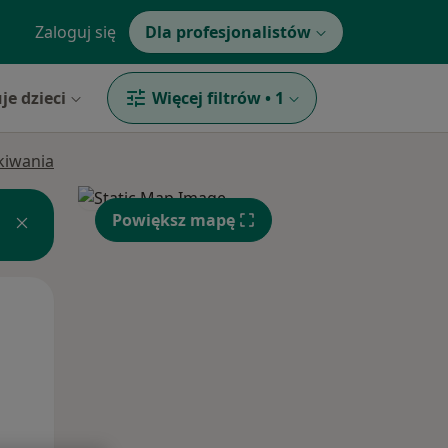
Zaloguj się
Dla profesjonalistów
je dzieci
Więcej filtrów
•
1
ukiwania
Powiększ mapę
Śr,
Czw,
Pt,
12 Sie
13 Sie
14 Sie