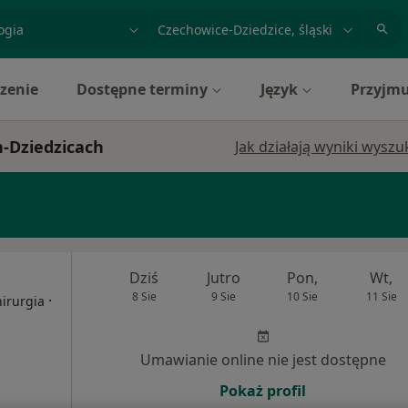
acja, badanie lub nazwisko
miasto lub dzielnica
zenie
Dostępne terminy
Język
Przyjmu
-Dziedzicach
Jak działają wyniki wysz
Dziś
Jutro
Pon,
Wt,
8 Sie
9 Sie
10 Sie
11 Sie
·
hirurgia
Umawianie online nie jest dostępne
Pokaż profil