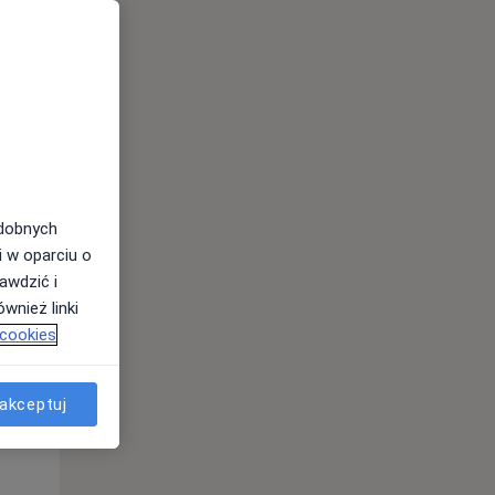
odobnych
Śr,
Czw,
Pt,
i w oparciu o
12 Sie
13 Sie
14 Sie
awdzić i
wnież linki
 cookies
akceptuj