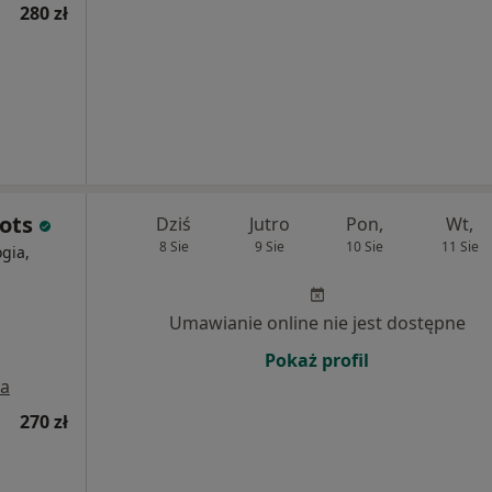
280 zł
pots
Dziś
Jutro
Pon,
Wt,
8 Sie
9 Sie
10 Sie
11 Sie
gia,
Umawianie online nie jest dostępne
Pokaż profil
a
270 zł