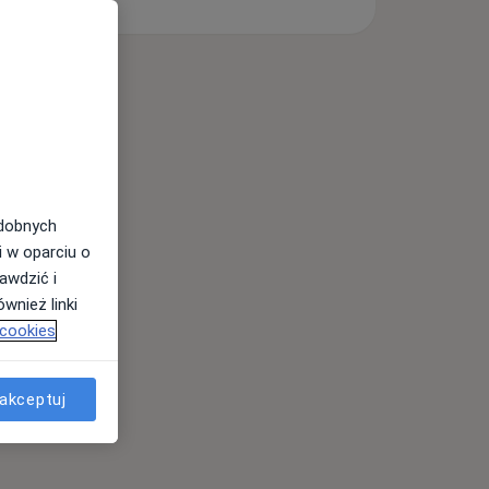
odobnych
i w oparciu o
awdzić i
wnież linki
 cookies
akceptuj