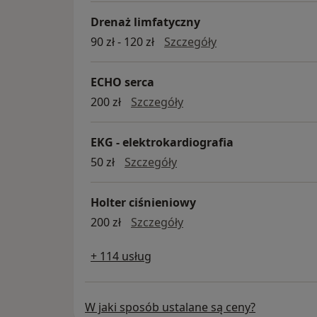
Drenaż limfatyczny
Drenaż limfatyczn
90 zł - 120 zł
Szczegóły
ECHO serca
ECHO serca
200 zł
Szczegóły
EKG - elektrokardiografia
EKG - elektrokardiografia
50 zł
Szczegóły
Holter ciśnieniowy
Holter ciśnieniowy
200 zł
Szczegóły
+ 114 usług
W jaki sposób ustalane są ceny?