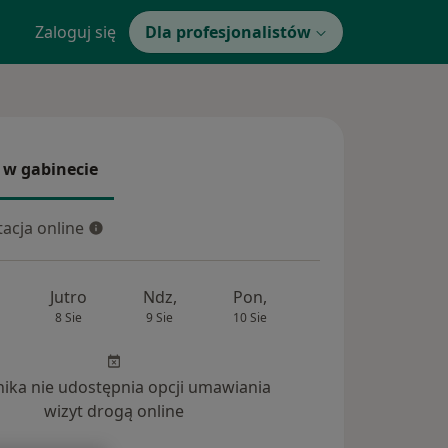
Zaloguj się
Dla profesjonalistów
 w gabinecie
 gabinecie
acja online
cja online
Jutro
Ndz,
Pon,
Wt,
Śr,
8 Sie
9 Sie
10 Sie
11 Sie
12 Si
inika nie udostępnia opcji umawiania
wizyt drogą online