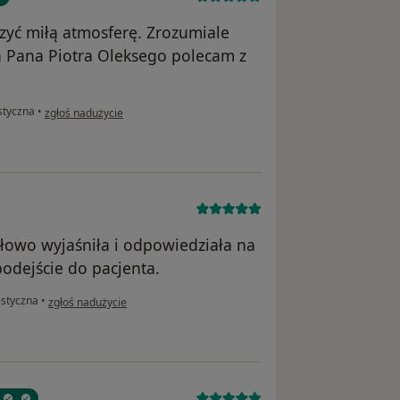
zyć miłą atmosferę. Zrozumiale
a Pana Piotra Oleksego polecam z
w opinii użytkownika AJ
styczna
•
zgłoś nadużycie
łowo wyjaśniła i odpowiedziała na
podejście do pacjenta.
w opinii użytkownika Dorota
istyczna
•
zgłoś nadużycie