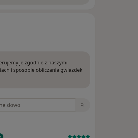
rujemy je zgodnie z naszymi
iach i sposobie obliczania gwiazdek
ięcej o opiniach
niach