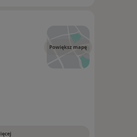
Powiększ mapę
ięcej