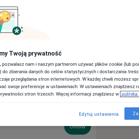
Pokaż wszystkie
Kardiologia
Urologia
Dermatologia
my Twoją prywatność
ięcej
, pozwalasz nam i naszym partnerom używać plików cookie (lub p
) do zbierania danych do celów statystycznych i dostarczania treśc
zaje przeglądania stron internetowych. W każdej chwili możesz spr
wać swoje preferencje w ustawieniach. W ustawieniach znajdziesz ró
prywatności stron trzecich. Więcej informacji znajdziesz w
polityka
Za
Edytuj ustawienia
Umów