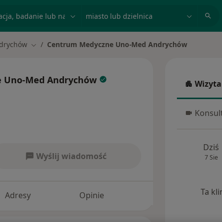
acja, badanie lub nazwisko
miasto lub dzielnica
drychów
Centrum Medyczne Uno-Med Andrychów
iasto
Zmień miasto
e Uno-Med Andrychów
Wizyta
Wizyta w
Konsult
Konsulta
Dziś
Wyślij wiadomość
7 Sie
Ta kl
Adresy
Opinie