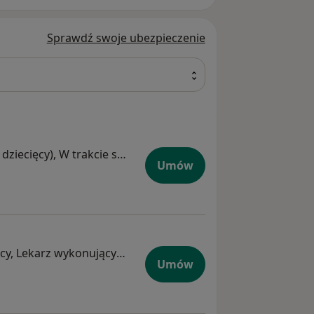
Sprawdź swoje ubezpieczenie
W trakcie specjalizacji (Kardiolog dziecięcy), W trakcie specjalizacji (Pediatra)
Umów
a
Dermatolog, Dermatolog dziecięcy, Lekarz wykonujący zabiegi medycyny estetycznej
Umów