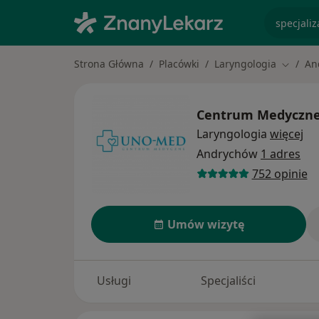
specjaliz
Strona Główna
Placówki
Laryngologia
An
Zmień m
Centrum Medyczn
Laryngologia
więcej
Andrychów
1 adres
752 opinie
Umów wizytę
Usługi
Specjaliści