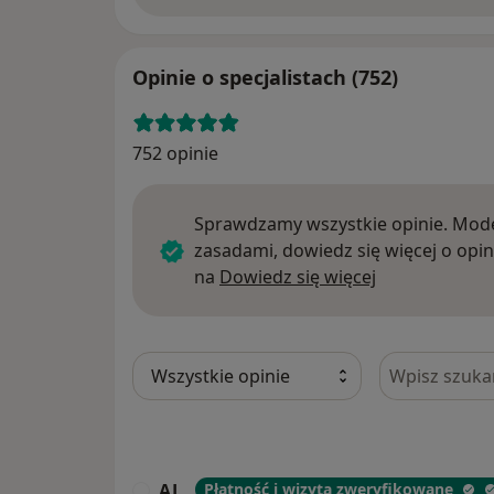
Opinie o specjalistach (752)
752 opinie
Sprawdzamy wszystkie opinie. Mode
zasadami, dowiedz się więcej o opin
Dowiedz się w
na
Dowiedz się więcej
Szukaj w opi
AJ
Płatność i wizyta zweryfikowane
A