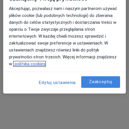
·
Więcej
Medycyna pracy, Stomatologia, Ginekologia
Akceptując, pozwalasz nam i naszym partnerom używać
15 opinii
plików cookie (lub podobnych technologii) do zbierania
Os. Kopernika 10b, Wadowice
•
Mapa
danych do celów statystycznych i dostarczania treści w
oparciu o Twoje zwyczaje przeglądania stron
Brak dostępnych specjalistów z wolnymi terminami w tym centrum medycznym.
internetowych. W każdej chwili możesz sprawdzić i
zaktualizować swoje preferencje w ustawieniach. W
Pokaż profil
ustawieniach znajdziesz również linki do polityk
prywatności stron trzecich. Więcej informacji znajdziesz
w
polityka cookies
Zaakceptuj
Edytuj ustawienia
Miejska Przychodnia Zdrowia w Suchej
Beskidzkiej
·
Więcej
Medycyna pracy, Pediatria, Ginekologia