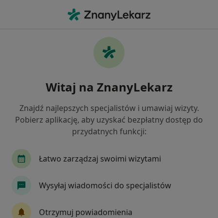
Me
Medycyna Pracy • Wadowice, małopolskie
Filtry
• 1
Ubezpieczenie
Map
Medycyna pracy placówki w Wadowicach
Witaj na ZnanyLekarz
Jak działają wyniki wyszukiwania
Znajdź najlepszych specjalistów i umawiaj wizyty.
Pobierz aplikację, aby uzyskać bezpłatny dostęp do
Wybierz swoje ubezpieczenie
przydatnych funkcji:
Łatwo zarządzaj swoimi wizytami
Wysyłaj wiadomości do specjalistów
Otrzymuj powiadomienia