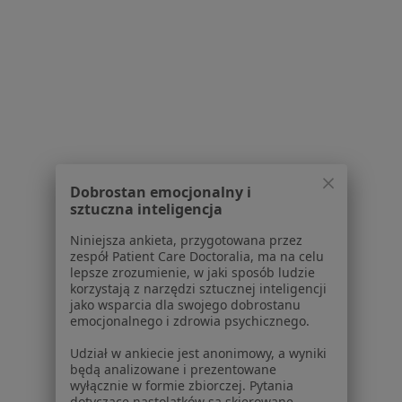
O nas
Praca
Rekrutujemy!
Partnerzy
Centrum prasowe
Kontakt
Dla pacjentów
Lekarze
Placówki medyczne
Dobrostan emocjonalny i
sztuczna inteligencja
Pytania i odpowiedzi
Usługi i zabiegi
Niniejsza ankieta, przygotowana przez
Choroby
zespół Patient Care Doctoralia, ma na celu
lepsze zrozumienie, w jaki sposób ludzie
Pomoc
korzystają z narzędzi sztucznej inteligencji
Aplikacje mobilne
jako wsparcia dla swojego dobrostanu
Blog dla pacjentów
emocjonalnego i zdrowia psychicznego.
Dla profesjonalistów
Udział w ankiecie jest anonimowy, a wyniki
będą analizowane i prezentowane
Cennik
wyłącznie w formie zbiorczej. Pytania
dotyczące nastolatków są skierowane