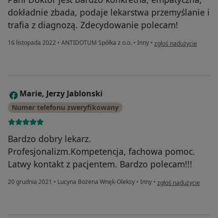
dokładnie zbada, podaje lekarstwa przemyślanie i
trafia z diagnozą. Zdecydowanie polecam!
w opinii użytkownika Pa
16 listopada 2022
•
ANTIDOTUM Spółka z o.o.
•
Inny
•
zgłoś nadużycie
Marie, Jerzy Jablonski
M
Numer telefonu zweryfikowany
Bardzo dobry lekarz.
Profesjonalizm.Kompetencja, fachowa pomoc.
Latwy kontakt z pacjentem. Bardzo polecam!!!
w opinii użytkownika Ma
20 grudnia 2021
•
Lucyna Bożena Wnęk-Oleksy
•
Inny
•
zgłoś nadużycie