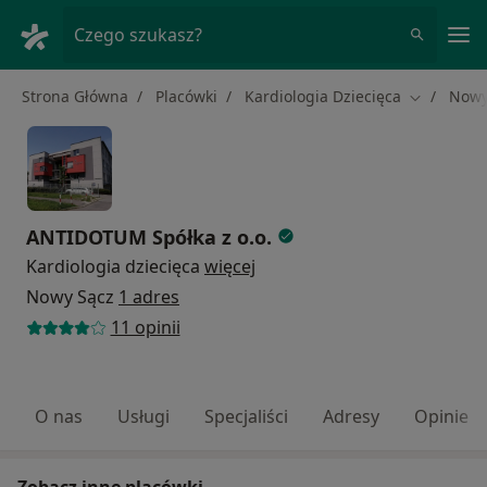
Me
Czego szukasz?
Strona Główna
Placówki
Kardiologia Dziecięca
Nowy
Zmień mia
ANTIDOTUM Spółka z o.o.
Kardiologia dziecięca
więcej
Nowy Sącz
1 adres
11 opinii
O nas
Usługi
Specjaliści
Adresy
Opinie
Zobacz inne placówki