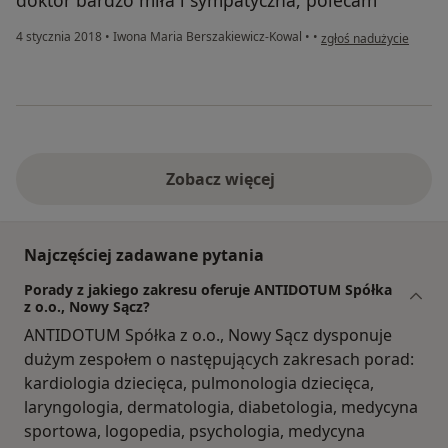
doktor bardzo miła i sympatyczna, polecam
w opinii użytkownika 
4 stycznia 2018
•
Iwona Maria Berszakiewicz-Kowal
•
•
zgłoś nadużycie
Zobacz więcej
Najczęściej zadawane pytania
Porady z jakiego zakresu oferuje ANTIDOTUM Spółka
z o.o., Nowy Sącz?
ANTIDOTUM Spółka z o.o., Nowy Sącz dysponuje
dużym zespołem o następujących zakresach porad:
kardiologia dziecięca, pulmonologia dziecięca,
laryngologia, dermatologia, diabetologia, medycyna
sportowa, logopedia, psychologia, medycyna