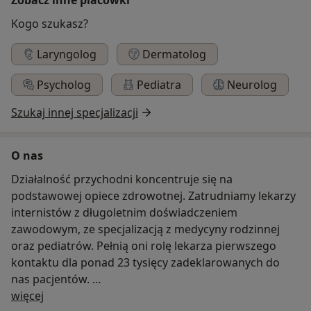
Kogo szukasz?
Laryngolog
Dermatolog
Psycholog
Pediatra
Neurolog
Szukaj innej specjalizacji
O nas
Działalność przychodni koncentruje się na
podstawowej opiece zdrowotnej. Zatrudniamy lekarzy
internistów z długoletnim doświadczeniem
zawodowym, ze specjalizacją z medycyny rodzinnej
oraz pediatrów. Pełnią oni rolę lekarza pierwszego
kontaktu dla ponad 23 tysięcy zadeklarowanych do
nas pacjentów.
O nas
Dodatkowo świadczymy usługi komercyjne w zakresie
więcej