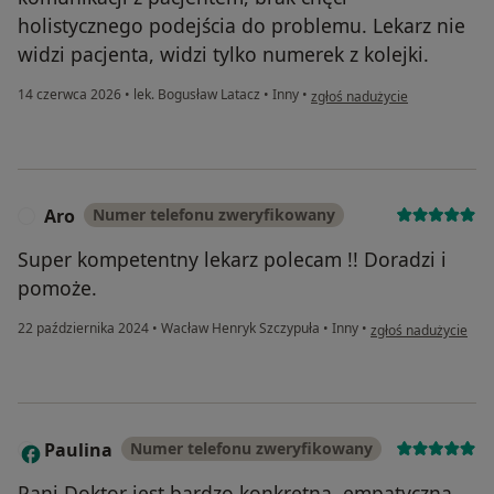
holistycznego podejścia do problemu. Lekarz nie
widzi pacjenta, widzi tylko numerek z kolejki.
w opinii użytkownika Sebastia
14 czerwca 2026
•
lek. Bogusław Latacz
•
Inny
•
zgłoś nadużycie
Aro
Numer telefonu zweryfikowany
A
Super kompetentny lekarz polecam !! Doradzi i
pomoże.
w opinii użytkownik
22 października 2024
•
Wacław Henryk Szczypuła
•
Inny
•
zgłoś nadużycie
Paulina
Numer telefonu zweryfikowany
P
Pani Doktor jest bardzo konkretna, empatyczna,