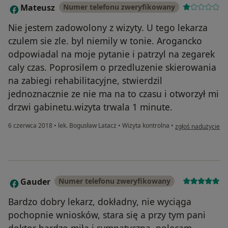
Mateusz
Numer telefonu zweryfikowany
M
Nie jestem zadowolony z wizyty. U tego lekarza
czulem sie zle. byl niemily w tonie. Arogancko
odpowiadal na moje pytanie i patrzyl na zegarek
caly czas. Poprosilem o przedluzenie skierowania
na zabiegi rehabilitacyjne, stwierdzil
jednoznacznie ze nie ma na to czasu i otworzył mi
drzwi gabinetu.wizyta trwala 1 minute.
w opinii użytkown
6 czerwca 2018
•
lek. Bogusław Latacz
•
Wizyta kontrolna
•
zgłoś nadużycie
Gauder
Numer telefonu zweryfikowany
G
Bardzo dobry lekarz, dokładny, nie wyciąga
pochopnie wniosków, stara się a przy tym pani