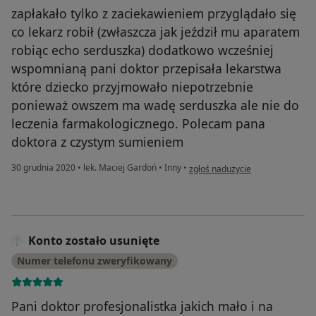
zapłakało tylko z zaciekawieniem przyglądało się
co lekarz robił (zwłaszcza jak jeździł mu aparatem
robiąc echo serduszka) dodatkowo wcześniej
wspomnianą pani doktor przepisała lekarstwa
które dziecko przyjmowało niepotrzebnie
ponieważ owszem ma wadę serduszka ale nie do
leczenia farmakologicznego. Polecam pana
doktora z czystym sumieniem
w opinii użytkownika M. H.
30 grudnia 2020
•
lek. Maciej Gardoń
•
Inny
•
zgłoś nadużycie
Konto zostało usunięte
Numer telefonu zweryfikowany
Pani doktor profesjonalistka jakich mało i na