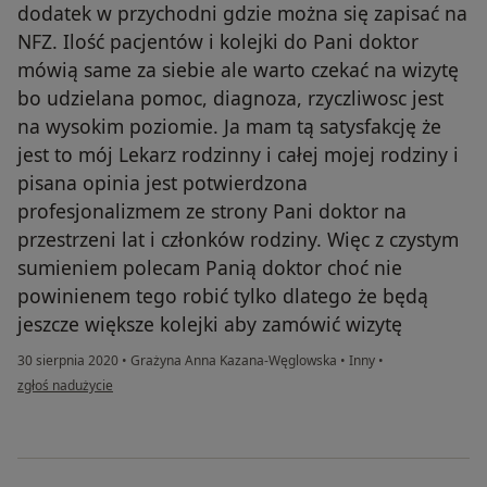
dodatek w przychodni gdzie można się zapisać na
NFZ. Ilość pacjentów i kolejki do Pani doktor
mówią same za siebie ale warto czekać na wizytę
bo udzielana pomoc, diagnoza, rzyczliwosc jest
na wysokim poziomie. Ja mam tą satysfakcję że
jest to mój Lekarz rodzinny i całej mojej rodziny i
pisana opinia jest potwierdzona
profesjonalizmem ze strony Pani doktor na
przestrzeni lat i członków rodziny. Więc z czystym
sumieniem polecam Panią doktor choć nie
powinienem tego robić tylko dlatego że będą
jeszcze większe kolejki aby zamówić wizytę
30 sierpnia 2020
•
Grażyna Anna Kazana-Węglowska
•
Inny
•
w opinii użytkownika Konto zostało usunięte
zgłoś nadużycie