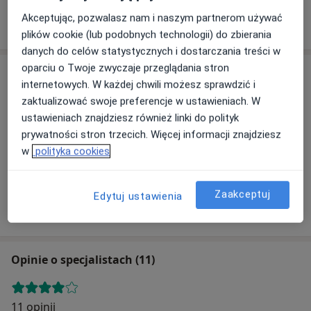
2 opinie
Akceptując, pozwalasz nam i naszym partnerom używać
plików cookie (lub podobnych technologii) do zbierania
danych do celów statystycznych i dostarczania treści w
oparciu o Twoje zwyczaje przeglądania stron
Adres
internetowych. W każdej chwili możesz sprawdzić i
zaktualizować swoje preferencje w ustawieniach. W
ustawieniach znajdziesz również linki do polityk
Powiększ mapę
prywatności stron trzecich. Więcej informacji znajdziesz
w
polityka cookies
ANTIDOTUM Spółka z o.o.
Zaakceptuj
Edytuj ustawienia
Broniewskiego 3a, 33-300 Nowy Sącz
Opinie o specjalistach (11)
11 opinii