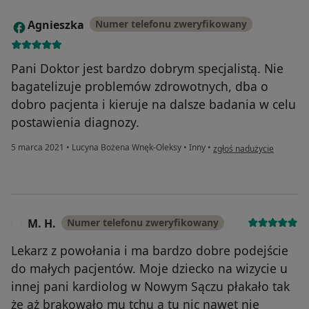
Agnieszka
Numer telefonu zweryfikowany
A
Pani Doktor jest bardzo dobrym specjalistą. Nie
bagatelizuje problemów zdrowotnych, dba o
dobro pacjenta i kieruje na dalsze badania w celu
postawienia diagnozy.
w opinii użytkownika Agn
5 marca 2021
•
Lucyna Bożena Wnęk-Oleksy
•
Inny
•
zgłoś nadużycie
M. H.
Numer telefonu zweryfikowany
M
Lekarz z powołania i ma bardzo dobre podejście
do małych pacjentów. Moje dziecko na wizycie u
innej pani kardiolog w Nowym Sączu płakało tak
że aż brakowało mu tchu a tu nic nawet nie