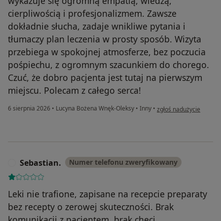
wykazuje się ogromną empatią, wiedzą,
cierpliwością i profesjonalizmem. Zawsze
dokładnie słucha, zadaje wnikliwe pytania i
tłumaczy plan leczenia w prosty sposób. Wizyta
przebiega w spokojnej atmosferze, bez poczucia
pośpiechu, z ogromnym szacunkiem do chorego.
Czuć, że dobro pacjenta jest tutaj na pierwszym
miejscu. Polecam z całego serca!
w opinii użytkownika D
6 sierpnia 2026
•
Lucyna Bożena Wnęk-Oleksy
•
Inny
•
zgłoś nadużycie
Sebastian.
Numer telefonu zweryfikowany
S
Leki nie trafione, zapisane na recepcie preparaty
bez recepty o zerowej skuteczności. Brak
komunikacji z pacjentem, brak chęci