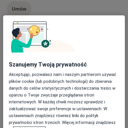
Umów
Konsultacja audiologiczna
Popularna
konsultacja audiologiczna
Od 300 zł
Szczegóły
Umów
Szanujemy Twoją prywatność
Konsultacja laryngologiczna
Popularna
Akceptując, pozwalasz nam i naszym partnerom używać
konsultacja laryngologiczna
Od 300 zł
Szczegóły
plików cookie (lub podobnych technologii) do zbierania
danych do celów statystycznych i dostarczania treści w
Umów
oparciu o Twoje zwyczaje przeglądania stron
internetowych. W każdej chwili możesz sprawdzić i
zaktualizować swoje preferencje w ustawieniach. W
Konsultacja audiologiczna dzieci
Popularna
ustawieniach znajdziesz również linki do polityk
konsultacja audiologiczna dzieci
Od 300 zł
Szczegóły
prywatności stron trzecich. Więcej informacji znajdziesz