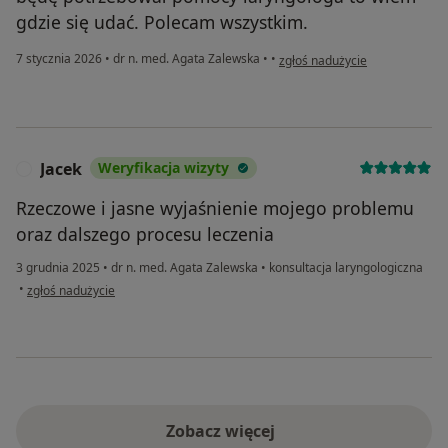
gdzie się udać. Polecam wszystkim.
w opinii użytkownika Krzysztof
7 stycznia 2026
•
dr n. med. Agata Zalewska
•
•
zgłoś nadużycie
Jacek
Weryfikacja wizyty
J
Rzeczowe i jasne wyjaśnienie mojego problemu
oraz dalszego procesu leczenia
3 grudnia 2025
•
dr n. med. Agata Zalewska
•
konsultacja laryngologiczna
w opinii użytkownika Jacek
•
zgłoś nadużycie
Zobacz więcej