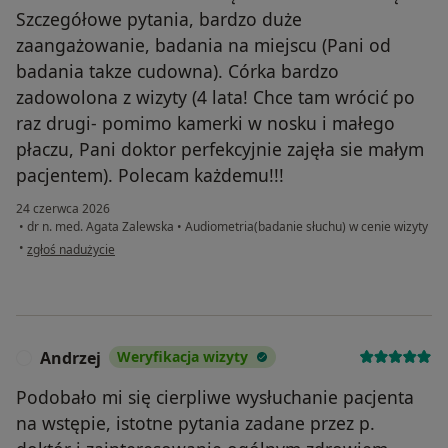
Szczegółowe pytania, bardzo duże
zaangażowanie, badania na miejscu (Pani od
badania takze cudowna). Córka bardzo
zadowolona z wizyty (4 lata! Chce tam wrócić po
raz drugi- pomimo kamerki w nosku i małego
płaczu, Pani doktor perfekcyjnie zajęła sie małym
pacjentem). Polecam każdemu!!!
24 czerwca 2026
•
dr n. med. Agata Zalewska
•
Audiometria(badanie słuchu) w cenie wizyty
w opinii użytkownika Magda
•
zgłoś nadużycie
Andrzej
Weryfikacja wizyty
A
Podobało mi się cierpliwe wysłuchanie pacjenta
na wstępie, istotne pytania zadane przez p.