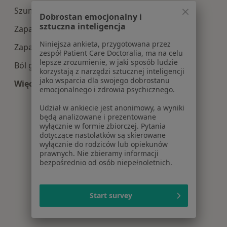
Szum w uszach w Wrocławiu
Dobrostan emocjonalny i
sztuczna inteligencja
Zapalenie krtani w Wrocławiu
Niniejsza ankieta, przygotowana przez
Zapalenie zatok w Wrocławiu
zespół Patient Care Doctoralia, ma na celu
lepsze zrozumienie, w jaki sposób ludzie
Ból gardła w Wrocławiu
korzystają z narzędzi sztucznej inteligencji
jako wsparcia dla swojego dobrostanu
Więcej (15)
emocjonalnego i zdrowia psychicznego.
Więcej w kategorii: Najczęście leczone choroby
Udział w ankiecie jest anonimowy, a wyniki
będą analizowane i prezentowane
wyłącznie w formie zbiorczej. Pytania
dotyczące nastolatków są skierowane
wyłącznie do rodziców lub opiekunów
prawnych. Nie zbieramy informacji
bezpośrednio od osób niepełnoletnich.
Start survey