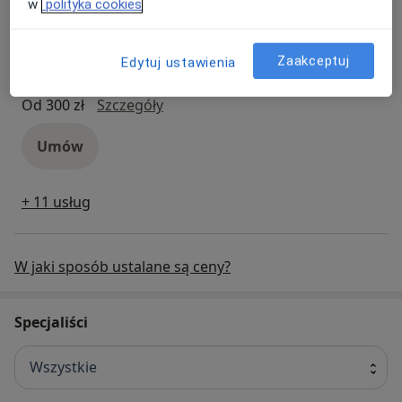
w
polityka cookies
Umów
Zaakceptuj
Edytuj ustawienia
Konsultacja laryngologa dziecięcego
Popularna
konsultacja laryngologa dziecięce
Od 300 zł
Szczegóły
Umów
+ 11 usług
W jaki sposób ustalane są ceny?
Specjaliści
Wszystkie