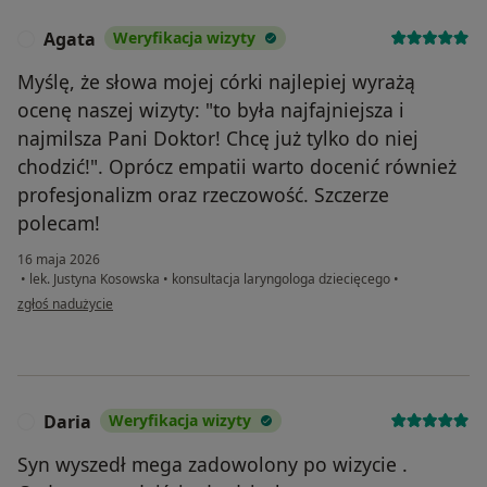
Agata
Weryfikacja wizyty
A
Myślę, że słowa mojej córki najlepiej wyrażą
ocenę naszej wizyty: "to była najfajniejsza i
najmilsza Pani Doktor! Chcę już tylko do niej
chodzić!". Oprócz empatii warto docenić również
profesjonalizm oraz rzeczowość. Szczerze
polecam!
16 maja 2026
•
lek. Justyna Kosowska
•
konsultacja laryngologa dziecięcego
•
w opinii użytkownika Agata
zgłoś nadużycie
Daria
Weryfikacja wizyty
D
Syn wyszedł mega zadowolony po wizycie .