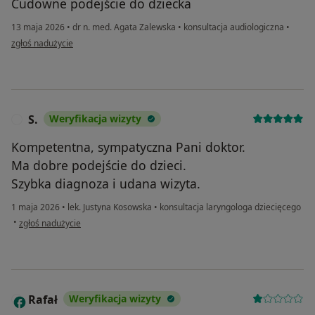
Cudowne podejście do dziecka
13 maja 2026
•
dr n. med. Agata Zalewska
•
konsultacja audiologiczna
•
w opinii użytkownika Daria
zgłoś nadużycie
S.
Weryfikacja wizyty
S
Kompetentna, sympatyczna Pani doktor.
Ma dobre podejście do dzieci.
Szybka diagnoza i udana wizyta.
1 maja 2026
•
lek. Justyna Kosowska
•
konsultacja laryngologa dziecięcego
w opinii użytkownika S.
•
zgłoś nadużycie
Rafał
Weryfikacja wizyty
R