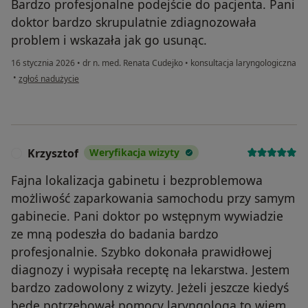
Bardzo profesjonalne podejście do pacjenta. Pani
doktor bardzo skrupulatnie zdiagnozowała
problem i wskazała jak go usunąc.
16 stycznia 2026
•
dr n. med. Renata Cudejko
•
konsultacja laryngologiczna
w opinii użytkownika Robert Czarnocki
•
zgłoś nadużycie
Krzysztof
Weryfikacja wizyty
K
Fajna lokalizacja gabinetu i bezproblemowa
możliwość zaparkowania samochodu przy samym
gabinecie. Pani doktor po wstępnym wywiadzie
ze mną podeszła do badania bardzo
profesjonalnie. Szybko dokonała prawidłowej
diagnozy i wypisała receptę na lekarstwa. Jestem
bardzo zadowolony z wizyty. Jeżeli jeszcze kiedyś
będę potrzebował pomocy laryngologa to wiem