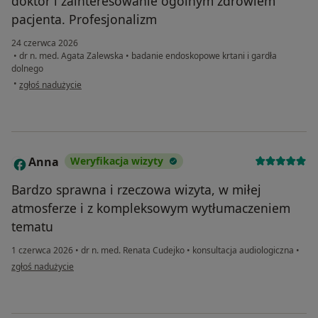
doktór i zainteresowanie ogólnym zdrowiem
pacjenta. Profesjonalizm
24 czerwca 2026
•
dr n. med. Agata Zalewska
•
badanie endoskopowe krtani i gardła
dolnego
w opinii użytkownika Andrzej
•
zgłoś nadużycie
Anna
Weryfikacja wizyty
A
Bardzo sprawna i rzeczowa wizyta, w miłej
atmosferze i z kompleksowym wytłumaczeniem
tematu
1 czerwca 2026
•
dr n. med. Renata Cudejko
•
konsultacja audiologiczna
•
w opinii użytkownika Anna
zgłoś nadużycie