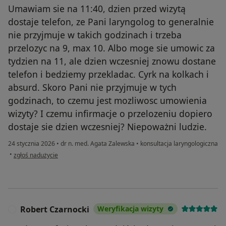
Umawiam sie na 11:40, dzien przed wizytą
dostaje telefon, ze Pani laryngolog to generalnie
nie przyjmuje w takich godzinach i trzeba
przelozyc na 9, max 10. Albo moge sie umowic za
tydzien na 11, ale dzien wczesniej znowu dostane
telefon i bedziemy przekladac. Cyrk na kolkach i
absurd. Skoro Pani nie przyjmuje w tych
godzinach, to czemu jest mozliwosc umowienia
wizyty? I czemu infirmacje o przelozeniu dopiero
dostaje sie dzien wczesniej? Niepoważni ludzie.
24 stycznia 2026
•
dr n. med. Agata Zalewska
•
konsultacja laryngologiczna
w opinii użytkownika Rafał
•
zgłoś nadużycie
Robert Czarnocki
Weryfikacja wizyty
R