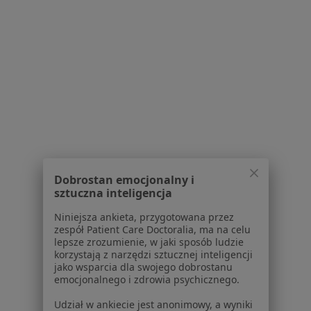
Regulamin
Polityka prywatności pacjentów
Polityka prywatności profesjonalistów
Polityka prywatności dla profesjonalistów, których
dane pozyskaliśmy samodzielnie
Polityka cookies
Jak działają wyniki wyszukiwania
Dostępność
O nas
Praca
Rekrutujemy!
Dobrostan emocjonalny i
Partnerzy
sztuczna inteligencja
Centrum prasowe
Niniejsza ankieta, przygotowana przez
Kontakt
zespół Patient Care Doctoralia, ma na celu
lepsze zrozumienie, w jaki sposób ludzie
Dla pacjentów
korzystają z narzędzi sztucznej inteligencji
jako wsparcia dla swojego dobrostanu
Lekarze
emocjonalnego i zdrowia psychicznego.
Placówki medyczne
Udział w ankiecie jest anonimowy, a wyniki
Pytania i odpowiedzi