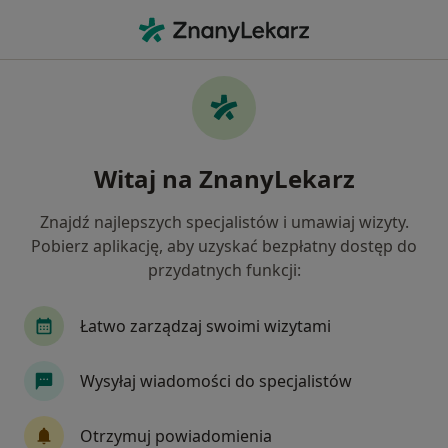
Me
Laryngologia • Bielawa, dolnośląskie
Filtry
• 1
Ubezpieczenie
Map
Laryngologia placówki w Bielawie
Witaj na ZnanyLekarz
Jak działają wyniki wyszukiwania
Znajdź najlepszych specjalistów i umawiaj wizyty.
Pobierz aplikację, aby uzyskać bezpłatny dostęp do
Wybierz swoje ubezpieczenie
przydatnych funkcji:
Łatwo zarządzaj swoimi wizytami
Wysyłaj wiadomości do specjalistów
Otrzymuj powiadomienia