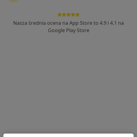
WER-MED
·
Więcej
Laryngologia, Chirurgia, Chirurgia onkologiczna
Nasza średnia ocena na App Store to 4.9 i 4.1 na
26 opinii
Google Play Store
Parkowa 7-9, Dzierżoniów
•
Mapa
Brak dostępnych specjalistów z wolnymi terminami w tym centrum medycznym.
Pokaż profil
Przychodnia Lekarsko-Rehabilitacyjna
ZDROVIT