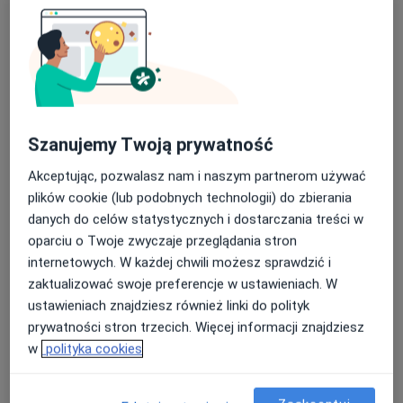
·
Więcej
Laryngologia, Dermatologia, Chirurgia
170 opinii
Jana III Sobieskiego 19a/2, Bielawa
•
Mapa
Konsultacja laryngologiczna
Brak dostępnych specjalistów z wolnymi terminami w tym centrum medycznym.
Szanujemy Twoją prywatność
Pokaż profil
Akceptując, pozwalasz nam i naszym partnerom używać
plików cookie (lub podobnych technologii) do zbierania
danych do celów statystycznych i dostarczania treści w
oparciu o Twoje zwyczaje przeglądania stron
internetowych. W każdej chwili możesz sprawdzić i
zaktualizować swoje preferencje w ustawieniach. W
ustawieniach znajdziesz również linki do polityk
prywatności stron trzecich. Więcej informacji znajdziesz
w
polityka cookies
Przychodnia Miejska w Pieszycach
·
Więcej
Laryngologia, Laryngologia dziecięca, Gastrologia