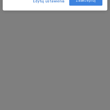
Zaakceptuj
Edytuj ustawienia
21 opinii
Królowej Jadwigi 1, Pieszyce
•
Mapa
Konsultacja laryngologiczna
Brak dostępnych specjalistów z wolnymi terminami w tym centrum medycznym.
Pokaż profil
Dostępni specjaliści
Specjaliści znajdują się poza Bielawa, dolnośląskie, w
obszarach bliskich Twojemu wyszukiwaniu.