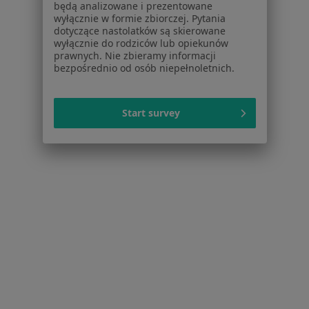
będą analizowane i prezentowane
Usługi i zabiegi
wyłącznie w formie zbiorczej. Pytania
Choroby
dotyczące nastolatków są skierowane
wyłącznie do rodziców lub opiekunów
Pomoc
prawnych. Nie zbieramy informacji
Aplikacje mobilne
bezpośrednio od osób niepełnoletnich.
Blog dla pacjentów
Dla profesjonalistów
Start survey
Cennik
Dla lekarzy
Dla placówek medycznych
Noa Notes
nowość
Baza wiedzy
Centrum Pomocy dla Specjalisty
Kontakt
ZnanyLekarz - Strona główna
ZnanyLekarz Sp. z o.o.
ul. Kolejowa 5/7