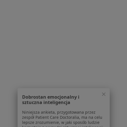
PUROMED
·
Więcej
Kardiologia, Diagnostyka, Ginekologia
999 opinii
Świętej Teresy 92 lok. 3, Łódź
•
Mapa
Brak dostępnych specjalistów z wolnymi terminami w tym centrum medycznym.
Pokaż profil
Dobrostan emocjonalny i
sztuczna inteligencja
Niniejsza ankieta, przygotowana przez
zespół Patient Care Doctoralia, ma na celu
lepsze zrozumienie, w jaki sposób ludzie