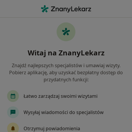
Me
Kardiologia • Stryków, łódzkie
Filtry
• 1
Ubezpieczenie
Map
Kardiologia placówki w Strykowie
Witaj na ZnanyLekarz
Jak działają wyniki wyszukiwania
Znajdź najlepszych specjalistów i umawiaj wizyty.
Pobierz aplikację, aby uzyskać bezpłatny dostęp do
Wybierz swoje ubezpieczenie
przydatnych funkcji:
Łatwo zarządzaj swoimi wizytami
Wysyłaj wiadomości do specjalistów
Otrzymuj powiadomienia