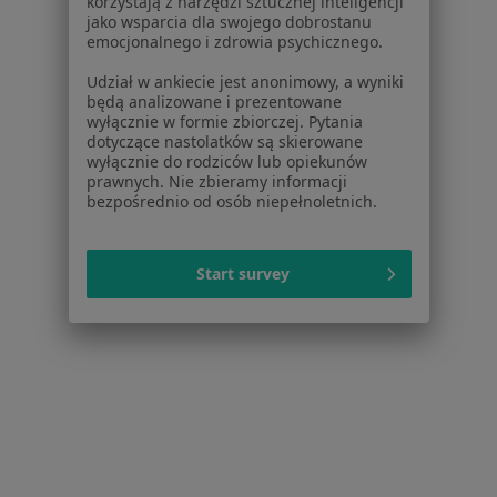
korzystają z narzędzi sztucznej inteligencji
jako wsparcia dla swojego dobrostanu
emocjonalnego i zdrowia psychicznego.
Novoderm Klinika Medycyny Estetycznej i
Przeszczepu Włosów
Udział w ankiecie jest anonimowy, a wyniki
będą analizowane i prezentowane
·
Więcej
Kardiologia, Medycyna estetyczna, Radiologia
wyłącznie w formie zbiorczej. Pytania
147 opinii
dotyczące nastolatków są skierowane
wyłącznie do rodziców lub opiekunów
Inflancka 13, Łódź
•
Mapa
prawnych. Nie zbieramy informacji
bezpośrednio od osób niepełnoletnich.
Konsultacja kardiologiczna + EKG
200 zł
Brak dostępnych specjalistów z wolnymi terminami w tym centrum medycznym.
Start survey
Pokaż profil