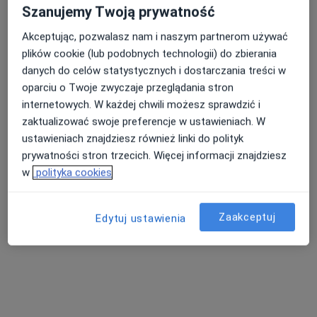
Świtezianki 16/311, Łódź
•
Mapa
Szanujemy Twoją prywatność
Konsultacja kardiologiczna
290 zł
Akceptując, pozwalasz nam i naszym partnerom używać
Pokaż więcej usług
plików cookie (lub podobnych technologii) do zbierania
danych do celów statystycznych i dostarczania treści w
oparciu o Twoje zwyczaje przeglądania stron
internetowych. W każdej chwili możesz sprawdzić i
dr n. med. Ewa
dr n. med. Paweł
dr hab. n. med.
zaktualizować swoje preferencje w ustawieniach. W
Szymczyk
Życiński
Radosław Kręcki
kardiolog
kardiolog
kardiolog
ustawieniach znajdziesz również linki do polityk
prywatności stron trzecich. Więcej informacji znajdziesz
Zobacz wszystkich 5 specjalistów
w
polityka cookies
Brak dostępnych specjalistów z wolnymi terminami w tym centrum medycznym.
Pokaż profil
Zaakceptuj
Edytuj ustawienia