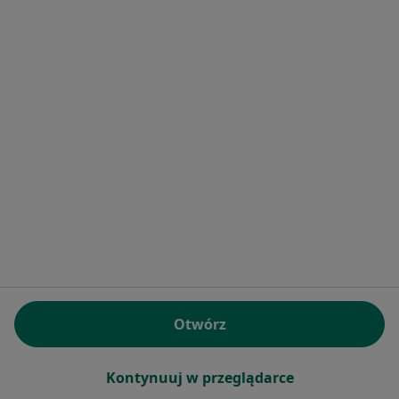
Neuromedica
·
Więcej
Kardiologia, Neurologia, Interna
21 opinii
ul. Zgierska 249, Łódź
•
Mapa
Brak dostępnych specjalistów z wolnymi terminami w tym centrum medycznym.
Pokaż profil
Otwórz
Medarmed-Nowosolna Centrum
Medyczne
Kontynuuj w przeglądarce
·
Więcej
Kardiologia, Interna, Medycyna rodzinna