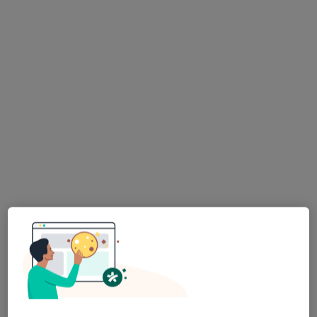
dr hab. n. med. Adam
Łukasz Spadliński
Poliwczak
kardiolog
kardiolog
Brak dostępnych specjalistów z wolnymi terminami w tym centrum medycznym.
Pokaż profil
Kardiosfera - Gabinety Specjalistyczne
·
Więcej
Kardiologia, Chirurgia naczyniowa, Diabetologia
254 opinie