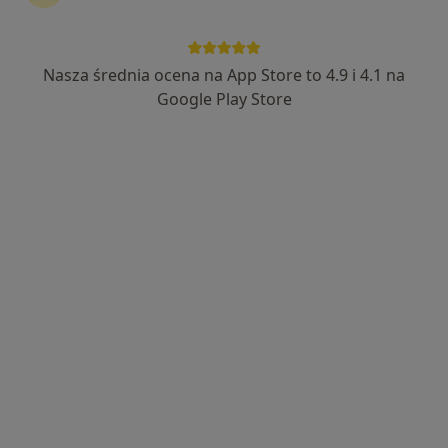
Pro Salus Lekarze Kliniczni
·
Więcej
Kardiologia, Neurologia, Neurochirurgia
Nasza średnia ocena na App Store to 4.9 i 4.1 na
4067 opinii
Google Play Store
Julianowska 54B, Łódź
•
Mapa
Konsultacja kardiologiczna
od 250 zł
Pokaż więcej usług
dr n. med. Marcin
lek. Kamila Cygulska
dr hab. n. med.
Ojrzanowski
kardiolog
Radosław Kręcki
kardiolog
kardiolog
Zobacz wszystkich 4 specjalistów
Brak dostępnych specjalistów z wolnymi terminami w tym centrum medycznym.
Pokaż profil