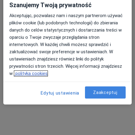
Szanujemy Twoją prywatność
Akceptując, pozwalasz nam i naszym partnerom używać
inteliDENT
plików cookie (lub podobnych technologii) do zbierania
Stomatologia, Chirurgia stomatologiczna, Stomatologia
danych do celów statystycznych i dostarczania treści w
dziecięca
oparciu o Twoje zwyczaje przeglądania stron
109 opinii
internetowych. W każdej chwili możesz sprawdzić i
zaktualizować swoje preferencje w ustawieniach. W
Żabia 4, Łódź
•
Mapa
ustawieniach znajdziesz również linki do polityk
Konsultacja stomatologiczna
prywatności stron trzecich. Więcej informacji znajdziesz
w
polityka cookies
lek. dent. Paweł
Zaakceptuj
Edytuj ustawienia
Klukaczyński
stomatolog
Brak dostępnych specjalistów z wolnymi terminami w tym centrum medycznym.
Pokaż profil