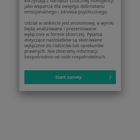
korzystają z narzędzi sztucznej inteligencji
Brak dostępnych specjalistów z wolnymi terminami w tym centrum medycznym.
jako wsparcia dla swojego dobrostanu
emocjonalnego i zdrowia psychicznego.
Pokaż profil
Udział w ankiecie jest anonimowy, a wyniki
będą analizowane i prezentowane
wyłącznie w formie zbiorczej. Pytania
dotyczące nastolatków są skierowane
wyłącznie do rodziców lub opiekunów
prawnych. Nie zbieramy informacji
bezpośrednio od osób niepełnoletnich.
Start survey
Mddental Prywatna Praktyka
Stomatologiczna
·
Więcej
Stomatologia, Chirurgia stomatologiczna, Protetyka
184 opinie
Prezydenta Gabriela Narutowicza 84, Łódź
•
Mapa
Konsultacja stomatologiczna
od 100 zł