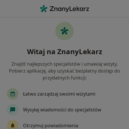
Me
Stomatologia • Stryków, łódzkie
Filtry
• 1
Ubezpieczenie
Map
Stomatologia placówki w Strykowie
Witaj na ZnanyLekarz
Jak działają wyniki wyszukiwania
Znajdź najlepszych specjalistów i umawiaj wizyty.
Pobierz aplikację, aby uzyskać bezpłatny dostęp do
Wybierz swoje ubezpieczenie
przydatnych funkcji:
Łatwo zarządzaj swoimi wizytami
Wysyłaj wiadomości do specjalistów
Otrzymuj powiadomienia