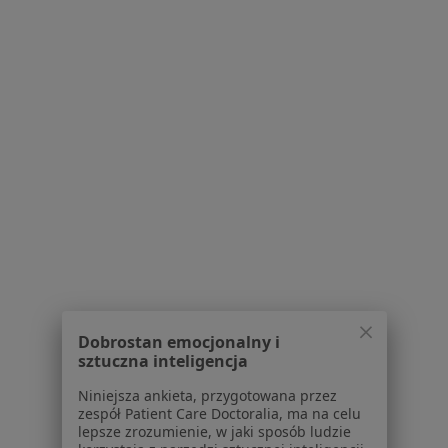
Biniek Clinic
·
Więcej
Stomatologia, Stomatologia dziecięca, Protetyka
317 opinii
Północna 46, Łódź
•
Mapa
Konsultacja stomatologiczna
od 200 zł
lek. dent. Marta
dr n. med. Monika
lek. dent. Marta
Dobrostan emocjonalny i
Łyszkowicz-Przybysz
Biniek
Grzejszczak
sztuczna inteligencja
stomatolog
ortodonta
chirurg
stomatologiczny
Niniejsza ankieta, przygotowana przez
zespół Patient Care Doctoralia, ma na celu
Zobacz wszystkich 4 specjalistów
lepsze zrozumienie, w jaki sposób ludzie