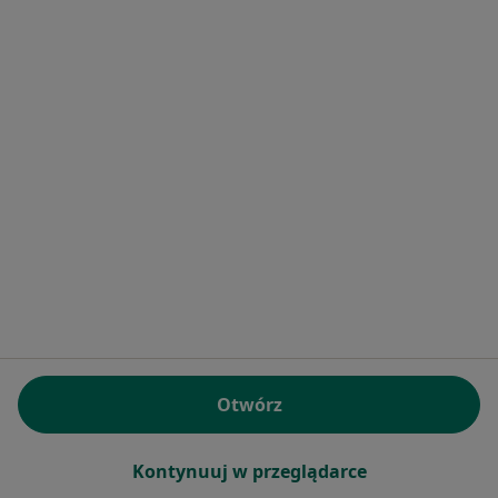
Pokaż profil
Inni specjaliści w Twojej okolicy
Obecnie nie ma wolnych miejsc. Sprawdź później
nowe oferty.
Otwórz
Centrum Medyczne Dolina Łódki
·
Więcej
Stomatologia, Pediatria, Gastrologia dziecięca
Kontynuuj w przeglądarce
287 opinii