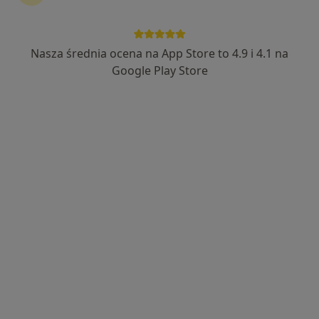
Bezpieczne płatności
Stomatologia Jaroch
Nasza średnia ocena na App Store to 4.9 i 4.1 na
·
Więcej
Stomatologia, Stomatologia dziecięca, Protetyka
Google Play Store
818 opinii
Storczykowa 7, Łódź
•
Mapa
Konsultacja stomatologiczna dzieci
od 150 zł
Pokaż więcej usług
lek. dent. Jan Jaroch
lek. dent. Aleksandra
lek. dent. Adrianna
stomatolog
Sochacka
Kot
stomatolog
stomatolog
Brak dostępnych specjalistów z wolnymi terminami w tym centrum medycznym.
Pokaż profil