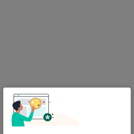
Bracka 53/u2, Łódź
•
Mapa
Konsultacja stomatologiczna
od 150 zł
Pokaż więcej usług
lek. dent. Weronika
lek. dent. Justyna
Łęgocka
Mirowska-Poros
stomatolog
stomatolog
Brak dostępnych specjalistów z wolnymi terminami w tym centrum medycznym.
Pokaż profil