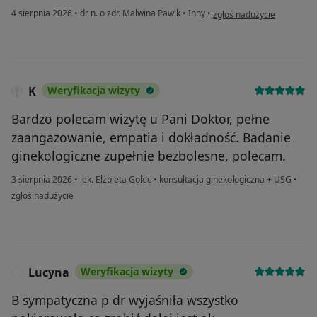
w opinii użytkownika Joasi
4 sierpnia 2026
•
dr n. o zdr. Malwina Pawik
•
Inny
•
zgłoś nadużycie
K
Weryfikacja wizyty
Bardzo polecam wizytę u Pani Doktor, pełne
zaangazowanie, empatia i dokładność. Badanie
ginekologiczne zupełnie bezbolesne, polecam.
3 sierpnia 2026
•
lek. Elżbieta Golec
•
konsultacja ginekologiczna + USG
•
w opinii użytkownika K
zgłoś nadużycie
Lucyna
Weryfikacja wizyty
L
B sympatyczna p dr wyjaśniła wszystko