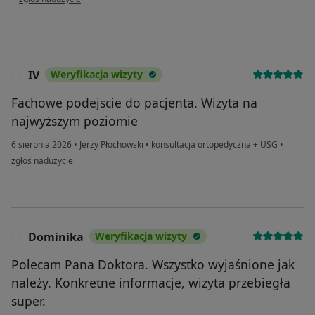
IV
Weryfikacja wizyty
I
Fachowe podejscie do pacjenta. Wizyta na
najwyższym poziomie
6 sierpnia 2026
•
Jerzy Płochowski
•
konsultacja ortopedyczna + USG
•
w opinii użytkownika IV
zgłoś nadużycie
Dominika
Weryfikacja wizyty
D
Polecam Pana Doktora. Wszystko wyjaśnione jak
należy. Konkretne informacje, wizyta przebiegła
super.