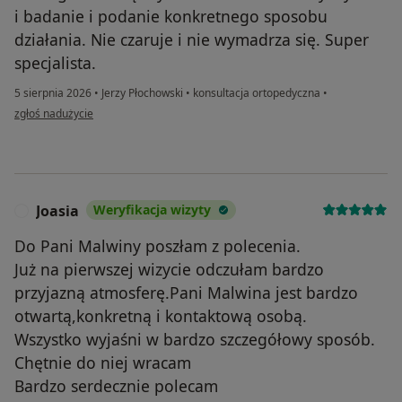
i badanie i podanie konkretnego sposobu
działania. Nie czaruje i nie wymadrza się. Super
specjalista.
5 sierpnia 2026
•
Jerzy Płochowski
•
konsultacja ortopedyczna
•
w opinii użytkownika Jarosław
zgłoś nadużycie
Joasia
Weryfikacja wizyty
J
Do Pani Malwiny poszłam z polecenia.
Już na pierwszej wizycie odczułam bardzo
przyjazną atmosferę.Pani Malwina jest bardzo
otwartą,konkretną i kontaktową osobą.
Wszystko wyjaśni w bardzo szczegółowy sposób.
Chętnie do niej wracam
Bardzo serdecznie polecam