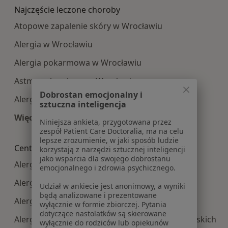
Najczęście leczone choroby
Atopowe zapalenie skóry w Wrocławiu
Alergia w Wrocławiu
Alergia pokarmowa w Wrocławiu
Astma oskrzelowa w Wrocławiu
Dobrostan emocjonalny i
Alergia dróg oddechowych w Wrocławiu
sztuczna inteligencja
Więcej (15)
Niniejsza ankieta, przygotowana przez
Więcej w kategorii: Najczęście leczone choroby
zespół Patient Care Doctoralia, ma na celu
lepsze zrozumienie, w jaki sposób ludzie
Centra medyczne Alergologia w pobliżu
korzystają z narzędzi sztucznej inteligencji
jako wsparcia dla swojego dobrostanu
Alergologia centra medyczne w Oleśnicy
emocjonalnego i zdrowia psychicznego.
Alergologia centra medyczne w Świdnicy
Udział w ankiecie jest anonimowy, a wyniki
będą analizowane i prezentowane
Alergologia centra medyczne w Trzebnicy
wyłącznie w formie zbiorczej. Pytania
dotyczące nastolatków są skierowane
Alergologia centra medyczne w Obornikach Śląskich
wyłącznie do rodziców lub opiekunów