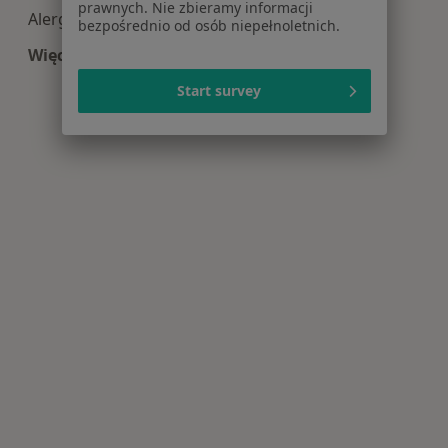
prawnych. Nie zbieramy informacji
Alergologia centra medyczne w Sycowie
bezpośrednio od osób niepełnoletnich.
Więcej (1)
Więcej w kategorii: Centra medyczne Alergologi
Start survey