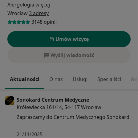
Alergologia
więcej
Wrocław
3 adresy
3148 opinii
Umów wizytę
Wyślij wiadomość
Aktualności
O nas
Usługi
Specjaliści
Ad
Sonokard Centrum Medyczne
Królewiecka 161/14, 54-117 Wrocław
Zapraszamy do Centrum Medycznego Sonokard!
21/11/2025