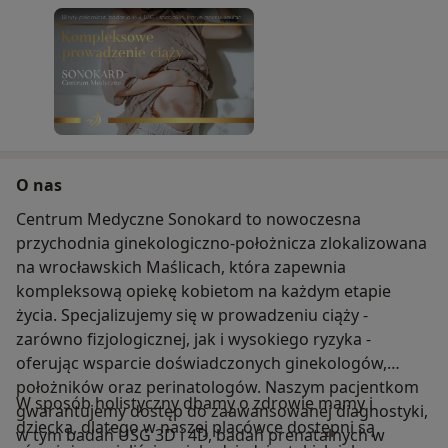
O nas
Centrum Medyczne Sonokard to nowoczesna
przychodnia ginekologiczno-położnicza zlokalizowana
na wrocławskich Maślicach, która zapewnia
kompleksową opiekę kobietom na każdym etapie
życia. Specjalizujemy się w prowadzeniu ciąży -
zarówno fizjologicznej, jak i wysokiego ryzyka -
oferując wsparcie doświadczonych ginekologów,
położników oraz perinatologów. Naszym pacjentkom
W sposób holistyczny dbamy o zdrowie mamy i
gwarantujemy dostęp do zaawansowanej diagnostyki,
dziecka, dlatego w naszej placówce dostępni są
w tym badań USG 3D i 4D, badań prenatalnych w