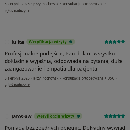
5 sierpnia 2026
•
Jerzy Płochowski
•
konsultacja ortopedyczna
•
w opinii użytkownika Dominika
zgłoś nadużycie
Julita
Weryfikacja wizyty
J
Profesjonalne podejście, Pan doktor wszystko
dokładnie wyjaśnia, odpowiada na pytania, duże
zaangażowanie i empatia dla pacjenta
5 sierpnia 2026
•
Jerzy Płochowski
•
konsultacja ortopedyczna + USG
•
w opinii użytkownika Julita
zgłoś nadużycie
Jarosław
Weryfikacja wizyty
J
Pomaga bez zbędnych obietnic. Dokładny wywiad