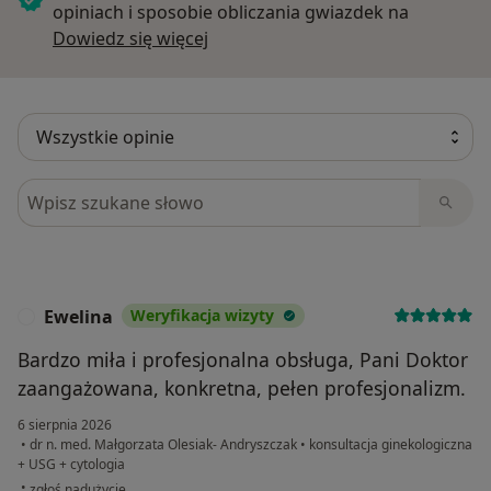
opiniach i sposobie obliczania gwiazdek na
Dowiedz się więcej o opiniach
Dowiedz się więcej
Szukaj w opiniach
Ewelina
Weryfikacja wizyty
E
Bardzo miła i profesjonalna obsługa, Pani Doktor
zaangażowana, konkretna, pełen profesjonalizm.
6 sierpnia 2026
•
dr n. med. Małgorzata Olesiak- Andryszczak
•
konsultacja ginekologiczna
+ USG + cytologia
w opinii użytkownika Ewelina
•
zgłoś nadużycie