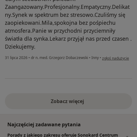
Zaangazowany.Profesjonalny.Empatyczny.Delikat
ny.Synek w spektrum bez stresowo.Czuliśmy się
zaopiekowani.Mila,spokojna bez pośpiechu
atmosfera.Panie w przychodni przyciemniły
światła dla synka.Lekarz przyjął nas przed czasen .
Dziekujemy.
w opinii użytkownika
31 lipca 2026
•
dr n. med. Grzegorz Dobaczewski
•
Inny
•
zgłoś nadużycie
Zobacz więcej
Najczęściej zadawane pytania
Porady z jakiego zakresu oferuje Sonokard Centrum