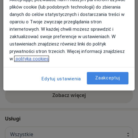
zdrowie Twoje i Twoich bliskich jest priorytetem.
plików cookie (lub podobnych technologii) do zbierania
danych do celów statystycznych i dostarczania treści w
O nas
więcej
oparciu o Twoje zwyczaje przeglądania stron
internetowych. W każdej chwili możesz sprawdzić i
zaktualizować swoje preferencje w ustawieniach. W
ustawieniach znajdziesz również linki do polityk
prywatności stron trzecich. Więcej informacji znajdziesz
Nasze specjalizacje
Pokaż wszystkie
w
polityka cookies
Chirurgia
Chirurgia
Chirurgia
dziecięca
naczyniowa
Zaakceptuj
Edytuj ustawienia
Zobacz więcej
Usługi
Wszystkie