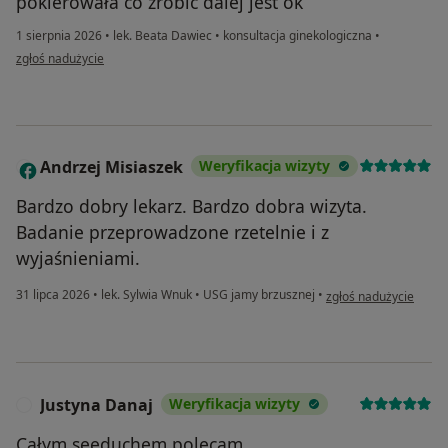
pokierowała co zrobić dalej jest ok
1 sierpnia 2026
•
lek. Beata Dawiec
•
konsultacja ginekologiczna
•
w opinii użytkownika Lucyna
zgłoś nadużycie
Andrzej Misiaszek
Weryfikacja wizyty
A
Bardzo dobry lekarz. Bardzo dobra wizyta.
Badanie przeprowadzone rzetelnie i z
wyjaśnieniami.
w opinii użytkownika 
31 lipca 2026
•
lek. Sylwia Wnuk
•
USG jamy brzusznej
•
zgłoś nadużycie
Justyna Danaj
Weryfikacja wizyty
J
Całym seeduchem polecam.