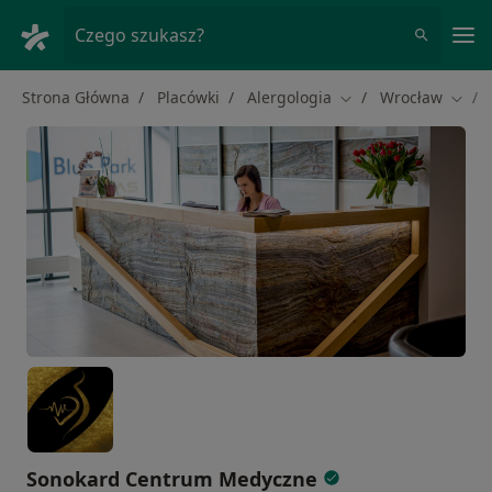
Me
Czego szukasz?
Strona Główna
Placówki
Alergologia
Wrocław
Zmień miasto
Zmień
Sonokard Centrum Medyczne