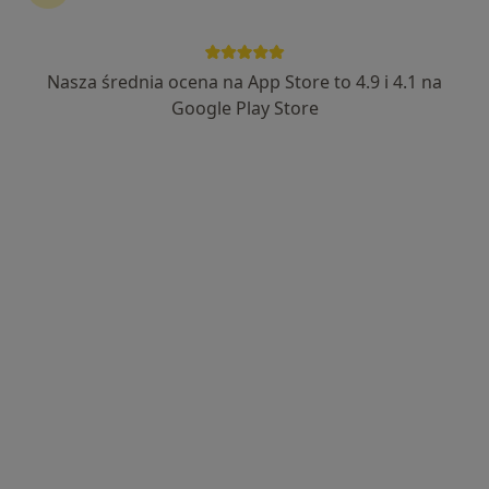
90 opinii
Staromłyńska 24, Kolbudy
•
Mapa
Nasza średnia ocena na App Store to 4.9 i 4.1 na
Google Play Store
dr n. med.
Magdalena
Hoffmann
diabetolog
Brak dostępnych specjalistów z wolnymi terminami w tym centrum medycznym.
Pokaż profil