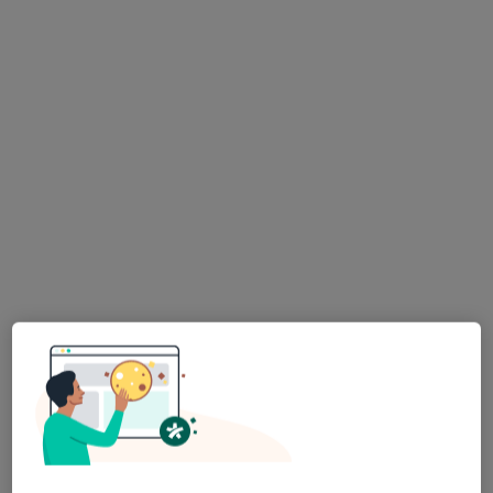
Bezpieczne płatności
Klinika Trójmiasto
·
Więcej
Interna, Neurochirurgia, Neurologia
808 opinii
Kazimierza Górskiego 1, wejście od ul. Czyżewskiego: Hala Gimnastyczna Leszka Blanika, 1 piętro, Gdańsk
•
Mapa
Konsultacja internistyczna
250 zł
dr n. med. Anna
Libionka
internista
Brak dostępnych specjalistów z wolnymi terminami w tym centrum medycznym.
Pokaż profil