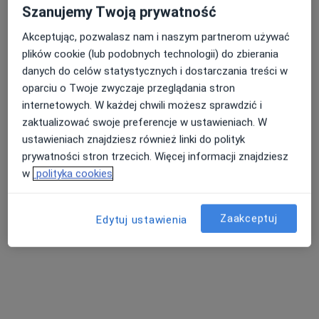
Szanujemy Twoją prywatność
Akceptując, pozwalasz nam i naszym partnerom używać
plików cookie (lub podobnych technologii) do zbierania
danych do celów statystycznych i dostarczania treści w
oparciu o Twoje zwyczaje przeglądania stron
internetowych. W każdej chwili możesz sprawdzić i
zaktualizować swoje preferencje w ustawieniach. W
ustawieniach znajdziesz również linki do polityk
Bezpieczne płatności
prywatności stron trzecich. Więcej informacji znajdziesz
Centrum Dermatologiczno –
w
polityka cookies
Alergologiczne „Derm-Al”
·
Więcej
Interna, Dermatologia, Alergologia
Zaakceptuj
1175 opinii
Edytuj ustawienia
Armii Krajowej, 116/5, Sopot
•
Mapa
Konsultacja alergologiczna
250 zł
Pokaż więcej usług