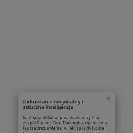
Samodzielny Publiczny Zakład Opieki
Zdrowotnej w Żukowie
·
Więcej
Interna, Pediatria, Medycyna rodzinna
26 opinii
Pożarna 4, Żukowo
•
Mapa
Konsultacja internistyczna
Brak dostępnych specjalistów z wolnymi terminami w tym centrum medycznym.
Pokaż profil
Dobrostan emocjonalny i
sztuczna inteligencja
Niniejsza ankieta, przygotowana przez
zespół Patient Care Doctoralia, ma na celu
lepsze zrozumienie, w jaki sposób ludzie