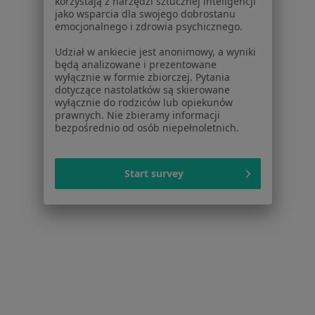
korzystają z narzędzi sztucznej inteligencji
jako wsparcia dla swojego dobrostanu
emocjonalnego i zdrowia psychicznego.
Gdańskie Centrum Rehabilitacji
Udział w ankiecie jest anonimowy, a wyniki
będą analizowane i prezentowane
Interna, Fizjoterapia, Rehabilitacja medyczna
wyłącznie w formie zbiorczej. Pytania
dotyczące nastolatków są skierowane
Szpitalna 36, Dzierżążno
•
Mapa
wyłącznie do rodziców lub opiekunów
Brak dostępnych specjalistów z wolnymi terminami w tym centrum medycznym.
prawnych. Nie zbieramy informacji
bezpośrednio od osób niepełnoletnich.
Pokaż profil
Start survey
Samodzielny Publiczny