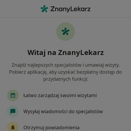
Me
Interna • Żukowo, pomorskie
Filtry
• 1
Mapa
Interna placówki w Żukowie
Witaj na ZnanyLekarz
Jak działają wyniki wyszukiwania
Znajdź najlepszych specjalistów i umawiaj wizyty.
Pobierz aplikację, aby uzyskać bezpłatny dostęp do
przydatnych funkcji:
Łatwo zarządzaj swoimi wizytami
Wysyłaj wiadomości do specjalistów
Przychodnia Na Wzgórzu
·
Więcej
Kardiologia, Diabetologia, Medycyna rodzinna
Otrzymuj powiadomienia