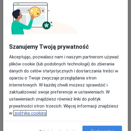
NZOZ KOSTRZEWSCY S.c.
Interna, Medycyna rodzinna
24 opinie
Szanujemy Twoją prywatność
Kaszubska 24, Sulęczyno
•
Mapa
Akceptując, pozwalasz nam i naszym partnerom używać
Konsultacja internistyczna
plików cookie (lub podobnych technologii) do zbierania
danych do celów statystycznych i dostarczania treści w
Brak dostępnych specjalistów z wolnymi terminami w tym centrum medycznym.
oparciu o Twoje zwyczaje przeglądania stron
Pokaż profil
internetowych. W każdej chwili możesz sprawdzić i
zaktualizować swoje preferencje w ustawieniach. W
ustawieniach znajdziesz również linki do polityk
prywatności stron trzecich. Więcej informacji znajdziesz
w
polityka cookies