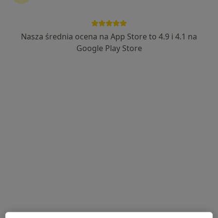
Lekarz Pomorze
·
Medycyna pracy, Medycyna rodzinna, Medycyna sportowa
Nasza średnia ocena na App Store to 4.9 i 4.1 na
Więcej
Google Play Store
929 opinii
Adres 1
Adres 2
Józefa Hallera 3, Kościerzyna
•
Mapa
Konsultacja internistyczna
Brak dostępnych specjalistów z wolnymi terminami w tym centrum medycznym.
Pokaż profil