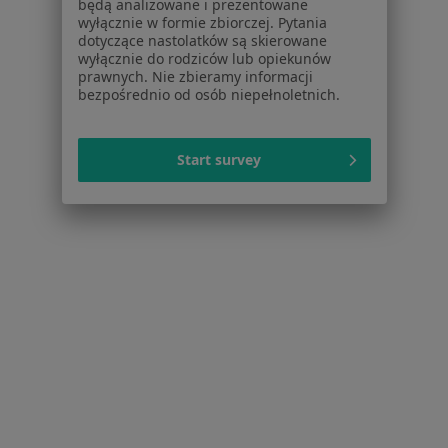
będą analizowane i prezentowane
Usługi i zabiegi
wyłącznie w formie zbiorczej. Pytania
Choroby
dotyczące nastolatków są skierowane
wyłącznie do rodziców lub opiekunów
Pomoc
prawnych. Nie zbieramy informacji
Aplikacje mobilne
bezpośrednio od osób niepełnoletnich.
Blog dla pacjentów
Dla profesjonalistów
Start survey
Cennik
Dla lekarzy
Dla placówek medycznych
Noa Notes
nowość
Baza wiedzy
Centrum Pomocy dla Specjalisty
Kontakt
ZnanyLekarz - Strona główna
ZnanyLekarz Sp. z o.o.
ul. Kolejowa 5/7
01-217 Warszawa, Polska