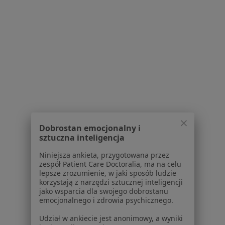
Regulamin
Polityka prywatności pacjentów
Polityka prywatności profesjonalistów
Polityka prywatności dla profesjonalistów, których
dane pozyskaliśmy samodzielnie
Polityka cookies
Jak działają wyniki wyszukiwania
Dostępność
O nas
Praca
Rekrutujemy!
Dobrostan emocjonalny i
Partnerzy
sztuczna inteligencja
Centrum prasowe
Niniejsza ankieta, przygotowana przez
Kontakt
zespół Patient Care Doctoralia, ma na celu
lepsze zrozumienie, w jaki sposób ludzie
Dla pacjentów
korzystają z narzędzi sztucznej inteligencji
jako wsparcia dla swojego dobrostanu
Lekarze
emocjonalnego i zdrowia psychicznego.
Placówki medyczne
Udział w ankiecie jest anonimowy, a wyniki
Pytania i odpowiedzi