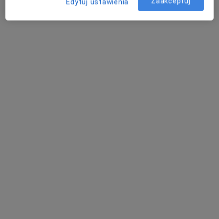
Zaakceptuj
Edytuj ustawienia
Szpital Specjalistyczny w Kościerzynie
·
Więcej
Interna, Chirurgia, Anestezjologia
32 opinie
A. Piechowskiego 36, Kościerzyna
•
Mapa
Konsultacja internistyczna
Brak dostępnych specjalistów z wolnymi terminami w tym centrum medycznym.
Pokaż profil