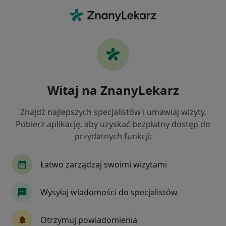
Me
Interna • Kościerzyna, pomorskie
Filtry
• 1
Ubezpieczenie
Map
Interna placówki w Kościerzynie
Witaj na ZnanyLekarz
Jak działają wyniki wyszukiwania
Znajdź najlepszych specjalistów i umawiaj wizyty.
Pobierz aplikację, aby uzyskać bezpłatny dostęp do
Wybierz swoje ubezpieczenie
przydatnych funkcji:
Łatwo zarządzaj swoimi wizytami
Wysyłaj wiadomości do specjalistów
Otrzymuj powiadomienia