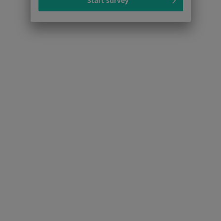
Start survey
Pokaż profil
1
2
Strona Główna
Placówki
Interna
Malbork
Zmień miasto
Zmień mias
Serwis
Regulamin
Polityka prywatności pacjentów
Polityka prywatności profesjonalistów
Polityka prywatności dla profesjonalistów, których
dane pozyskaliśmy samodzielnie