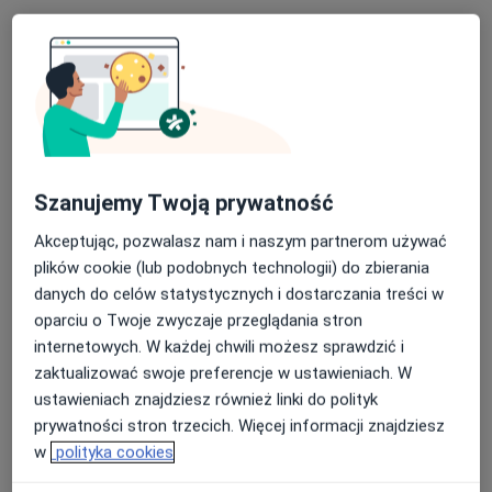
Brak dostępnych specjalistów z wolnymi terminami w tym centrum medycznym.
Pokaż profil
Szanujemy Twoją prywatność
Akceptując, pozwalasz nam i naszym partnerom używać
plików cookie (lub podobnych technologii) do zbierania
danych do celów statystycznych i dostarczania treści w
MEDIVEC Przychodnia Specjalistyczna
oparciu o Twoje zwyczaje przeglądania stron
·
Więcej
Interna, Pediatria, Ortopedia
internetowych. W każdej chwili możesz sprawdzić i
203 opinie
zaktualizować swoje preferencje w ustawieniach. W
ustawieniach znajdziesz również linki do polityk
Chopina 19, Pruszcz Gdański
•
Mapa
prywatności stron trzecich. Więcej informacji znajdziesz
Brak dostępnych specjalistów z wolnymi terminami w tym centrum medycznym.
w
polityka cookies
Pokaż profil