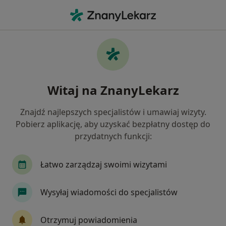
Me
Interna • Malbork, pomorskie
Filtry
• 1
Mapa
Interna placówki w Malborku
Witaj na ZnanyLekarz
Jak działają wyniki wyszukiwania
Znajdź najlepszych specjalistów i umawiaj wizyty.
Pobierz aplikację, aby uzyskać bezpłatny dostęp do
przydatnych funkcji:
Łatwo zarządzaj swoimi wizytami
Wysyłaj wiadomości do specjalistów
Centrum Medyczne POLMED Oddział
Tczew
Otrzymuj powiadomienia