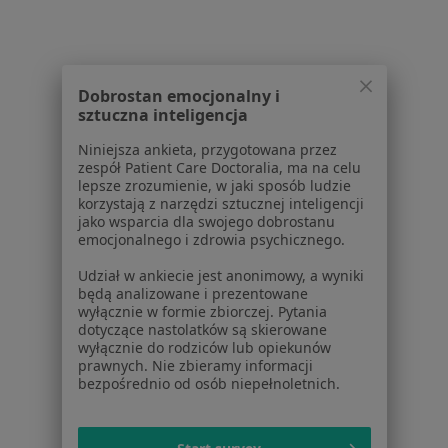
Brak dostępnych specjalistów z wolnymi terminami w tym centrum medycznym.
Pokaż profil
Dobrostan emocjonalny i
sztuczna inteligencja
Niniejsza ankieta, przygotowana przez
zespół Patient Care Doctoralia, ma na celu
lepsze zrozumienie, w jaki sposób ludzie
korzystają z narzędzi sztucznej inteligencji
jako wsparcia dla swojego dobrostanu
emocjonalnego i zdrowia psychicznego.
Udział w ankiecie jest anonimowy, a wyniki
NZOZ Pelmed
będą analizowane i prezentowane
wyłącznie w formie zbiorczej. Pytania
Interna, Dermatologia, Ginekologia
dotyczące nastolatków są skierowane
0 opinii
wyłącznie do rodziców lub opiekunów
prawnych. Nie zbieramy informacji
1-go Maja 18, Tczew
•
Mapa
bezpośrednio od osób niepełnoletnich.
Brak dostępnych specjalistów z wolnymi terminami w tym centrum medycznym.