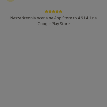
·
Więcej
Interna, Chirurgia, Dermatologia
849 opinii
Pomorska 1, Galeria Kociewska - poziom 2, Tczew
•
Mapa
Nasza średnia ocena na App Store to 4.9 i 4.1 na
Konsultacja gastrologiczna
300 zł
Google Play Store
dr n. med. Agnieszka
lek. Piotr Malijewski
Bielewicz-Zielińska
gastrolog
reumatolog
Brak dostępnych specjalistów z wolnymi terminami w tym centrum medycznym.
Pokaż profil
Dostępni specjaliści
Specjaliści znajdują się poza Malbork, pomorskie, w
obszarach bliskich Twojemu wyszukiwaniu.