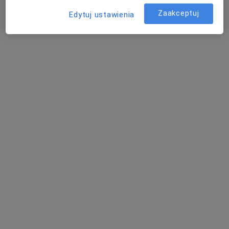
Zaakceptuj
Edytuj ustawienia
Sono-Expert Health Clinic
·
Więcej
Interna, Endokrynologia, Ginekologia
662 opinie
Obrońców Poczty Polskiej 4/2, Pruszcz Gdański
•
Mapa
Konsultacja internistyczna
200 zł
Sylwia Górecka
alergolog