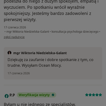
podeszła do niego z dużym spokojem, empatią i
wyczuciem. Po spotkaniu wrócił wyraźnie
spokojniejszy. Jesteśmy bardzo zadowoleni z
pierwszej wizyty.
17 czerwca 2026
•
mgr Wiktoria Niedzielska-Galant
•
konsultacja psychologa dziecięcego
•
w opinii użytkownika Aneta
zgłoś nadużycie
mgr Wiktoria Niedzielska-Galant
Dziękuję za zaufanie i dobre spotkanie z tym, co
trudne. Wysyłam Ocean Mocy.
17 czerwca 2026
P.P
Weryfikacja wizyty
P
Byłam u nie jednego ze specjalistów.