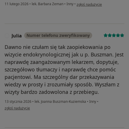
w opinii użytkownika Krzysztof
11 lutego 2026
•
lek. Barbara Zeman
•
Inny
•
zgłoś nadużycie
Julia
Numer telefonu zweryfikowany
J
Dawno nie czułam się tak zaopiekowania po
wizycie endokrynologicznej jak u p. Buszman. Jest
naprawdę zaangażowanym lekarzem, dopytuje,
szczegółowo tłumaczy i naprawdę chce pomóc
pacjentowi. Ma szczególny dar przekazywania
wiedzy w prosty i zrozumiały sposób. Wyszłam z
wizyty bardzo zadowolona z przebiegu.
13 stycznia 2026
•
lek. Joanna Buszman-Kuziemska
•
Inny
•
w opinii użytkownika Julia
zgłoś nadużycie