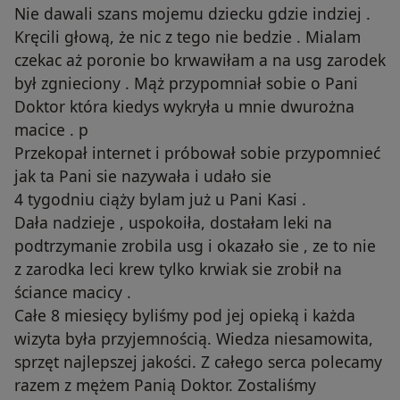
Nie dawali szans mojemu dziecku gdzie indziej .
Kręcili głową, że nic z tego nie bedzie . Mialam
czekac aż poronie bo krwawiłam a na usg zarodek
był zgnieciony . Mąż przypomniał sobie o Pani
Doktor która kiedys wykryła u mnie dwurożna
macice . p
Przekopał internet i próbował sobie przypomnieć
jak ta Pani sie nazywała i udało sie
4 tygodniu ciąży bylam już u Pani Kasi .
Dała nadzieje , uspokoiła, dostałam leki na
podtrzymanie zrobila usg i okazało sie , ze to nie
z zarodka leci krew tylko krwiak sie zrobił na
ściance macicy .
Całe 8 miesięcy byliśmy pod jej opieką i każda
wizyta była przyjemnością. Wiedza niesamowita,
sprzęt najlepszej jakości. Z całego serca polecamy
razem z mężem Panią Doktor. Zostaliśmy