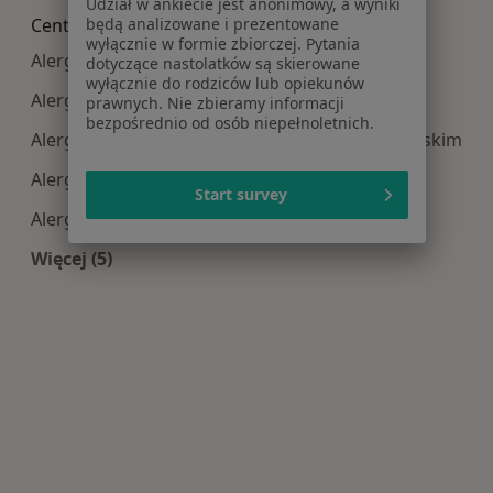
Udział w ankiecie jest anonimowy, a wyniki
będą analizowane i prezentowane
Centra medyczne Alergologia w pobliżu
wyłącznie w formie zbiorczej. Pytania
Alergologia centra medyczne w Gdyni
dotyczące nastolatków są skierowane
wyłącznie do rodziców lub opiekunów
Alergologia centra medyczne w Sopocie
prawnych. Nie zbieramy informacji
bezpośrednio od osób niepełnoletnich.
Alergologia centra medyczne w Pruszczu Gdańskim
Alergologia centra medyczne w Wejherowie
Start survey
Alergologia centra medyczne w Rumi
Więcej (5)
Więcej w kategorii: Centra medyczne Alergologi