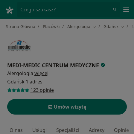
Me
Czego szukasz?
Strona Główna
Placówki
Alergologia
Gdańsk
Zmień miasto
Zmień 
MEDI-MEDIC CENTRUM MEDYCZNE
Alergologia
więcej
Gdańsk
1 adres
123 opinie
Umów wizytę
O nas
Usługi
Specjaliści
Adresy
Opinie