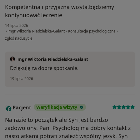
Kompetentna i przyjazna wizyta,będziemy
kontynuować leczenie
14 lipca 2026
•
mgr Wiktoria Niedzielska-Galant
•
Konsultacja psychologiczna
•
w opinii użytkownika MS
zgłoś nadużycie
mgr Wiktoria Niedzielska-Galant
Dziękuję za dobre spotkanie.
19 lipca 2026
Pacjent
Weryfikacja wizyty
P
Na razie to początek ale Syn jest bardzo
zadowolony. Pani Psycholog ma dobry kontakt z
nastolatkami potrafi znaleźć wspólny język. Syn