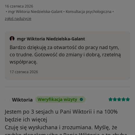
16 czerwca 2026
•
mgr Wiktoria Niedzielska-Galant
•
Konsultacja psychologiczna
•
w opinii użytkownika P.P
zgłoś nadużycie
mgr Wiktoria Niedzielska-Galant
Bardzo dziękuję za otwartość do pracy nad tym,
co trudne. Gotowość do zmiany i dobrą, rzetelną
współpracę.
17 czerwca 2026
Wiktoria
Weryfikacja wizyty
W
Jestem po 3 sesjach u Pani Wiktorii i na 100%
będzie ich więcej
Czuję się wysłuchana i zrozumiana. Myślę, że
szybko złapałam vibe z Panią Wiktorią a to chyba