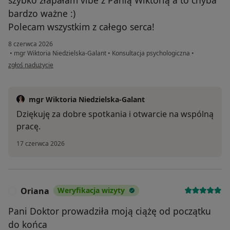
bardzo ważne :)
Polecam wszystkim z całego serca!
8 czerwca 2026
•
mgr Wiktoria Niedzielska-Galant
•
Konsultacja psychologiczna
•
w opinii użytkownika Wiktoria
zgłoś nadużycie
mgr Wiktoria Niedzielska-Galant
Dziękuję za dobre spotkania i otwarcie na wspólną
pracę.
17 czerwca 2026
Oriana
Weryfikacja wizyty
O
Pani Doktor prowadziła moją ciążę od początku
do końca