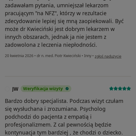
zadawałam pytania, umniejszał lekarzom
pracującym "na NFZ", którzy w rezultacie
zdecydowanie lepiej się mną zaopiekowali. Być
może dr Kwieciński jest dobrym lekarzem w
innych obszarach, jednak ja nie jestem z
zadowolona z leczenia niepłodności.
w opinii użytkownika Pac
20 kwietnia 2026
•
dr n. med. Piotr Kwieciński
•
Inny
•
zgłoś nadużycie
JW
Weryfikacja wizyty
J
Bardzo dobry specjalista. Podczas wizyt czułam
się wysłuchana i zrozumiana. Psycholog
podchodzi do pacjenta z empatią i
profesjonalizmem. Z cal pewnością będzie
kontynuacja tym bardziej , że chodzi o dziecko.