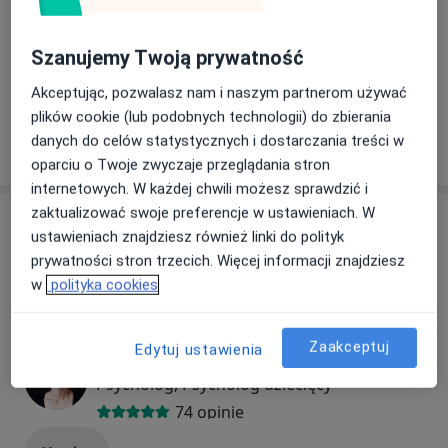
Badania drożności jajowodów
badania drożności jajowodów
1 250 zł
Szczegóły
Szanujemy Twoją prywatność
+ 41 usług
Akceptując, pozwalasz nam i naszym partnerom używać
plików cookie (lub podobnych technologii) do zbierania
danych do celów statystycznych i dostarczania treści w
W jaki sposób ustalane są ceny?
oparciu o Twoje zwyczaje przeglądania stron
internetowych. W każdej chwili możesz sprawdzić i
zaktualizować swoje preferencje w ustawieniach. W
Specjaliści
ustawieniach znajdziesz również linki do polityk
prywatności stron trzecich. Więcej informacji znajdziesz
Wszystkie
w
polityka cookies
Zaakceptuj
Edytuj ustawienia
mgr Wiktoria Niedzielska-Galant
Popularny
Psycholog, Psycholog dziecięcy
74 opinie