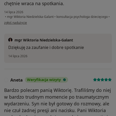
chętnie wraca na spotkania.
14 lipca 2026
•
mgr Wiktoria Niedzielska-Galant
•
konsultacja psychologa dziecięcego
•
w opinii użytkownika Pacjent
zgłoś nadużycie
mgr Wiktoria Niedzielska-Galant
Dziękuję za zaufanie i dobre spotkanie
14 lipca 2026
Aneta
Weryfikacja wizyty
A
Bardzo polecam panią Wiktorię. Trafiliśmy do niej
w bardzo trudnym momencie po traumatycznym
wydarzeniu. Syn nie był gotowy do rozmowy, ale
nie czuł żadnej presji ani nacisku. Pani Wiktoria