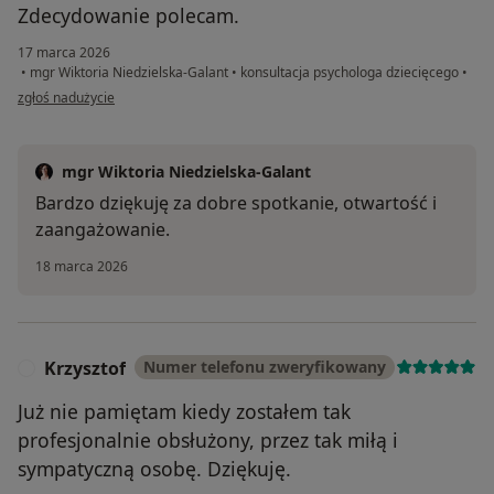
Zdecydowanie polecam.
17 marca 2026
•
mgr Wiktoria Niedzielska-Galant
•
konsultacja psychologa dziecięcego
•
w opinii użytkownika JW
zgłoś nadużycie
mgr Wiktoria Niedzielska-Galant
Bardzo dziękuję za dobre spotkanie, otwartość i
zaangażowanie.
18 marca 2026
Krzysztof
Numer telefonu zweryfikowany
K
Już nie pamiętam kiedy zostałem tak
profesjonalnie obsłużony, przez tak miłą i
sympatyczną osobę. Dziękuję.