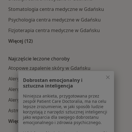
Stomatologia centra medyczne w Gdańsku
Psychologia centra medyczne w Gdańsku
Fizjoterapia centra medyczne w Gdańsku
Więcej (12)
Więcej w kategorii: Najpopularniesze centra m
Najczęście leczone choroby
Atopowe zapalenie skóry w Gdańsku
Alergia w Gdańsku
Dobrostan emocjonalny i
sztuczna inteligencja
Alergie skórne w Gdańsku
Niniejsza ankieta, przygotowana przez
Alergia pokarmowa w Gdańsku
zespół Patient Care Doctoralia, ma na celu
lepsze zrozumienie, w jaki sposób ludzie
Astma oskrzelowa w Gdańsku
korzystają z narzędzi sztucznej inteligencji
jako wsparcia dla swojego dobrostanu
Więcej (15)
emocjonalnego i zdrowia psychicznego.
Więcej w kategorii: Najczęście leczone choroby