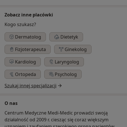
Zobacz inne placówki
Kogo szukasz?
Dermatolog
Dietetyk
Fizjoterapeuta
Ginekolog
Kardiolog
Laryngolog
Ortopeda
Psycholog
Szukaj innej specjalizacji
O nas
Centrum Medyczne Medi-Medic prowadzi swoją
działalność od 2009 r. ciesząc się coraz większym
uznaniem i zaufaniem szerokiego grona pacjentów.