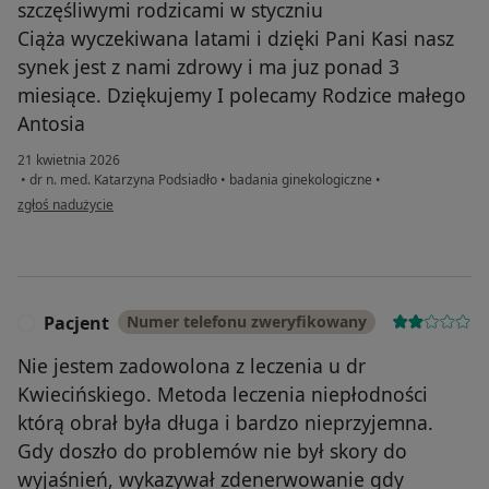
szczęśliwymi rodzicami w styczniu
Ciąża wyczekiwana latami i dzięki Pani Kasi nasz
synek jest z nami zdrowy i ma juz ponad 3
miesiące. Dziękujemy I polecamy Rodzice małego
Antosia
21 kwietnia 2026
•
dr n. med. Katarzyna Podsiadło
•
badania ginekologiczne
•
w opinii użytkownika Oriana
zgłoś nadużycie
Pacjent
Numer telefonu zweryfikowany
P
Nie jestem zadowolona z leczenia u dr
Kwiecińskiego. Metoda leczenia niepłodności
którą obrał była długa i bardzo nieprzyjemna.
Gdy doszło do problemów nie był skory do
wyjaśnień, wykazywał zdenerwowanie gdy