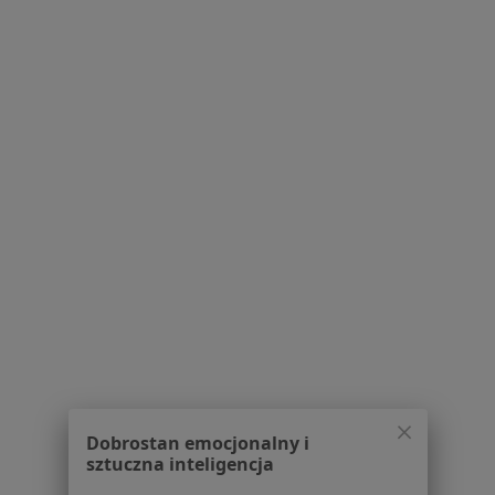
Przychodnia Rodzinna
Medycyna rodzinna
Adres 1
Adres 2
ul. Żeromskiego 45, Bielawa
•
Mapa
Brak dostępnych specjalistów z wolnymi terminami w tym centrum medycznym.
Pokaż profil
Strona Główna
Placówki
Interna
Zmień miasto
Dobrostan emocjonalny i
Ząbkowice Śląskie
Zmień miasto
sztuczna inteligencja