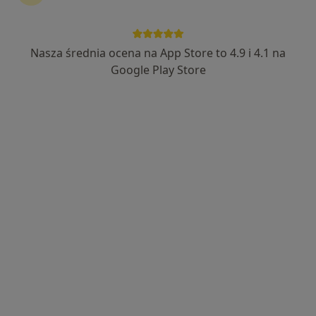
NZOZ Grażyna Iwan-Dyś, Jacek
Zwierzchowski
Nasza średnia ocena na App Store to 4.9 i 4.1 na
·
Więcej
Interna, Anestezjologia, Pediatria
Google Play Store
35 opinii
Grunwaldzka 11, Bardo
•
Mapa
Brak dostępnych specjalistów z wolnymi terminami w tym centrum medycznym.
Pokaż profil
Dostępni specjaliści
Specjaliści znajdują się poza Ząbkowice Śląskie,
dolnośląskie, w obszarach bliskich Twojemu
wyszukiwaniu.