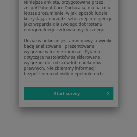
Niniejsza ankieta, przygotowana przez
zespół Patient Care Doctoralia, ma na celu
lepsze zrozumienie, w jaki sposób ludzie
korzystają z narzędzi sztucznej inteligencji
jako wsparcia dla swojego dobrostanu
emocjonalnego i zdrowia psychicznego.
Serwis
Udział w ankiecie jest anonimowy, a wyniki
Regulamin
będą analizowane i prezentowane
wyłącznie w formie zbiorczej. Pytania
Polityka prywatności pacjentów
dotyczące nastolatków są skierowane
Polityka prywatności profesjonalistów
wyłącznie do rodziców lub opiekunów
Polityka prywatności dla profesjonalistów, których
prawnych. Nie zbieramy informacji
bezpośrednio od osób niepełnoletnich.
dane pozyskaliśmy samodzielnie
Polityka cookies
Jak działają wyniki wyszukiwania
Start survey
Dostępność
O nas
Praca
Rekrutujemy!
Partnerzy
Centrum prasowe
Kontakt