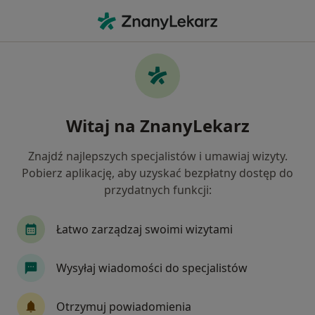
Me
Interna • Ząbkowice Śląskie, dolnośląskie
Filtry
• 1
Ubezpieczenie
Map
Interna placówki w Ząbkowicach Śląskich
Witaj na ZnanyLekarz
Jak działają wyniki wyszukiwania
Znajdź najlepszych specjalistów i umawiaj wizyty.
Pobierz aplikację, aby uzyskać bezpłatny dostęp do
Wybierz swoje ubezpieczenie
przydatnych funkcji:
Łatwo zarządzaj swoimi wizytami
Wysyłaj wiadomości do specjalistów
Otrzymuj powiadomienia