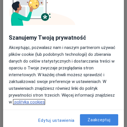
Pokaż profil
Inni specjaliści w Twojej okolicy
Szanujemy Twoją prywatność
Obecnie nie ma wolnych miejsc. Sprawdź później
Akceptując, pozwalasz nam i naszym partnerom używać
nowe oferty.
plików cookie (lub podobnych technologii) do zbierania
danych do celów statystycznych i dostarczania treści w
oparciu o Twoje zwyczaje przeglądania stron
internetowych. W każdej chwili możesz sprawdzić i
zaktualizować swoje preferencje w ustawieniach. W
ustawieniach znajdziesz również linki do polityk
prywatności stron trzecich. Więcej informacji znajdziesz
w
polityka cookies
Amicus. Lekarsko - Rehabilitacyjna
Przychodnia Rodzinna
Zaakceptuj
Edytuj ustawienia
·
Więcej
Interna, Fizjoterapia, Ortopedia