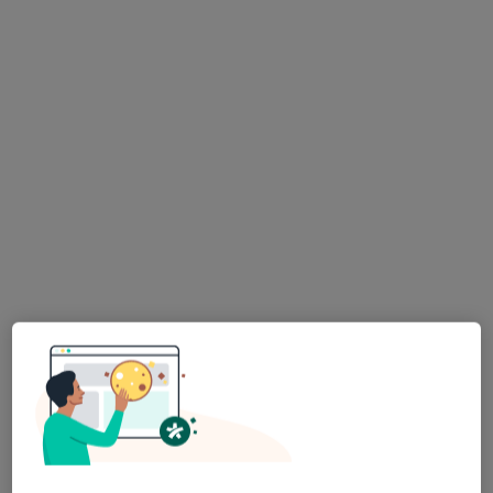
Bezpieczne płatności
Centrum Medyczne Nowy Świat
·
Więcej
Interna, Ortopedia, Ortopedia dziecięca
2214 opinii
Derkacza 13, Gliwice
•
Mapa
prof. dr hab. n. med.
Teresa Kokot
reumatolog
Brak dostępnych specjalistów z wolnymi terminami w tym centrum medycznym.
Pokaż profil