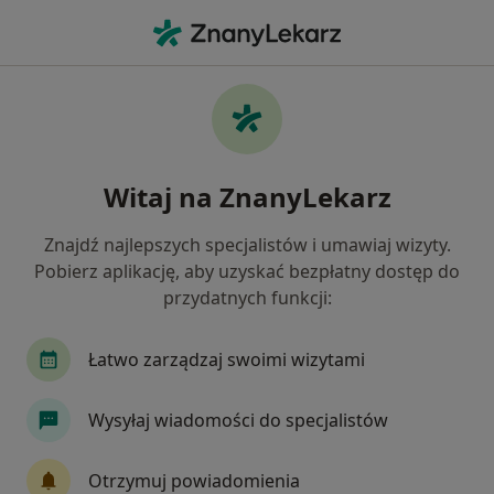
Me
Interna • Racibórz, śląskie
Filtry
• 1
Mapa
Interna placówki w Raciborzu
Witaj na ZnanyLekarz
Jak działają wyniki wyszukiwania
Znajdź najlepszych specjalistów i umawiaj wizyty.
Pobierz aplikację, aby uzyskać bezpłatny dostęp do
przydatnych funkcji:
Łatwo zarządzaj swoimi wizytami
Wysyłaj wiadomości do specjalistów
AMERICAN HEART OF POLAND S.A.
·
Więcej
Interna, Kardiologia, Chirurgia
Otrzymuj powiadomienia