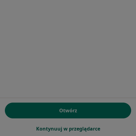
Serwis
Regulamin
Polityka prywatności pacjentów
Polityka prywatności profesjonalistów
Polityka prywatności dla profesjonalistów, których
dane pozyskaliśmy samodzielnie
Polityka cookies
Jak działają wyniki wyszukiwania
Dostępność
O nas
Praca
Rekrutujemy!
Otwórz
Partnerzy
Centrum prasowe
Kontynuuj w przeglądarce
Kontakt