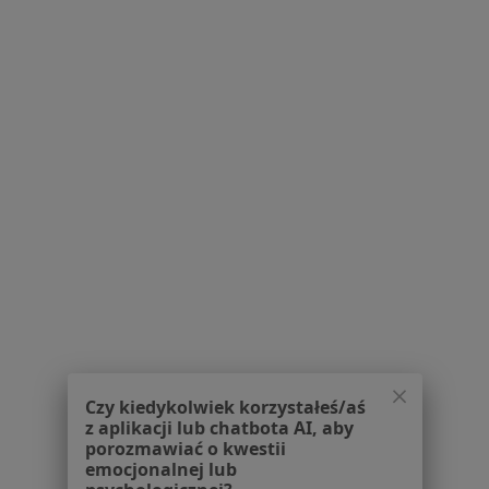
J-Med
·
Więcej
Interna, Pediatria, Chirurgia
Ocicka 51a, Racibórz
•
Mapa
Brak dostępnych specjalistów z wolnymi terminami w tym centrum medycznym.
Pokaż profil
Czy kiedykolwiek korzystałeś/aś
z aplikacji lub chatbota AI, aby
porozmawiać o kwestii
Na Lamżowcu
emocjonalnej lub
Interna, Medycyna rodzinna, Pediatria