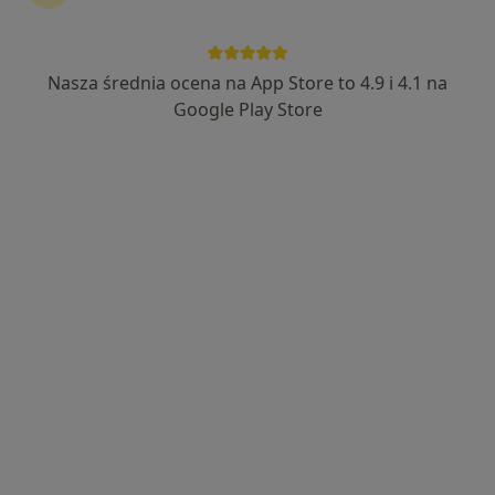
92 opinie
26 Marca 51, Wodzisław Śląski
•
Mapa
Brak dostępnych specjalistów z wolnymi terminami w tym centrum medycznym.
Nasza średnia ocena na App Store to 4.9 i 4.1 na
Google Play Store
Pokaż profil
Centrum Medyczne Medhouse
·
Więcej
Interna, Pediatria, Medycyna rodzinna
81 opinii
Radlińska 68, Wodzisław Śląski
•
Mapa