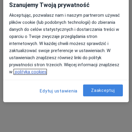
Szanujemy Twoją prywatność
Akceptując, pozwalasz nam i naszym partnerom używać
plików cookie (lub podobnych technologii) do zbierania
danych do celów statystycznych i dostarczania treści w
Bezpieczne płatności
oparciu o Twoje zwyczaje przeglądania stron
ZDROWISKO stomatologia i medycyna
internetowych. W każdej chwili możesz sprawdzić i
specjalistyczna
zaktualizować swoje preferencje w ustawieniach. W
·
Więcej
Interna, Endokrynologia dziecięca, Gastrologia
ustawieniach znajdziesz również linki do polityk
287 opinii
prywatności stron trzecich. Więcej informacji znajdziesz
w
polityka cookies
Bojkowska 43G, Gliwice
•
Mapa
Konsultacja gastrologiczna
400 zł
Zaakceptuj
Edytuj ustawienia
dr hab. n. med.
Michał Żorniak
gastrolog