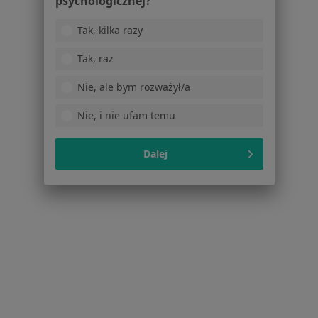
psychologicznej?
Ks. P. Skwary 41, Pszów
•
Mapa
Tak, kilka razy
Brak dostępnych specjalistów z wolnymi terminami w tym centrum medycznym.
Tak, raz
Pokaż profil
Nie, ale bym rozważył/a
Nie, i nie ufam temu
Dalej
Centrum E. Hartabus, P. Sobala
Interna, Medycyna pracy
Orkana 10, Radlin
•
Mapa
Brak dostępnych specjalistów z wolnymi terminami w tym centrum medycznym.