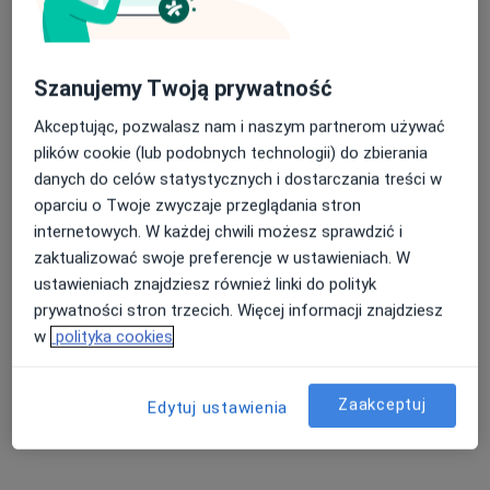
Pokaż profil
Szanujemy Twoją prywatność
Dostępni specjaliści
Akceptując, pozwalasz nam i naszym partnerom używać
plików cookie (lub podobnych technologii) do zbierania
Specjaliści znajdują się poza Racibórz, śląskie, w
danych do celów statystycznych i dostarczania treści w
obszarach bliskich Twojemu wyszukiwaniu.
oparciu o Twoje zwyczaje przeglądania stron
internetowych. W każdej chwili możesz sprawdzić i
zaktualizować swoje preferencje w ustawieniach. W
ustawieniach znajdziesz również linki do polityk
prywatności stron trzecich. Więcej informacji znajdziesz
w
polityka cookies
Zaakceptuj
Edytuj ustawienia
InCare Centrum Medyczne
·
Więcej
Laryngologia, Alergologia, Alergologia dziecięca
932 opinie