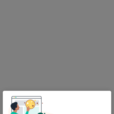
Brak dostępnych specjalistów z wolnymi terminami w tym centrum medycznym.
Pokaż profil
Centrum Medyczne Eskulap
·
Więcej
Laryngologia, Interna, Dermatologia
7 opinii
Kolejowa 19 a, Racibórz
•
Mapa
Konsultacja laryngologiczna
Brak dostępnych specjalistów z wolnymi terminami w tym centrum medycznym.