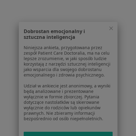
Strona Główna
Placówki
Laryngologia
Zmień miasto
Racibórz
Zmień miasto
Dobrostan emocjonalny i
sztuczna inteligencja
Niniejsza ankieta, przygotowana przez
zespół Patient Care Doctoralia, ma na celu
lepsze zrozumienie, w jaki sposób ludzie
Serwis
korzystają z narzędzi sztucznej inteligencji
jako wsparcia dla swojego dobrostanu
Regulamin
emocjonalnego i zdrowia psychicznego.
Polityka prywatności pacjentów
Udział w ankiecie jest anonimowy, a wyniki
Polityka prywatności profesjonalistów
będą analizowane i prezentowane
Polityka prywatności dla profesjonalistów, których
wyłącznie w formie zbiorczej. Pytania
dotyczące nastolatków są skierowane
dane pozyskaliśmy samodzielnie
wyłącznie do rodziców lub opiekunów
Polityka cookies
prawnych. Nie zbieramy informacji
Jak działają wyniki wyszukiwania
bezpośrednio od osób niepełnoletnich.
Dostępność
O nas