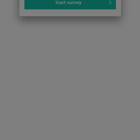
Start survey
Praca
Rekrutujemy!
Partnerzy
Centrum prasowe
Kontakt
Dla pacjentów
Lekarze
Placówki medyczne
Pytania i odpowiedzi
Usługi i zabiegi
Choroby
Pomoc
Aplikacje mobilne
Blog dla pacjentów
Dla profesjonalistów
Cennik
Dla lekarzy