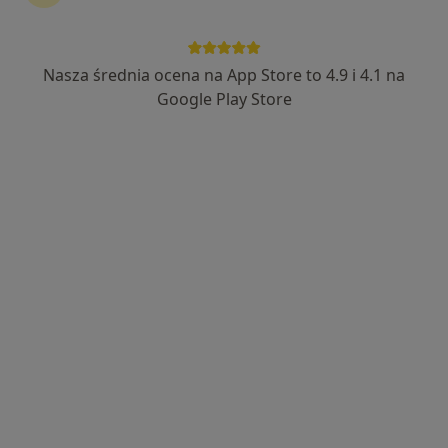
43 opinie
Hulczyńska 26, Racibórz
•
Mapa
Brak dostępnych specjalistów z wolnymi terminami w tym centrum medycznym.
Nasza średnia ocena na App Store to 4.9 i 4.1 na
Google Play Store
Pokaż profil
Centrum Medyczne Medhouse
·
Więcej
Laryngologia, Pediatria, Medycyna rodzinna
81 opinii
Radlińska 68, Wodzisław Śląski
•
Mapa