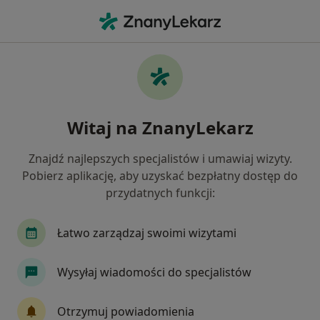
Me
Laryngologia • Racibórz, śląskie
Filtry
• 1
Mapa
Laryngologia placówki w Raciborzu
Witaj na ZnanyLekarz
Jak działają wyniki wyszukiwania
Znajdź najlepszych specjalistów i umawiaj wizyty.
Pobierz aplikację, aby uzyskać bezpłatny dostęp do
przydatnych funkcji:
Łatwo zarządzaj swoimi wizytami
Wysyłaj wiadomości do specjalistów
KLIMANEK CLINIC
·
Więcej
Laryngologia, Dietetyka, Ginekologia
Otrzymuj powiadomienia