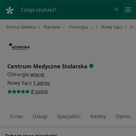
Me
Czego szukasz?
Strona Główna
Placówki
Chirurgia
Nowy Sącz
Ce
Zmień miasto
Centrum Medyczne Stolarska
Chirurgia
więcej
Nowy Sącz
1 adres
8 opinii
O nas
Usługi
Specjaliści
Adresy
Opinie
Zobacz inne placówki