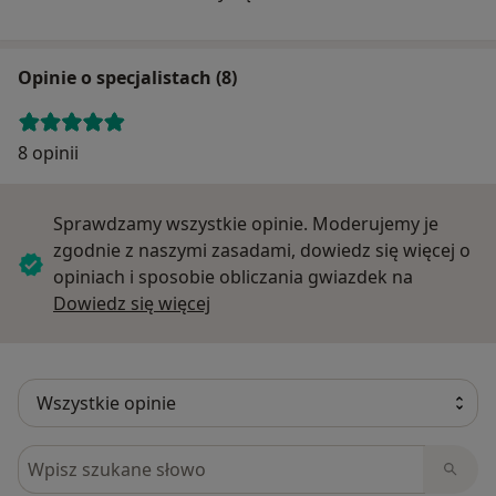
Zapraszamy serdecznie Państwa do kontaktu i
zapoznania się z ofertą Centrum Medycznego
Stolarska.
Opinie o specjalistach (8)
8 opinii
Sprawdzamy wszystkie opinie. Moderujemy je
zgodnie z naszymi zasadami, dowiedz się więcej o
opiniach i sposobie obliczania gwiazdek na
Dowiedz się więcej o opiniach
Dowiedz się więcej
Szukaj w opiniach