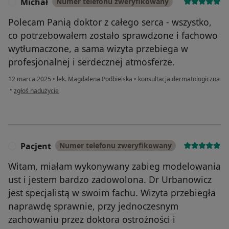
Michał
Numer telefonu zweryfikowany
M
Polecam Panią doktor z całego serca - wszystko,
co potrzebowałem zostało sprawdzone i fachowo
wytłumaczone, a sama wizyta przebiega w
profesjonalnej i serdecznej atmosferze.
12 marca 2025
•
lek. Magdalena Podbielska
•
konsultacja dermatologiczna
w opinii użytkownika Michał
•
zgłoś nadużycie
Pacjent
Numer telefonu zweryfikowany
P
Witam, miałam wykonywany zabieg modelowania
ust i jestem bardzo zadowolona. Dr Urbanowicz
jest specjalistą w swoim fachu. Wizyta przebiegła
naprawdę sprawnie, przy jednoczesnym
zachowaniu przez doktora ostrożności i