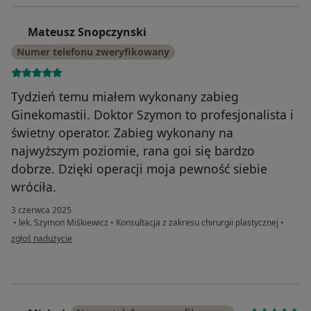
Mateusz Snopczynski
M
Numer telefonu zweryfikowany
Tydzień temu miałem wykonany zabieg
Ginekomastii. Doktor Szymon to profesjonalista i
świetny operator. Zabieg wykonany na
najwyższym poziomie, rana goi się bardzo
dobrze. Dzięki operacji moja pewność siebie
wróciła.
3 czerwca 2025
•
lek. Szymon Miśkiewicz
•
Konsultacja z zakresu chirurgii plastycznej
•
w opinii użytkownika Mateusz Snopczynski
zgłoś nadużycie