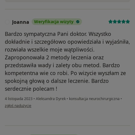
Joanna
Weryfikacja wizyty
J
Bardzo sympatyczna Pani doktor. Wszystko
dokładnie i szczegółowo opowiedziała i wyjaśniła,
rozwiała wszelkie moje wątpliwości.
Zaproponowała 2 metody leczenia oraz
przedstawiła wady i zalety obu metod. Bardzo
kompetentna wie co robi. Po wizycie wyszłam ze
spokojną głową o dalsze leczenie. Bardzo
serdecznie polecam !
4 listopada 2023
•
Aleksandra Dyrek
•
konsultacja neurochirurgiczna
•
w opinii użytkownika Joanna
zgłoś nadużycie