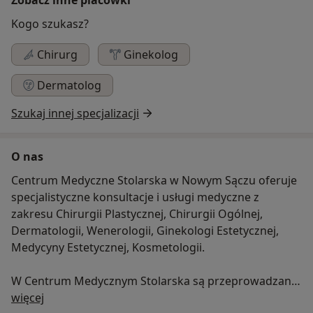
Kogo szukasz?
Chirurg
Ginekolog
Dermatolog
Szukaj innej specjalizacji
O nas
Centrum Medyczne Stolarska w Nowym Sączu oferuje
specjalistyczne konsultacje i usługi medyczne z
zakresu Chirurgii Plastycznej, Chirurgii Ogólnej,
Dermatologii, Wenerologii, Ginekologi Estetycznej,
Medycyny Estetycznej, Kosmetologii.
W Centrum Medycznym Stolarska są przeprowadzane
O nas
zabiegi z ambulatoryjnej chirurgii plastycznej przez
więcej