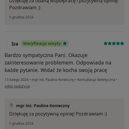
Dziękuję za udaną współpracę i pozytywną opinię!
Pozdrawiam :)
5 grudnia 2024
Iza
Weryfikacja wizyty
I
Bardzo sympatyczna Pani. Okazuje
zainteresowanie problemem. Odpowiada na
każde pytanie. Widać że kocha swoją pracę
13 lutego 2024
•
mgr inż. Paulina Konieczny
•
Konsultacja dietetyczna
•
w opinii użytkownika Iza
zgłoś nadużycie
mgr inż. Paulina Konieczny
Dziękuję za pozytywną opinię! Pozdrawiam :)
5 grudnia 2024