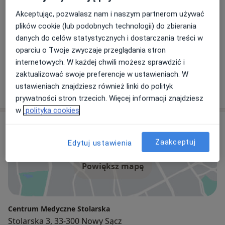
Chirurg
Akceptując, pozwalasz nam i naszym partnerom używać
W zakres działalności Centrum Medycznego Stolarska
plików cookie (lub podobnych technologii) do zbierania
wchodzi również Stolarska Estetique - centrum
danych do celów statystycznych i dostarczania treści w
kosmetologii i medycyny estetycznej oferujące szeroki
oparciu o Twoje zwyczaje przeglądania stron
wachlarz zabiegów.
Rafał Mazur
internetowych. W każdej chwili możesz sprawdzić i
Chirurg
zaktualizować swoje preferencje w ustawieniach. W
Dysponujemy laserem Fotona 4D Spectro, którym
30 opinii
ustawieniach znajdziesz również linki do polityk
można wykonać wiele wyspecjalizowanych zabiegów
prywatności stron trzecich. Więcej informacji znajdziesz
laseroterapii (m.in. odmładzające, stymulujące,
w
polityka cookies
redukujące rumień, przebarwienia, blizny, blizny po
Adres
trądziku, cesarskim cięciu, redukujące rozstępy zabiegi
przeciwtrądzikowe, leczenie chrapania, etc.) oraz
Zaakceptuj
Edytuj ustawienia
laserem Neauvia EpilMe przeznaczonym do trwałej
epilacji laserowej.
Powiększ mapę
Współpracujemy z wykwalifikowanymi Specjalistami
posiadającymi kompleksową wiedzę i doświadczenie
Centrum Medyczne Stolarska
oraz indywidualne podejście do każdego Pacjenta.
Stolarska 3, 33-300 Nowy Sącz