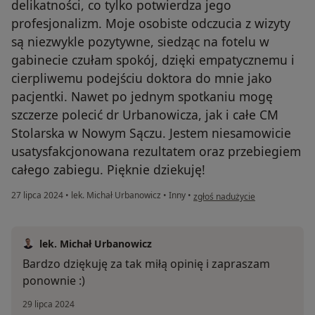
delikatności, co tylko potwierdza jego
profesjonalizm. Moje osobiste odczucia z wizyty
są niezwykle pozytywne, siedząc na fotelu w
gabinecie czułam spokój, dzięki empatycznemu i
cierpliwemu podejściu doktora do mnie jako
pacjentki. Nawet po jednym spotkaniu mogę
szczerze polecić dr Urbanowicza, jak i całe CM
Stolarska w Nowym Sączu. Jestem niesamowicie
usatysfakcjonowana rezultatem oraz przebiegiem
całego zabiegu. Pięknie dziekuję!
w opinii użytkownika Pacjent
27 lipca 2024
•
lek. Michał Urbanowicz
•
Inny
•
zgłoś nadużycie
lek. Michał Urbanowicz
Bardzo dziękuję za tak miłą opinię i zapraszam
ponownie :)
29 lipca 2024