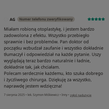
AG
Numer telefonu zweryfikowany
A
Miałam robioną otoplastykę, i jestem bardzo
zadowolona z efektu. Wszystko przebiegło
sprawnie i bez problemów. Pan doktor od
początku wzbudzał zaufanie i wszystko dokładnie
tłumaczył i odpowiedział na każde pytanie. Uszy
wyglądają teraz bardzo naturalnie i ładnie,
dokładnie tak, jak chciałam.
Polecam serdecznie każdemu, kto szuka dobrego
i życzliwego chirurga. Dziękuję za wszystko,
naprawdę jestem wdzięczna!
w opinii użytkownika AG
7 sierpnia 2025
•
lek. Szymon Miśkiewicz
•
Inny
•
zgłoś nadużycie