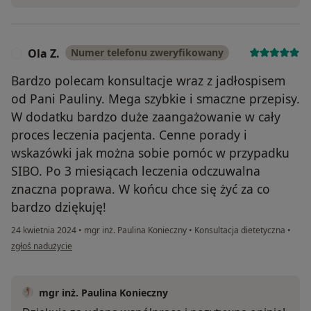
Ola Z.
Numer telefonu zweryfikowany
O
Bardzo polecam konsultacje wraz z jadłospisem
od Pani Pauliny. Mega szybkie i smaczne przepisy.
W dodatku bardzo duże zaangażowanie w cały
proces leczenia pacjenta. Cenne porady i
wskazówki jak można sobie pomóc w przypadku
SIBO. Po 3 miesiącach leczenia odczuwalna
znaczna poprawa. W końcu chce się żyć za co
bardzo dziękuję!
24 kwietnia 2024
•
mgr inż. Paulina Konieczny
•
Konsultacja dietetyczna
•
w opinii użytkownika Ola Z.
zgłoś nadużycie
mgr inż. Paulina Konieczny