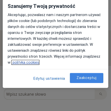
Szanujemy Twoją prywatność
Opinie o specjalistach (4)
Akceptując, pozwalasz nam i naszym partnerom używać
plików cookie (lub podobnych technologii) do zbierania
4 opinie
danych do celów statystycznych i dostarczania treści w
oparciu o Twoje zwyczaje przeglądania stron
internetowych. W każdej chwili możesz sprawdzić i
Sprawdzamy wszystkie opinie. Moderujemy je
zaktualizować swoje preferencje w ustawieniach. W
zgodnie z naszymi zasadami, dowiedz się więcej o
ustawieniach znajdziesz również linki do polityk
opiniach i sposobie obliczania gwiazdek na
Dowiedz się więcej o opiniach
prywatności stron trzecich. Więcej informacji znajdziesz
Dowiedz się więcej
w
polityka cookies
Zaakceptuj
Edytuj ustawienia
Szukaj w opiniach