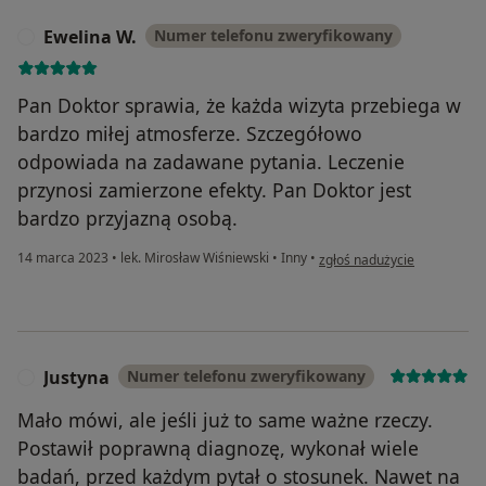
Ewelina W.
Numer telefonu zweryfikowany
E
Pan Doktor sprawia, że każda wizyta przebiega w
bardzo miłej atmosferze. Szczegółowo
odpowiada na zadawane pytania. Leczenie
przynosi zamierzone efekty. Pan Doktor jest
bardzo przyjazną osobą.
w opinii użytkownika Ewelin
14 marca 2023
•
lek. Mirosław Wiśniewski
•
Inny
•
zgłoś nadużycie
Justyna
Numer telefonu zweryfikowany
J
Mało mówi, ale jeśli już to same ważne rzeczy.
Postawił poprawną diagnozę, wykonał wiele
badań, przed każdym pytał o stosunek. Nawet na