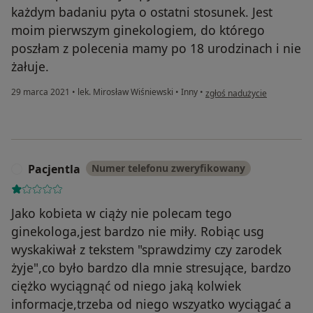
każdym badaniu pyta o ostatni stosunek. Jest
moim pierwszym ginekologiem, do którego
poszłam z polecenia mamy po 18 urodzinach i nie
żałuje.
w opinii użytkownika Justyn
29 marca 2021
•
lek. Mirosław Wiśniewski
•
Inny
•
zgłoś nadużycie
Pacjentla
Numer telefonu zweryfikowany
P
Jako kobieta w ciąży nie polecam tego
ginekologa,jest bardzo nie miły. Robiąc usg
wyskakiwał z tekstem "sprawdzimy czy zarodek
żyje",co było bardzo dla mnie stresujące, bardzo
ciężko wyciągnąć od niego jaką kolwiek
informacje,trzeba od niego wszyatko wyciągać a