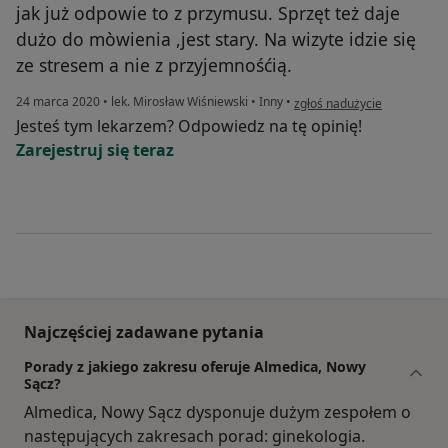
jak już odpowie to z przymusu. Sprzęt też daje
dużo do mòwienia ,jest stary. Na wizyte idzie się
ze stresem a nie z przyjemnośćią.
w opinii użytkownika Pacjen
24 marca 2020
•
lek. Mirosław Wiśniewski
•
Inny
•
zgłoś nadużycie
Jesteś tym lekarzem? Odpowiedz na tę opinię!
Zarejestruj się teraz
Najczęściej zadawane pytania
Porady z jakiego zakresu oferuje Almedica, Nowy
Sącz?
Almedica, Nowy Sącz dysponuje dużym zespołem o
następujących zakresach porad: ginekologia.