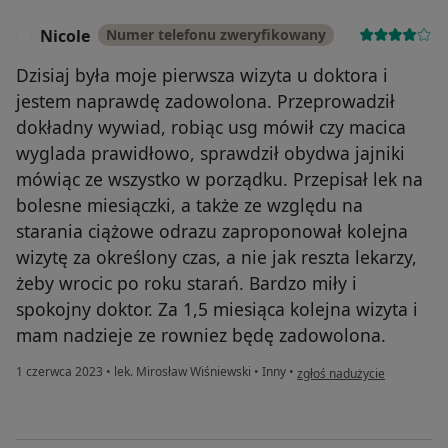
Nicole
Numer telefonu zweryfikowany
N
Dzisiaj była moje pierwsza wizyta u doktora i
jestem naprawdę zadowolona. Przeprowadził
dokładny wywiad, robiąc usg mówił czy macica
wyglada prawidłowo, sprawdził obydwa jajniki
mówiąc ze wszystko w porządku. Przepisał lek na
bolesne miesiączki, a także ze względu na
starania ciążowe odrazu zaproponował kolejna
wizytę za określony czas, a nie jak reszta lekarzy,
żeby wrocic po roku starań. Bardzo miły i
spokojny doktor. Za 1,5 miesiąca kolejna wizyta i
mam nadzieje ze rowniez będę zadowolona.
w opinii użytkownika Nicole
1 czerwca 2023
•
lek. Mirosław Wiśniewski
•
Inny
•
zgłoś nadużycie