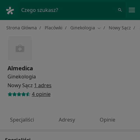
Me
Czego szukasz?
Strona Główna
Placówki
Ginekologia
Nowy Sącz
Zmień miasto
Almedica
Ginekologia
Nowy Sącz
1 adres
4 opinie
Specjaliści
Adresy
Opinie
Specjaliści