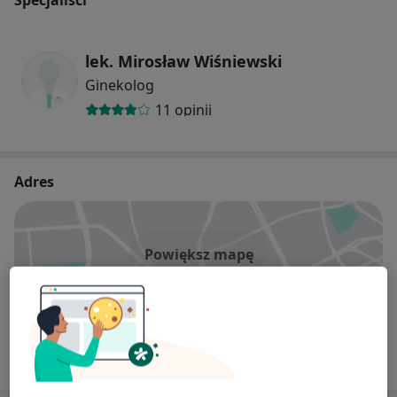
lek. Mirosław Wiśniewski
Ginekolog
11 opinii
Adres
Powiększ mapę
Almedica
Nawojowska 292, 33-300 Nowy Sącz