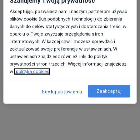
Szanujemy Twoją prywatność
Akceptując, pozwalasz nam i naszym partnerom używać
plików cookie (lub podobnych technologii) do zbierania
Nasza średnia ocena na App Store to 4.9 i 4.1 na
Nie znaleźliśmy specjalistów spełniających
danych do celów statystycznych i dostarczania treści w
Google Play Store
podane kryteria
oparciu o Twoje zwyczaje przeglądania stron
internetowych. W każdej chwili możesz sprawdzić i
Spróbuj zmienić wybraną lokalizację lub wypróbuj
zaktualizować swoje preferencje w ustawieniach. W
konsultacje online ze specjalistami z całego kraju.
ustawieniach znajdziesz również linki do polityk
prywatności stron trzecich. Więcej informacji znajdziesz
Zmień lokalizację
w
polityka cookies
Poszukaj konsultacji online
Zaakceptuj
Edytuj ustawienia
Serwis