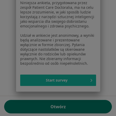
Niniejsza ankieta, przygotowana przez
NIP: ⁠7010224868
zespół Patient Care Doctoralia, ma na celu
lepsze zrozumienie, w jaki sposób ludzie
KRS: ⁠0000347997
korzystają z narzędzi sztucznej inteligencji
REGON: ⁠142276657
jako wsparcia dla swojego dobrostanu
emocjonalnego i zdrowia psychicznego.
Sąd Rejonowy dla m.st. Warszawy w Warszawie XII
Udział w ankiecie jest anonimowy, a wyniki
Wydział Gospodarczy KRS
będą analizowane i prezentowane
wyłącznie w formie zbiorczej. Pytania
Facebook
otwiera się w nowej karcie
dotyczące nastolatków są skierowane
wyłącznie do rodziców lub opiekunów
prawnych. Nie zbieramy informacji
bezpośrednio od osób niepełnoletnich.
otwiera się w nowej karcie
otwiera się w nowej karcie
otwiera się w nowej karcie
otwiera się w nowej karci
otwiera się
otwi
Polska
,
Türkiye
,
España
,
Italia
,
Deutschland
,
Česko
,
otwiera się w nowej karcie
otwiera się w nowej karcie
otwiera się w nowej karcie
otwiera się w nowej kar
otwiera się 
otwier
Portugal
,
México
,
Chile
,
Brasil
,
Argentina
,
Perú
,
Start survey
otwiera się w nowej karc
Colombia
Płatności kartą
ROZPORZĄDZENIE (UE) 2022/2065 (DSA) art. 24:
Otwórz
15.395.179 użytkowników/miesiąc - Czerwiec 2026