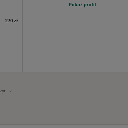
Pokaż profil
270 zł
czyn
asto
Zmień miasto