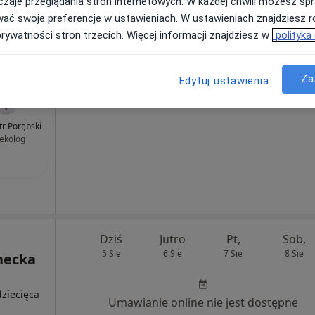
zaje przeglądania stron internetowych. W każdej chwili możesz spr
wać swoje preferencje w ustawieniach. W ustawieniach znajdziesz ró
wego), Warszawa
•
Mapa
prywatności stron trzecich. Więcej informacji znajdziesz w
polityka
280 zł
Za
Edytuj ustawienia
otr Porębski
ekolog
Dziś
Jutro
Pt,
Sob,
5 Sie
6 Sie
7 Sie
8 Sie
hecka
dziecięca
Umawianie online nie jest dostępne