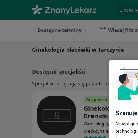
specjaliz
Dostępne terminy
Więcej filtr
Ginekologia placówki w Tarczynie
Dostępni specjaliści
Specjaliści znajdują się poza Tarczyn, mazow
Bezpieczne płatności
Ginekologia
Szanuje
Branickiego 10
Ginekologia, Położnictwo,
Akceptując
·
Wi
Medycyna estetyczna
technologii