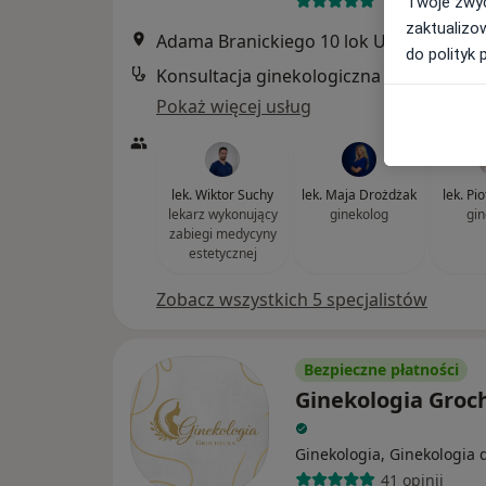
198 opinii
Twoje zwyc
zaktualizo
Adama Branickiego 10 lok U6 (obok sklepu rowero
do polityk 
Konsultacja ginekologiczna
Pokaż więcej usług
lek. Wiktor Suchy
lek. Maja Drożdżak
lek. Pi
lekarz wykonujący
ginekolog
gin
zabiegi medycyny
estetycznej
Zobacz wszystkich 5 specjalistów
Bezpieczne płatności
Ginekologia Groc
Ginekologia, Ginekologia 
41 opinii