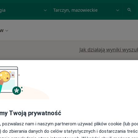
acja, badanie lub nazwisko
miasto lub dzielnica
ów
Jak działają wyniki wysz
ieckie, w obszarach bliskich Twojemu wyszukiwaniu.
Dziś
Jutro
Pt,
Sob,
5 Sie
6 Sie
7 Sie
8 Sie
my Twoją prywatność
, pozwalasz nam i naszym partnerom używać plików cookie (lub p
Umawianie online nie jest dostępne
ęcej
) do zbierania danych do celów statystycznych i dostarczania treśc
Pokaż profil