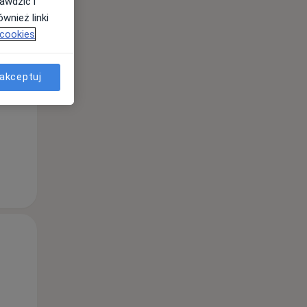
awdzić i
wnież linki
 cookies
akceptuj
Ndz,
Pon,
Wt,
9 Sie
10 Sie
11 Sie