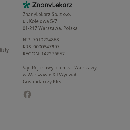
Kontakt
ZnanyLekarz - Strona główna
ZnanyLekarz Sp. z o.o.
ul. Kolejowa 5/7
01-217 Warszawa, Polska
NIP: ⁠7010224868
KRS: ⁠0000347997
isty
REGON: ⁠142276657
Sąd Rejonowy dla m.st. Warszawy
w Warszawie XII Wydział
Gospodarczy KRS
Facebook
otwiera się w nowej karcie