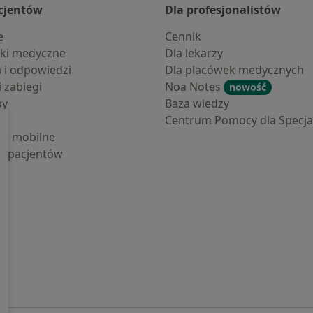
cjentów
Dla profesjonalistów
e
Cennik
ki medyczne
Dla lekarzy
a i odpowiedzi
Dla placówek medycznych
i zabiegi
Noa Notes
nowość
by
Baza wiedzy
Centrum Pomocy dla Specjal
cje mobilne
la pacjentów