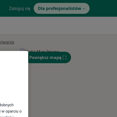
Zaloguj się
Dla profesjonalistów
ukiwania
Powiększ mapę
Ndz,
Pon,
Wt,
9 Sie
10 Sie
11 Sie
odobnych
i w oparciu o