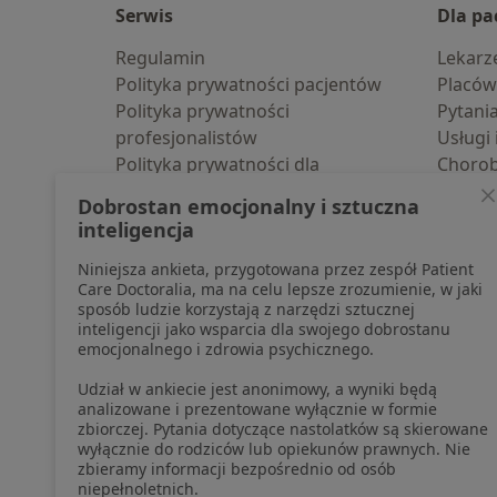
Serwis
Dla pa
Regulamin
Lekarz
Polityka prywatności pacjentów
Placów
Polityka prywatności
Pytani
profesjonalistów
Usługi 
Polityka prywatności dla
Choro
profesjonalistów, których dane
Pomoc
Dobrostan emocjonalny i sztuczna
pozyskaliśmy samodzielnie
Aplika
inteligencja
Polityka cookies
Blog d
Niniejsza ankieta, przygotowana przez zespół Patient
Jak działają wyniki wyszukiwania
Care Doctoralia, ma na celu lepsze zrozumienie, w jaki
Dostępność
sposób ludzie korzystają z narzędzi sztucznej
O nas
inteligencji jako wsparcia dla swojego dobrostanu
emocjonalnego i zdrowia psychicznego.
Praca
Rekrutujemy!
Partnerzy
Udział w ankiecie jest anonimowy, a wyniki będą
Centrum prasowe
analizowane i prezentowane wyłącznie w formie
zbiorczej. Pytania dotyczące nastolatków są skierowane
Kontakt
wyłącznie do rodziców lub opiekunów prawnych. Nie
zbieramy informacji bezpośrednio od osób
niepełnoletnich.