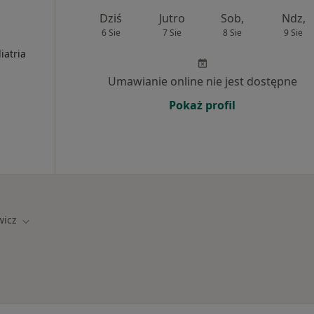
Dziś
Jutro
Sob,
Ndz,
6 Sie
7 Sie
8 Sie
9 Sie
iatria
Umawianie online nie jest dostępne
Pokaż profil
wicz
iasto
Zmień miasto