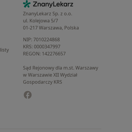
Kontakt
ZnanyLekarz - Strona główna
ZnanyLekarz Sp. z o.o.
ul. Kolejowa 5/7
01-217 Warszawa, Polska
NIP: ⁠7010224868
KRS: ⁠0000347997
isty
REGON: ⁠142276657
Sąd Rejonowy dla m.st. Warszawy
w Warszawie XII Wydział
Gospodarczy KRS
Facebook
otwiera się w nowej karcie