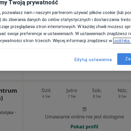
my Twoją prywatność
, pozwalasz nam i naszym partnerom używać plików cookie (lub p
ia
Dziś
Jutro
Sob,
Ndz,
) do zbierania danych do celów statystycznych i dostarczania treśc
6 Sie
7 Sie
8 Sie
9 Sie
zaje przeglądania stron internetowych. W każdej chwili możesz spr
wać swoje preferencje w ustawieniach. W ustawieniach znajdziesz ró
prywatności stron trzecich. Więcej informacji znajdziesz w
polityka
Umawianie online nie jest dostępne
ej
Pokaż profil
Za
Edytuj ustawienia
entrum
Dziś
Jutro
Sob,
Ndz,
)
6 Sie
7 Sie
8 Sie
9 Sie
·
listyka
Umawianie online nie jest dostępne
Pokaż profil