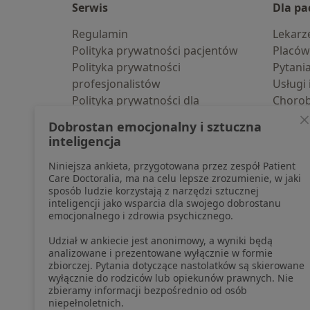
Serwis
Dla pa
Regulamin
Lekarz
Polityka prywatności pacjentów
Placów
Polityka prywatności
Pytani
profesjonalistów
Usługi 
Polityka prywatności dla
Choro
profesjonalistów, których dane
Pomoc
Dobrostan emocjonalny i sztuczna
pozyskaliśmy samodzielnie
Aplika
inteligencja
Polityka cookies
Blog d
Niniejsza ankieta, przygotowana przez zespół Patient
Jak działają wyniki wyszukiwania
Care Doctoralia, ma na celu lepsze zrozumienie, w jaki
Dostępność
sposób ludzie korzystają z narzędzi sztucznej
O nas
inteligencji jako wsparcia dla swojego dobrostanu
emocjonalnego i zdrowia psychicznego.
Praca
Rekrutujemy!
Partnerzy
Udział w ankiecie jest anonimowy, a wyniki będą
Centrum prasowe
analizowane i prezentowane wyłącznie w formie
zbiorczej. Pytania dotyczące nastolatków są skierowane
Kontakt
wyłącznie do rodziców lub opiekunów prawnych. Nie
zbieramy informacji bezpośrednio od osób
niepełnoletnich.