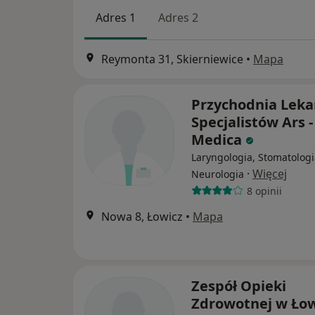
Adres 1
Adres 2
Reymonta 31, Skierniewice
•
Mapa
Przychodnia Leka
Specjalistów Ars -
Medica
Laryngologia, Stomatologi
·
Więcej
Neurologia
8 opinii
Nowa 8, Łowicz
•
Mapa
Zespół Opieki
Zdrowotnej w Ło