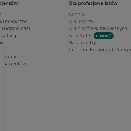
cjentów
Dla profesjonalistów
e
Cennik
ki medyczne
Dla lekarzy
a i odpowiedzi
Dla placówek medycznych
i zabiegi
Noa Notes
nowość
by
Baza wiedzy
Centrum Pomocy dla Specjal
cje mobilne
la pacjentów