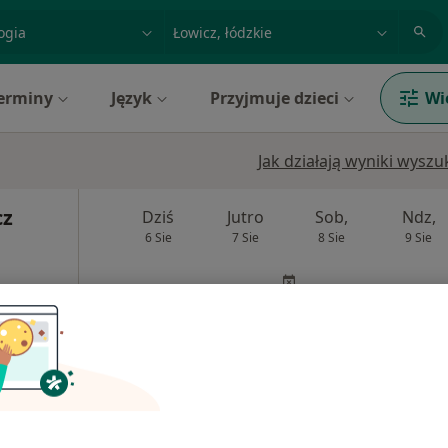
acja, badanie lub nazwisko
miasto lub dzielnica
erminy
Język
Przyjmuje dzieci
Wi
Jak działają wyniki wysz
cz
Dziś
Jutro
Sob,
Ndz,
6 Sie
7 Sie
8 Sie
9 Sie
·
Interna
Umawianie online nie jest dostępne
Pokaż profil