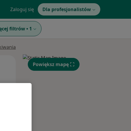
Zaloguj się
Dla profesjonalistów
ęcej filtrów
•
1
ukiwania
Pon,
Wt,
Śr,
Powiększ mapę
10 Sie
11 Sie
12 Sie