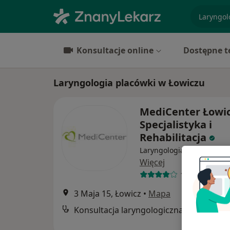
specjaliz
Konsultacje online
Dostępne t
Laryngologia placówki w Łowiczu
MediCenter Łowi
Specjalistyka i
Rehabilitacja
Laryngologia, Ortopedia, 
Więcej
18 opinii
3 Maja 15, Łowicz
•
Mapa
Konsultacja laryngologiczna