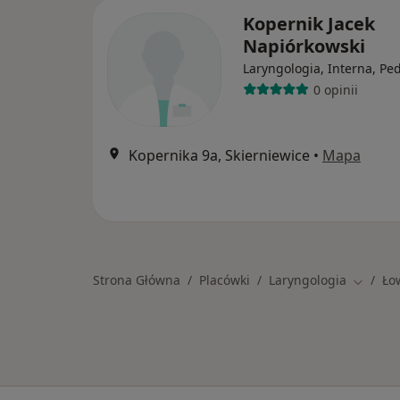
Kopernik Jacek
Napiórkowski
Laryngologia, Interna, Ped
0 opinii
Kopernika 9a, Skierniewice
•
Mapa
Strona Główna
Placówki
Laryngologia
Ło
Zmień m