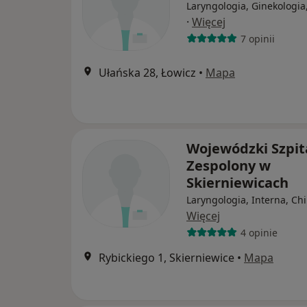
Laryngologia, Ginekologia
·
Więcej
7 opinii
Ułańska 28, Łowicz
•
Mapa
Wojewódzki Szpit
Zespolony w
Skierniewicach
Laryngologia, Interna, Ch
Więcej
4 opinie
Rybickiego 1, Skierniewice
•
Mapa