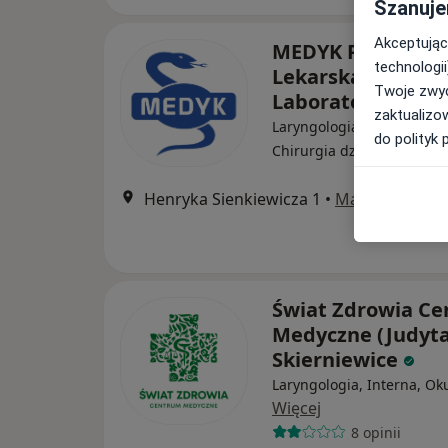
Szanuje
Akceptując
MEDYK Przychodn
technologii
Lekarska i
Twoje zwyc
Laboratorium
zaktualizo
Laryngologia, Alergologia,
do polityk 
·
Więc
Chirurgia dziecięca
Henryka Sienkiewicza 1
•
Mapa
Świat Zdrowia C
Medyczne (Judyta
Skierniewice
Laryngologia, Interna, Oku
Więcej
8 opinii