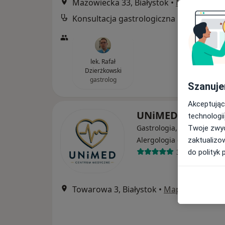
Mazowiecka 33, Białystok
•
Mapa
Konsultacja gastrologiczna
lek. Rafał
Dzierżkowski
gastrolog
Szanuje
Akceptując
UNiMED
technologii
Gastrologia, Alergologia,
Twoje zwyc
·
Wi
Alergologia dziecięca
zaktualizo
3375 opinii
do polityk 
Towarowa 3, Białystok
•
Mapa