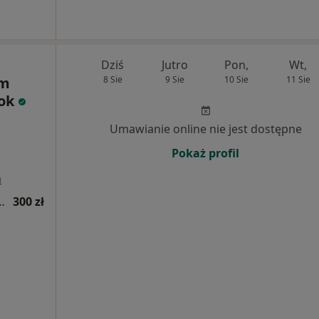
Dziś
Jutro
Pon,
Wt,
um
8 Sie
9 Sie
10 Sie
11 Sie
tok
Umawianie online nie jest dostępne
Pokaż profil
a
ogiczna (kolejna wizyta)
300 zł