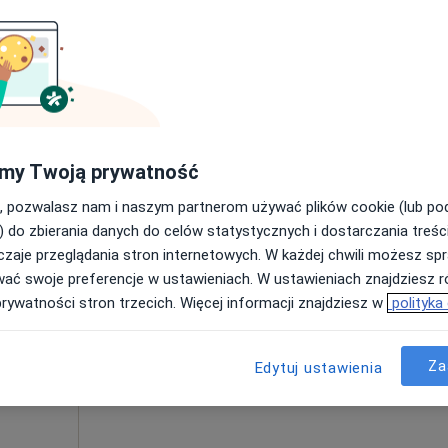
od 220 zł
my Twoją prywatność
, pozwalasz nam i naszym partnerom używać plików cookie (lub p
Dziś
Jutro
Pon,
Wt,
) do zbierania danych do celów statystycznych i dostarczania treśc
8 Sie
9 Sie
10 Sie
11 Sie
zaje przeglądania stron internetowych. W każdej chwili możesz spr
ęcej
wać swoje preferencje w ustawieniach. W ustawieniach znajdziesz ró
prywatności stron trzecich. Więcej informacji znajdziesz w
polityka
Umawianie online nie jest dostępne
Pokaż profil
Za
Edytuj ustawienia