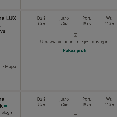
ne LUX
Dziś
Jutro
Pon,
Wt,
.
8 Sie
9 Sie
10 Sie
11 Sie
twa
Umawianie online nie jest dostępne
Pokaż profil
iałystok
•
Mapa
ne
Dziś
Jutro
Pon,
Wt,
ok
8 Sie
9 Sie
10 Sie
11 Sie
·
Urologia