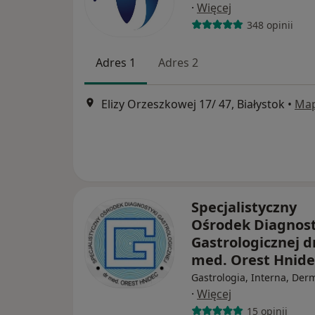
·
Więcej
348 opinii
Adres 1
Adres 2
Elizy Orzeszkowej 17/ 47, Białystok
•
Ma
Specjalistyczny
Ośrodek Diagnost
Gastrologicznej dr
med. Orest Hnid
Gastrologia, Interna, Der
·
Więcej
15 opinii