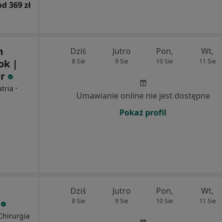
od 369 zł
m
Dziś
Jutro
Pon,
Wt,
ok |
8 Sie
9 Sie
10 Sie
11 Sie
er
·
atria
Umawianie online nie jest dostępne
Pokaż profil
Dziś
Jutro
Pon,
Wt,
R
8 Sie
9 Sie
10 Sie
11 Sie
Chirurgia