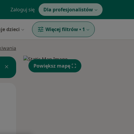
Zaloguj się
Dla profesjonalistów
je dzieci
Więcej filtrów
•
1
ukiwania
Powiększ mapę
Śr,
Czw,
Pt,
12 Sie
13 Sie
14 Sie