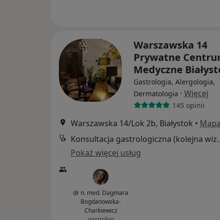
Warszawska 14
Prywatne Centr
Medyczne Białys
Gastrologia, Alergologia,
·
Więcej
Dermatologia
145 opinii
Warszawska 14/Lok 2b, Białystok
•
Map
Konsultacja gastrol
Pokaż więcej usług
dr n. med. Dagmara
Bogdanowska-
Charkiewicz
gastrolog