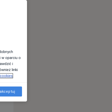
odobnych
Śr,
Czw,
Pt,
i w oparciu o
12 Sie
13 Sie
14 Sie
awdzić i
wnież linki
 cookies
akceptuj