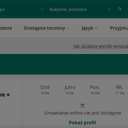
acja, badanie lub nazwisko
miasto lub dzielnica
zenie
Dostępne terminy
Język
Przyjmu
Jak działają wyniki wysz
Dziś
Jutro
Pon,
Wt,
ne
8 Sie
9 Sie
10 Sie
11 Sie
Umawianie online nie jest dostępne
Pokaż profil