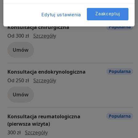
Umów
Zaakceptuj
Edytuj ustawienia
Konsultacja chirurgiczna
Popularna
Konsultacja chirurgiczna
Od 300 zł
Szczegóły
Umów
Konsultacja endokrynologiczna
Popularna
Konsultacja endokrynologiczna
Od 250 zł
Szczegóły
Umów
Konsultacja reumatologiczna
Popularna
(pierwsza wizyta)
konsultacja reumatologiczna (pierwsza
300 zł
Szczegóły