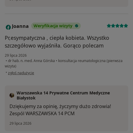
Joanna
Weryfikacja wizyty
J
Pr,esympatyczna , ciepła kobieta. Wszystko
szczegółowo wyjaśniła. Gorąco polecam
29 lipca 2026
•
dr hab. n. med. Anna Górska
•
konsultacja reumatologiczna (pierwsza
wizyta)
w opinii użytkownika Joanna
•
zgłoś nadużycie
Warszawska 14 Prywatne Centrum Medyczne
Białystok
Dziękujemy za opinię, życzymy dużo zdrowia!
Zespól WARSZAWSKA 14 PCM
29 lipca 2026