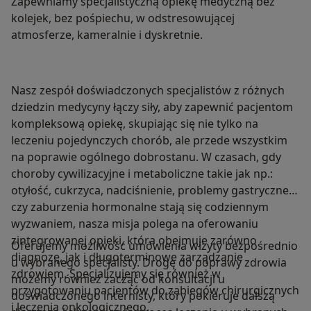
Zapewniamy specjalistyczną opiekę medyczną bez
kolejek, bez pośpiechu, w odstresowującej
atmosferze, kameralnie i dyskretnie.
Nasz zespół doświadczonych specjalistów z różnych
dziedzin medycyny łączy siły, aby zapewnić pacjentom
kompleksową opiekę, skupiając się nie tylko na
leczeniu pojedynczych chorób, ale przede wszystkim
na poprawie ogólnego dobrostanu. W czasach, gdy
choroby cywilizacyjne i metaboliczne takie jak np.:
otyłość, cukrzyca, nadciśnienie, problemy gastryczne
czy zaburzenia hormonalne stają się codziennym
wyzwaniem, nasza misja polega na oferowaniu
zintegrowanej opieki, która obejmuje zarówno
Oferujemy możliwość umówienia wizyty bezpośrednio
diagnozę, jak i długoterminowe zarządzanie
u wybranego specjalisty. Drogę do poprawy zdrowia
zdrowiem. Specjalizujemy się również w
możemy również zacząć od konsultacji u
przygotowaniu pacjentów do zabiegów chirurgicznych
doświadczonego internisty, który pokieruje dalszą
i leczenia onkologicznego.