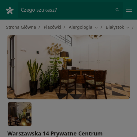
Me
Czego szukasz?
Strona Główna
Placówki
Alergologia
Białystok
Zmień miasto
Zmie
Warszawska 14 Prywatne Centrum