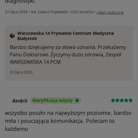
diagnostyki.
w opinii użytkownika Le
31 lipca 2026
•
lek. Łukasz Popławski
•
USG brzucha
•
zgłoś nadużycie
Warszawska 14 Prywatne Centrum Medyczne
Białystok
Bardzo dziękujemy za słowa uznania. Przekażemy
Panu Doktorowi. Życzymy dużo zdrowia, Zespół
WARSZAWSKA 14 PCM
31 lipca 2026
Andrii
Weryfikacja wizyty
A
wszystko poszło na najwyższym poziomie, bardzo
miła i pouczająca komunikacja. Polecam to
każdemu