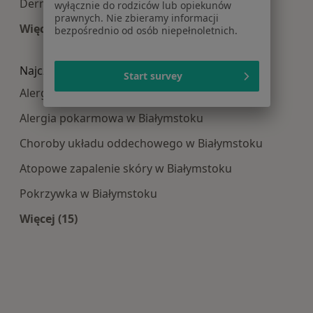
Dermatologia centra medyczne w Białymstoku
wyłącznie do rodziców lub opiekunów
prawnych. Nie zbieramy informacji
Więcej (9)
bezpośrednio od osób niepełnoletnich.
Więcej w kategorii: Najpopularniesze centra m
Najczęście leczone choroby
Start survey
Alergia w Białymstoku
Alergia pokarmowa w Białymstoku
Choroby układu oddechowego w Białymstoku
Atopowe zapalenie skóry w Białymstoku
Pokrzywka w Białymstoku
Więcej (15)
Więcej w kategorii: Najczęście leczone choroby