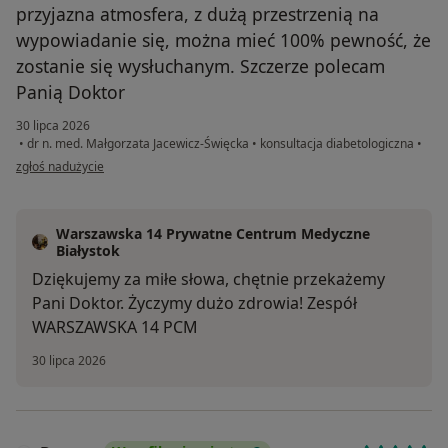
przyjazna atmosfera, z dużą przestrzenią na
wypowiadanie się, można mieć 100% pewność, że
zostanie się wysłuchanym. Szczerze polecam
Panią Doktor
30 lipca 2026
•
dr n. med. Małgorzata Jacewicz-Święcka
•
konsultacja diabetologiczna
•
w opinii użytkownika JR
zgłoś nadużycie
Warszawska 14 Prywatne Centrum Medyczne
Białystok
Dziękujemy za miłe słowa, chętnie przekażemy
Pani Doktor. Życzymy dużo zdrowia! Zespół
WARSZAWSKA 14 PCM
30 lipca 2026