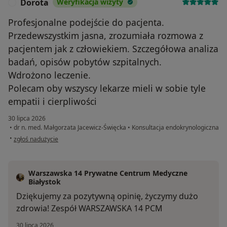
Dorota
Weryfikacja wizyty
D
Profesjonalne podejście do pacjenta.
Przedewszystkim jasna, zrozumiała rozmowa z
pacjentem jak z człowiekiem. Szczegółowa analiza
badań, opisów pobytów szpitalnych.
Wdrożono leczenie.
Polecam oby wszyscy lekarze mieli w sobie tyle
empatii i cierpliwości
30 lipca 2026
•
dr n. med. Małgorzata Jacewicz-Święcka
•
Konsultacja endokrynologiczna
w opinii użytkownika Dorota
•
zgłoś nadużycie
Warszawska 14 Prywatne Centrum Medyczne
Białystok
Dziękujemy za pozytywną opinię, życzymy dużo
zdrowia! Zespół WARSZAWSKA 14 PCM
30 lipca 2026