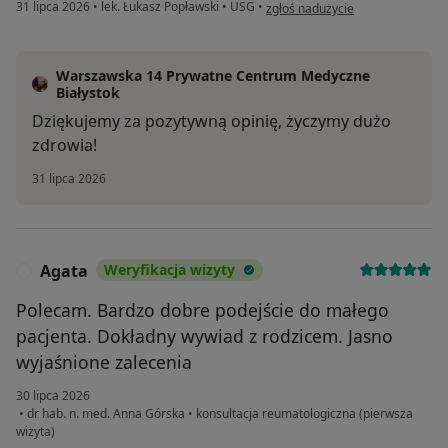
w opinii użytkownika Andrii
31 lipca 2026
•
lek. Łukasz Popławski
•
USG
•
zgłoś nadużycie
Warszawska 14 Prywatne Centrum Medyczne
Białystok
Dziękujemy za pozytywną opinię, życzymy dużo
zdrowia!
31 lipca 2026
Agata
Weryfikacja wizyty
A
Polecam. Bardzo dobre podejście do małego
pacjenta. Dokładny wywiad z rodzicem. Jasno
wyjaśnione zalecenia
30 lipca 2026
•
dr hab. n. med. Anna Górska
•
konsultacja reumatologiczna (pierwsza
wizyta)