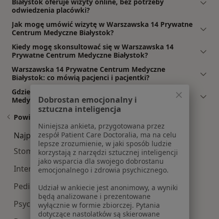
Białystok oferuje wizyty online, bez potrzeby
odwiedzenia placówki?
Jak mogę umówić wizytę w Warszawska 14 Prywatne
Centrum Medyczne Białystok?
Kiedy mogę skonsultować się w Warszawska 14
Prywatne Centrum Medyczne Białystok?
Warszawska 14 Prywatne Centrum Medyczne
Białystok: co mówią pacjenci i pacjentki?
Gdzie jest Warszawska 14 Prywatne Centrum
Dobrostan emocjonalny i
Medyczne Białystok?
sztuczna inteligencja
Powiązane wyszukiwania
Niniejsza ankieta, przygotowana przez
zespół Patient Care Doctoralia, ma na celu
Najpopularniesze centra medyczne
lepsze zrozumienie, w jaki sposób ludzie
Stomatologia centra medyczne w Białymstoku
korzystają z narzędzi sztucznej inteligencji
jako wsparcia dla swojego dobrostanu
Interna centra medyczne w Białymstoku
emocjonalnego i zdrowia psychicznego.
Pediatria centra medyczne w Białymstoku
Udział w ankiecie jest anonimowy, a wyniki
będą analizowane i prezentowane
Psychologia centra medyczne w Białymstoku
wyłącznie w formie zbiorczej. Pytania
dotyczące nastolatków są skierowane