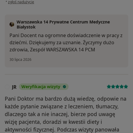
w opinii użytkownika Agata
•
zgłoś nadużycie
Warszawska 14 Prywatne Centrum Medyczne
Białystok
Pani Docent na ogromne doświadczenie w pracy z
dziećmi. Dziękujemy za uznanie. Życzymy dużo
zdrowia, Zespół WARSZAWSKA 14 PCM
30 lipca 2026
JR
Weryfikacja wizyty
J
Pani Doktor ma bardzo dużą wiedzę, odpowie na
każde pytanie związane z leczeniem, tłumaczy,
dlaczego tak a nie inaczej, bierze pod uwagę
wizję pacjenta, doradzi w kwestii diety i
aktywności fizycznej. Podczas wizyty panowała