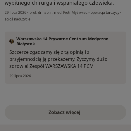
wybitnego chirurga i wspaniałego człowieka.
29 lipca 2026
•
prof. dr hab. n. med. Piotr Myśliwiec
•
operacja tarczycy
•
w opinii użytkownika Piotr Kryszeń
zgłoś nadużycie
Warszawska 14 Prywatne Centrum Medyczne
Białystok
Szczerze zgadzamy się z tą opinią i z
przyjemnością ją przekażemy. Życzymy dużo
zdrowia! Zespół WARSZAWSKA 14 PCM
29 lipca 2026
Zobacz więcej