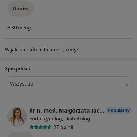
Umów
+ 80 usług
W jaki sposób ustalane są ceny?
Specjaliści
Wszystkie
dr n. med. Małgorzata Jacewicz-Święcka
Popularny
Endokrynolog, Diabetolog
27 opinii