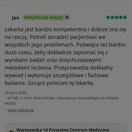
Jan
Weryfikacja wizyty
J
Lekarka jest bardzo kompetentna i dobrze zna się
na rzeczy. Potrafi doradzić pacjentowi we
wszystkich jego problemach. Poświęca też bardzo
dużo czasu, żeby dokładnie zapoznać się z
wynikami badań oraz dotychczasowymi
metodami leczenia. Przeprowadza dokładny
wywiad i wykonuje szczegółowe i fachowe
badania. Gorąco polecam tę lekarkę.
29 lipca 2026
•
dr hab. n. med. Anna Górska
•
konsultacja reumatologiczna (kolejna
wizyta)
w opinii użytkownika Jan
•
zgłoś nadużycie
Warszawska 14 Prywatne Centrum Medyczne