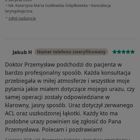
•
lek. Katarzyna Maria Godlewska-Żołądkowska
•
konsultacja
laryngologiczna
w opinii użytkownika Olga
•
zgłoś nadużycie
Jakub H
Numer telefonu zweryfikowany
J
Doktor Przemysław podchodzi do pacjenta w
bardzo profesjonalny sposób. Każda konsultacja
przebiegała w miłej atmosferze i wszystkie moje
pytania jakie miałem dotyczące mojego urazu, czy
samej operacji zostały odpowiedziane w
klarowny, jasny sposób. Uraz dotyczył zerwanego
ACL oraz uszkodzonej łąkotki. Każdy kto ma
podobne urazy powinien się zgłosić do Pana
Przemysława. Polecam i pozdrawiam!
3 sierpnia 2026
•
lek. Przemysław Siekierko
•
konsultacja ortopedyczna
•