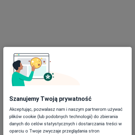
Warszawska 14 Prywatne Centrum
Medyczne Białystok
·
Więcej
Reumatologia, Alergologia, Dermatologia
145 opinii
Warszawska 14/Lok 2b, Białystok
•
Mapa
Kapilaroskopia
150 zł
Pokaż więcej usług
dr hab. n. med. Anna
Górska
reumatolog
Szanujemy Twoją prywatność
Brak dostępnych specjalistów z wolnymi terminami w tym centrum medycznym.
Akceptując, pozwalasz nam i naszym partnerom używać
plików cookie (lub podobnych technologii) do zbierania
Pokaż profil
danych do celów statystycznych i dostarczania treści w
oparciu o Twoje zwyczaje przeglądania stron