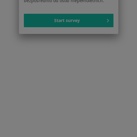
bezpośrednio od osób niepełnoletnich.
Serwis
Start survey
Regulamin
Polityka prywatności pacjentów
Polityka prywatności profesjonalistów
Polityka prywatności dla profesjonalistów, których
dane pozyskaliśmy samodzielnie
Polityka cookies
Jak działają wyniki wyszukiwania
Dostępność
O nas
Praca
Rekrutujemy!
Partnerzy
Centrum prasowe
Kontakt
Dla pacjentów