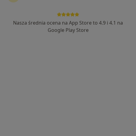
UNiMED
·
Więcej
Reumatologia, Alergologia, Alergologia dziecięca
Nasza średnia ocena na App Store to 4.9 i 4.1 na
3374 opinie
Google Play Store
Towarowa 3, Białystok
•
Mapa
Konsultacja reumatologiczna (kolejna wizyta)
280 zł
Pokaż więcej usług
Brak dostępnych specjalistów z wolnymi terminami w tym centrum medycznym.
Pokaż profil