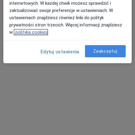
internetowych. W każdej chwili możesz sprawdzić i
zaktualizować swoje preferencje w ustawieniach. W
ustawieniach znajdziesz również linki do polityk
prywatności stron trzecich. Więcej informacji znajdziesz
w
polityka cookies
Zaakceptuj
Edytuj ustawienia
Centrum Medyczne Audika- Białystok
·
Więcej
Reumatologia, Laryngologia, Audiologia
816 opinii
Mickiewicza 74, Białystok
•
Mapa
Brak dostępnych specjalistów z wolnymi terminami w tym centrum medycznym.
Pokaż profil