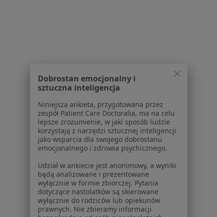
Medconnect
Reumatologia
Starobojarska 8 lok. 4, Białystok
•
Mapa
Brak dostępnych specjalistów z wolnymi terminami w tym centrum medycznym.
Dobrostan emocjonalny i
sztuczna inteligencja
Pokaż profil
Niniejsza ankieta, przygotowana przez
zespół Patient Care Doctoralia, ma na celu
lepsze zrozumienie, w jaki sposób ludzie
korzystają z narzędzi sztucznej inteligencji
1
2
jako wsparcia dla swojego dobrostanu
emocjonalnego i zdrowia psychicznego.
Udział w ankiecie jest anonimowy, a wyniki
Strona Główna
Placówki
Reumatologia
Zmień miasto
będą analizowane i prezentowane
Białystok
Zmień miasto
wyłącznie w formie zbiorczej. Pytania
dotyczące nastolatków są skierowane
wyłącznie do rodziców lub opiekunów
prawnych. Nie zbieramy informacji