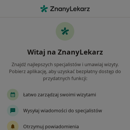
Me
Reumatologia • Białystok, podlaskie
Filtry
• 1
Ubezpieczenie
Map
Reumatologia placówki w Białymstoku
Witaj na ZnanyLekarz
Jak działają wyniki wyszukiwania
Znajdź najlepszych specjalistów i umawiaj wizyty.
Pobierz aplikację, aby uzyskać bezpłatny dostęp do
Wybierz swoje ubezpieczenie
przydatnych funkcji:
Łatwo zarządzaj swoimi wizytami
Wysyłaj wiadomości do specjalistów
Otrzymuj powiadomienia