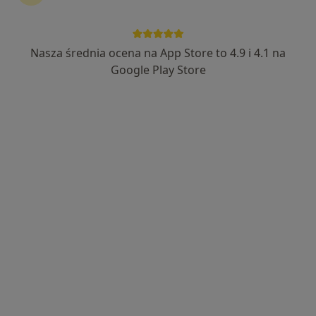
Bezpieczne płatności
Centrum Medyczne MEDICA360
Nasza średnia ocena na App Store to 4.9 i 4.1 na
·
Więcej
Endokrynologia, Chirurgia plastyczna, Dermatologia
Google Play Store
119 opinii
Błękitnej Armii 1E, Dzierżążno
•
Mapa
Konsultacja endokrynologiczna
270 zł
lek. Ilona Minkiewicz
endokrynolog
Brak dostępnych specjalistów z wolnymi terminami w tym centrum medycznym.
Pokaż profil