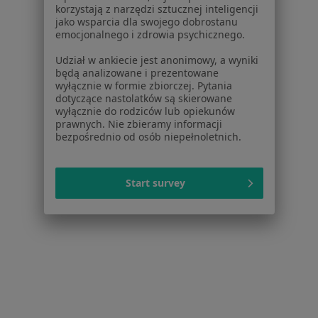
korzystają z narzędzi sztucznej inteligencji
jako wsparcia dla swojego dobrostanu
Strona Główna
Placówki
Endokrynologia
Zmień miasto
emocjonalnego i zdrowia psychicznego.
Kartuzy
Zmień miasto
Udział w ankiecie jest anonimowy, a wyniki
będą analizowane i prezentowane
wyłącznie w formie zbiorczej. Pytania
dotyczące nastolatków są skierowane
wyłącznie do rodziców lub opiekunów
prawnych. Nie zbieramy informacji
bezpośrednio od osób niepełnoletnich.
Serwis
Regulamin
Start survey
Polityka prywatności pacjentów
Polityka prywatności profesjonalistów
Polityka prywatności dla profesjonalistów, których
dane pozyskaliśmy samodzielnie
Polityka cookies
Jak działają wyniki wyszukiwania
Dostępność
O nas