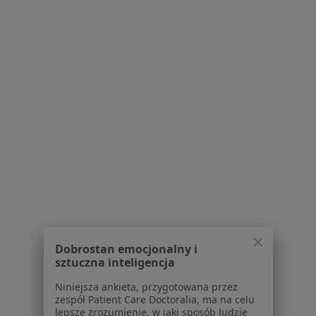
Ars Medica
Endokrynologia, Ginekologia, Stomatologia
1 opinia
Szkolna 4, Bojano
•
Mapa
Brak dostępnych specjalistów z wolnymi terminami w tym centrum medycznym.
Dobrostan emocjonalny i
sztuczna inteligencja
Pokaż profil
Niniejsza ankieta, przygotowana przez
zespół Patient Care Doctoralia, ma na celu
lepsze zrozumienie, w jaki sposób ludzie