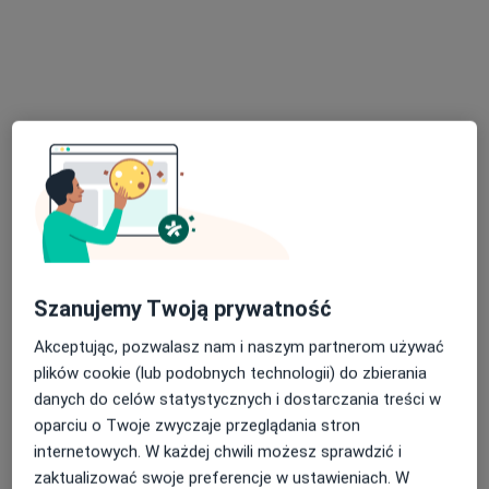
Dostępni specjaliści
Specjaliści znajdują się poza Kartuzy, pomorskie, w
obszarach bliskich Twojemu wyszukiwaniu.
Szanujemy Twoją prywatność
Akceptując, pozwalasz nam i naszym partnerom używać
plików cookie (lub podobnych technologii) do zbierania
Bezpieczne płatności
danych do celów statystycznych i dostarczania treści w
Medycyna SimClinic
oparciu o Twoje zwyczaje przeglądania stron
·
Endokrynologia, Stomatologia, Chirurgia stomatologiczna
internetowych. W każdej chwili możesz sprawdzić i
Więcej
zaktualizować swoje preferencje w ustawieniach. W
599 opinii