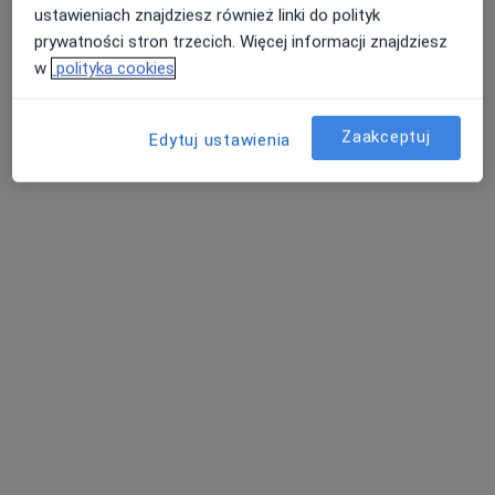
ustawieniach znajdziesz również linki do polityk
Wajdeloty 12A, Gdańsk
•
Mapa
prywatności stron trzecich. Więcej informacji znajdziesz
w
polityka cookies
Konsultacja endokrynologiczna
330 zł
Zaakceptuj
Edytuj ustawienia
dr n. med. Maria
Elżbieta Gnacińska
endokrynolog
Brak dostępnych specjalistów z wolnymi terminami w tym centrum medycznym.
Pokaż profil