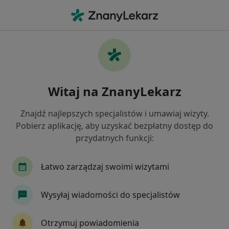
Me
Endokrynologia • Kartuzy, pomorskie
Filtry
• 1
Ubezpieczenie
Map
Endokrynologia placówki w Kartuzach
Witaj na ZnanyLekarz
Jak działają wyniki wyszukiwania
Znajdź najlepszych specjalistów i umawiaj wizyty.
Pobierz aplikację, aby uzyskać bezpłatny dostęp do
Wybierz swoje ubezpieczenie
przydatnych funkcji:
Łatwo zarządzaj swoimi wizytami
Wysyłaj wiadomości do specjalistów
Otrzymuj powiadomienia